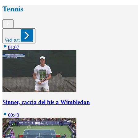
Tennis
Vedi tutti
01:07
Sinner, caccia del bis a Wimbledon
00:43