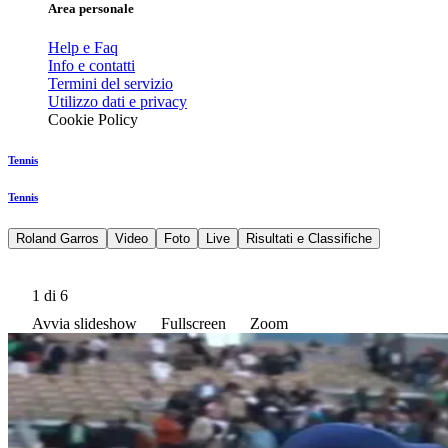
Area personale
Help e Faq
Info e contatti
Termini del servizio
Utilizzo dati e privacy
Cookie Policy
Tennis
Tennis
Roland Garros
Video
Foto
Live
Risultati e Classifiche
1
di 6
Avvia slideshow
Fullscreen
Zoom