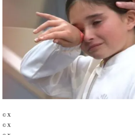
© X
© X