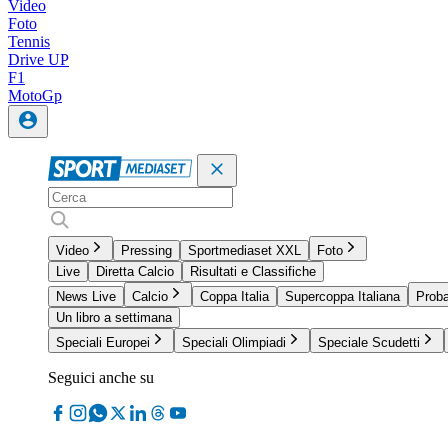
Video
Foto
Tennis
Drive UP
F1
MotoGp
Video
Pressing
Sportmediaset XXL
Foto
Live
Diretta Calcio
Risultati e Classifiche
News Live
Calcio
Coppa Italia
Supercoppa Italiana
Proba
Un libro a settimana
Speciali Europei
Speciali Olimpiadi
Speciale Scudetti
Seguici anche su