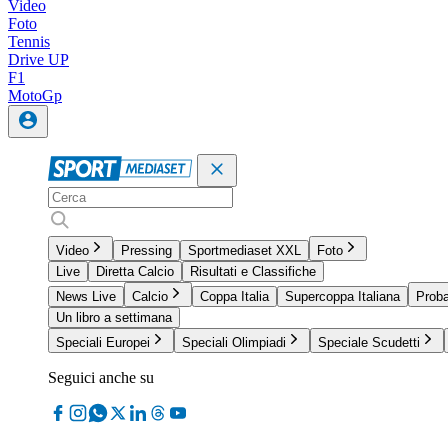
Video
Foto
Tennis
Drive UP
F1
MotoGp
Video
Pressing
Sportmediaset XXL
Foto
Live
Diretta Calcio
Risultati e Classifiche
News Live
Calcio
Coppa Italia
Supercoppa Italiana
Proba
Un libro a settimana
Speciali Europei
Speciali Olimpiadi
Speciale Scudetti
Seguici anche su