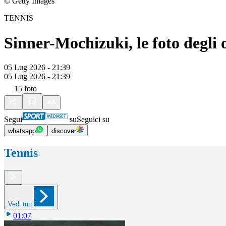
© Getty Images
TENNIS
Sinner-Mochizuki, le foto degli
05 Lug 2026 - 21:39
05 Lug 2026 - 21:39
15
foto
Segui
su
Seguici su
whatsapp
discover
Tennis
Vedi tutti
01:07