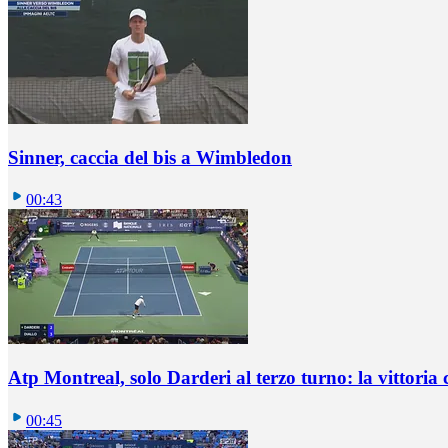
Sinner, caccia del bis a Wimbledon
00:43
Atp Montreal, solo Darderi al terzo turno: la vittoria 
00:45