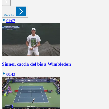
Vedi tutti
01:07
Sinner, caccia del bis a Wimbledon
00:43