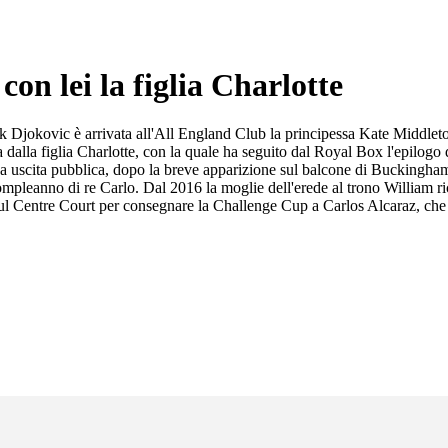
on lei la figlia Charlotte
ak Djokovic è arrivata all'All England Club la principessa Kate Middleto
dalla figlia Charlotte, con la quale ha seguito dal Royal Box l'epilogo 
nda uscita pubblica, dopo la breve apparizione sul balcone di Buckingha
ompleanno di re Carlo. Dal 2016 la moglie dell'erede al trono William ric
 sul Centre Court per consegnare la Challenge Cup a Carlos Alcaraz, che 