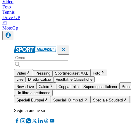
Video
Foto
Tennis
Drive UP
F1
MotoGp
Video
Pressing
Sportmediaset XXL
Foto
Live
Diretta Calcio
Risultati e Classifiche
News Live
Calcio
Coppa Italia
Supercoppa Italiana
Proba
Un libro a settimana
Speciali Europei
Speciali Olimpiadi
Speciale Scudetti
Seguici anche su