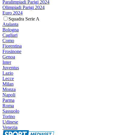
Paralimpiadi Parigi 2024
Olimpiadi Parigi 2024
Euro 2024
Squadra Serie A
Atalanta
Bologna
Cagliari
Como
Fiorentina
Frosinone
Genoa
Inter
Juventus
Lazio
Lecce
Milan
Monza
Napoli
Parma
Roma
Sassuolo
Torino
Udinese
Venezia