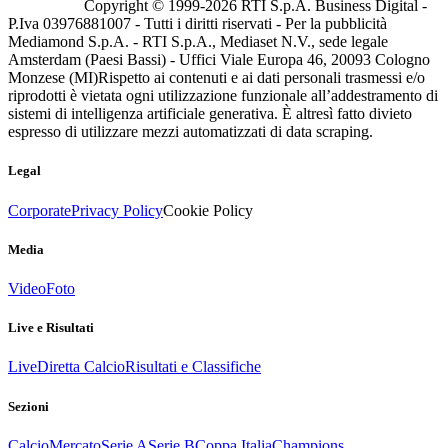
Copyright © 1999-
2026
RTI S.p.A. Business Digital -
P.Iva 03976881007 - Tutti i diritti riservati - Per la pubblicità
Mediamond S.p.A. - RTI S.p.A., Mediaset N.V., sede legale
Amsterdam (Paesi Bassi) - Uffici Viale Europa 46, 20093 Cologno
Monzese (MI)
Rispetto ai contenuti e ai dati personali trasmessi e/o
riprodotti è vietata ogni utilizzazione funzionale all’addestramento di
sistemi di intelligenza artificiale generativa. È altresì fatto divieto
espresso di utilizzare mezzi automatizzati di data scraping.
Legal
Corporate
Privacy Policy
Cookie Policy
Media
Video
Foto
Live e Risultati
Live
Diretta Calcio
Risultati e Classifiche
Sezioni
Calcio
Mercato
Serie A
Serie B
Coppa Italia
Champions