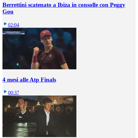
Berrettini scatenato a Ibiza in consolle con Peggy
Gou
02:04
4 mesi alle Atp Finals
00:37