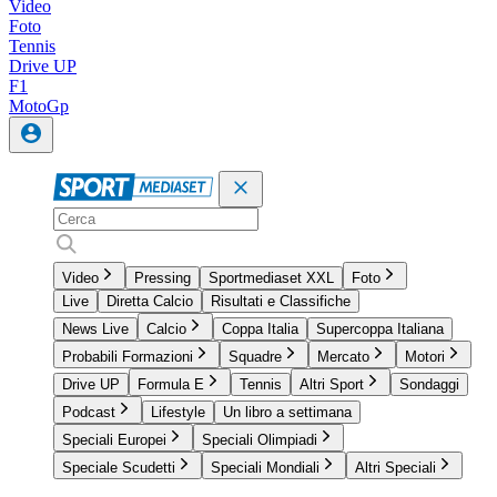
Video
Foto
Tennis
Drive UP
F1
MotoGp
Video
Pressing
Sportmediaset XXL
Foto
Live
Diretta Calcio
Risultati e Classifiche
News Live
Calcio
Coppa Italia
Supercoppa Italiana
Probabili Formazioni
Squadre
Mercato
Motori
Drive UP
Formula E
Tennis
Altri Sport
Sondaggi
Podcast
Lifestyle
Un libro a settimana
Speciali Europei
Speciali Olimpiadi
Speciale Scudetti
Speciali Mondiali
Altri Speciali