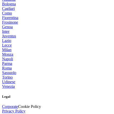
Bologna
Cagliari
Como
Fiorentina
Frosinone
Genoa
Inter
Juventus
Lazio
Lecce
Milan
Monza
Napoli
Parma
Roma
Sassuolo
Torino
Udinese
Venezia
Legal
Corporate
Cookie Policy
Privacy Policy