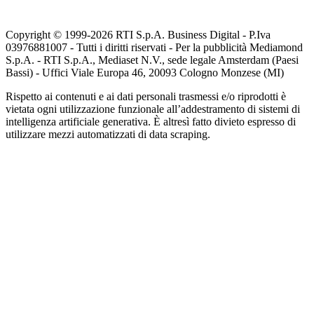
Copyright © 1999-
2026
RTI S.p.A. Business Digital - P.Iva
03976881007 - Tutti i diritti riservati - Per la pubblicità Mediamond
S.p.A. - RTI S.p.A., Mediaset N.V., sede legale Amsterdam (Paesi
Bassi) - Uffici Viale Europa 46, 20093 Cologno Monzese (MI)
Rispetto ai contenuti e ai dati personali trasmessi e/o riprodotti è
vietata ogni utilizzazione funzionale all’addestramento di sistemi di
intelligenza artificiale generativa. È altresì fatto divieto espresso di
utilizzare mezzi automatizzati di data scraping.