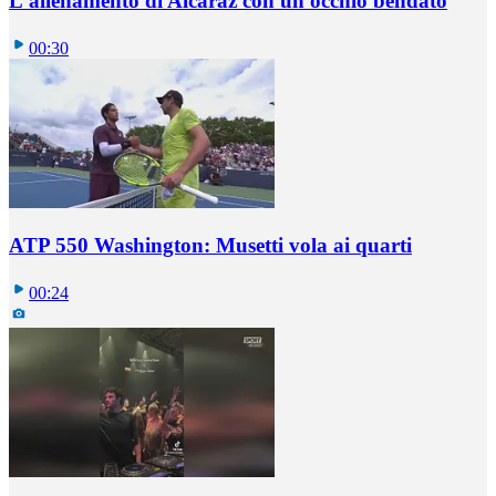
L'allenamento di Alcaraz con un occhio bendato
00:30
ATP 550 Washington: Musetti vola ai quarti
00:24