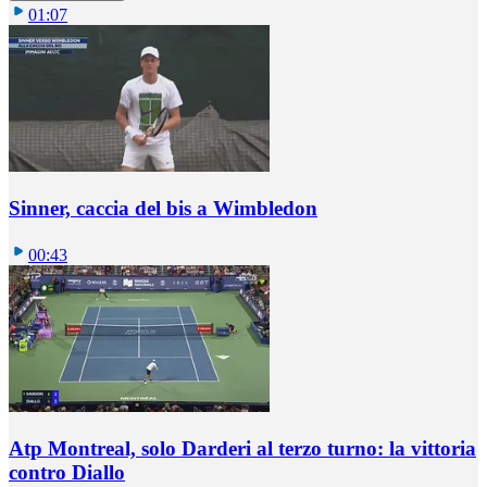
01:07
Sinner, caccia del bis a Wimbledon
00:43
Atp Montreal, solo Darderi al terzo turno: la vittoria
contro Diallo