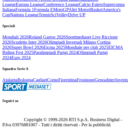
League
Europa League
Conference League
Calcio Estero
Supercoppa
Italiana
Formula 1
Formula E
MotoGP
Altri Motori
Basket
America's
Cup
Nations League
Tennis
Sci
Volley
Drive UP
Speciali
Mondiali 2026
Roland Garros 2026
Sportmediaset Live Riccione
2026
Scudetto Inter 2026
Olimpiadi Invernali Milano Cortina
2026
Super Bowl 2026
Eicma 2025
Mondiale per club 2025
EICMA
Riding Fest 2025
Paralimpiadi Parigi 2024
Olimpiadi Parigi
2024
Euro 2024
Squadra Serie A
Atalanta
Bologna
Cagliari
Como
Fiorentina
Frosinone
Genoa
Inter
Juvent
Seguici su
Copyright © 1999-
2026
RTI S.p.A. Business Digital -
P.Iva 03976881007 - Tutti i diritti riservati - Per la pubblicità