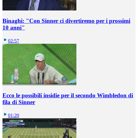
Binaghi: "Con Sinner ci divertiremo per i prossimi
10 anni"
02:57
Ecco le possibili insidie per il secondo Wimbledon di
fila di Sinner
01:20