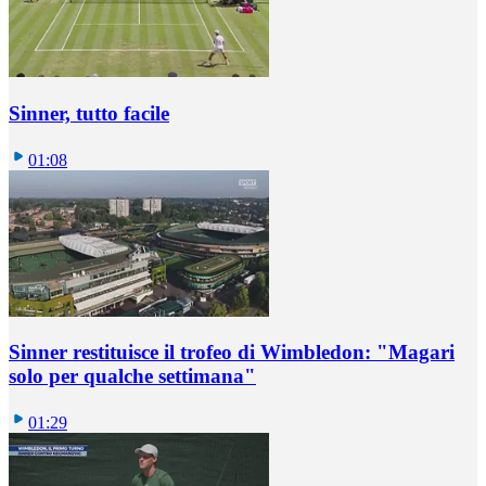
Sinner, tutto facile
01:08
Sinner restituisce il trofeo di Wimbledon: "Magari
solo per qualche settimana"
01:29