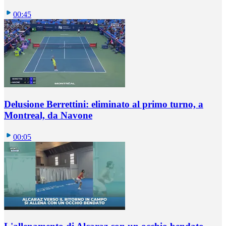
00:45
Delusione Berrettini: eliminato al primo turno, a
Montreal, da Navone
00:05