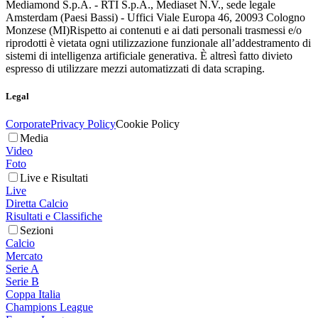
Mediamond S.p.A. - RTI S.p.A., Mediaset N.V., sede legale
Amsterdam (Paesi Bassi) - Uffici Viale Europa 46, 20093 Cologno
Monzese (MI)
Rispetto ai contenuti e ai dati personali trasmessi e/o
riprodotti è vietata ogni utilizzazione funzionale all’addestramento di
sistemi di intelligenza artificiale generativa. È altresì fatto divieto
espresso di utilizzare mezzi automatizzati di data scraping.
Legal
Corporate
Privacy Policy
Cookie Policy
Media
Video
Foto
Live e Risultati
Live
Diretta Calcio
Risultati e Classifiche
Sezioni
Calcio
Mercato
Serie A
Serie B
Coppa Italia
Champions League