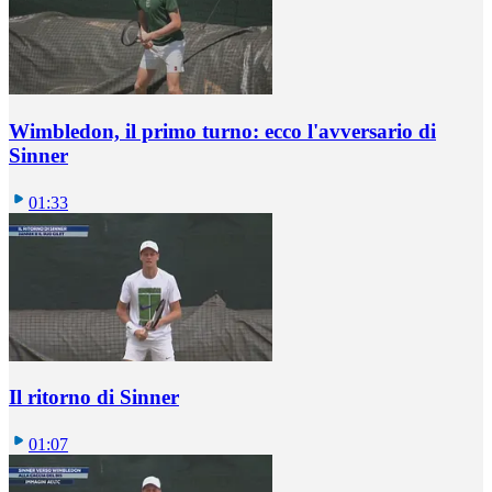
Wimbledon, il primo turno: ecco l'avversario di
Sinner
01:33
Il ritorno di Sinner
01:07