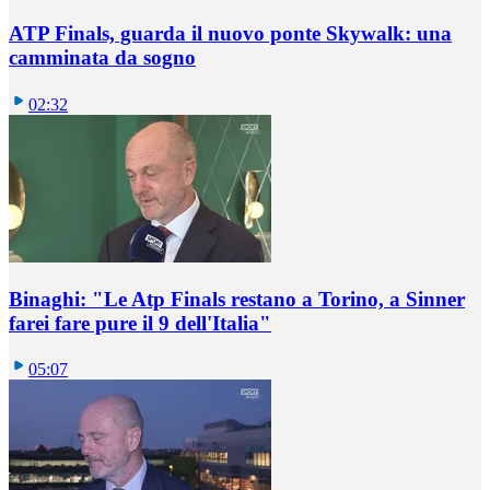
ATP Finals, guarda il nuovo ponte Skywalk: una
camminata da sogno
02:32
Binaghi: "Le Atp Finals restano a Torino, a Sinner
farei fare pure il 9 dell'Italia"
05:07