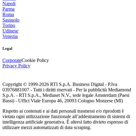
Napoli
Parma
Roma
Sassuolo
Torino
Udinese
Venezia
Legal
Corporate
Cookie Policy
Privacy Policy
Copyright © 1999-
2026
RTI S.p.A. Business Digital - P.Iva
03976881007 - Tutti i diritti riservati - Per la pubblicità Mediamond
S.p.A. - RTI S.p.A., Mediaset N.V., sede legale Amsterdam (Paesi
Bassi) - Uffici Viale Europa 46, 20093 Cologno Monzese (MI)
Rispetto ai contenuti e ai dati personali trasmessi e/o riprodotti è
vietata ogni utilizzazione funzionale all’addestramento di sistemi di
intelligenza artificiale generativa. È altresì fatto divieto espresso di
utilizzare mezzi automatizzati di data scraping.