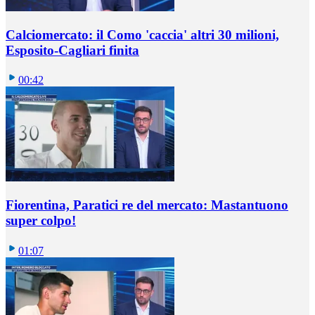
Calciomercato: il Como 'caccia' altri 30 milioni,
Esposito-Cagliari finita
00:42
Fiorentina, Paratici re del mercato: Mastantuono
super colpo!
01:07