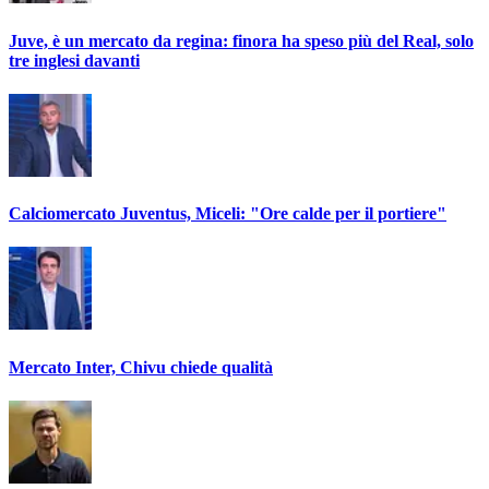
Juve, è un mercato da regina: finora ha speso più del Real, solo
tre inglesi davanti
Calciomercato Juventus, Miceli: "Ore calde per il portiere"
Mercato Inter, Chivu chiede qualità