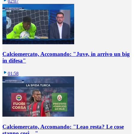
02:07
Calciomercato, Accomando: "Juve, in arrivo un big
in difesa"
01:58
Calciomercato, Accomando: "Leao resta? Le cose
stanno così…"