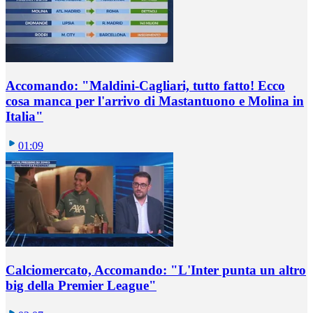
Accomando: "Maldini-Cagliari, tutto fatto! Ecco
cosa manca per l'arrivo di Mastantuono e Molina in
Italia"
01:09
Calciomercato, Accomando: "L'Inter punta un altro
big della Premier League"