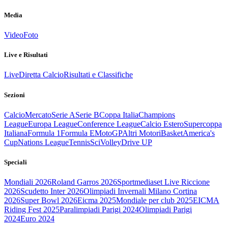
Media
Video
Foto
Live e Risultati
Live
Diretta Calcio
Risultati e Classifiche
Sezioni
Calcio
Mercato
Serie A
Serie B
Coppa Italia
Champions
League
Europa League
Conference League
Calcio Estero
Supercoppa
Italiana
Formula 1
Formula E
MotoGP
Altri Motori
Basket
America's
Cup
Nations League
Tennis
Sci
Volley
Drive UP
Speciali
Mondiali 2026
Roland Garros 2026
Sportmediaset Live Riccione
2026
Scudetto Inter 2026
Olimpiadi Invernali Milano Cortina
2026
Super Bowl 2026
Eicma 2025
Mondiale per club 2025
EICMA
Riding Fest 2025
Paralimpiadi Parigi 2024
Olimpiadi Parigi
2024
Euro 2024