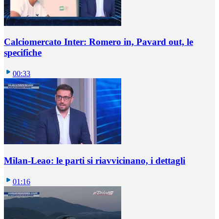
Calciomercato Inter: Romero in, Pavard out, le
specifiche
00:33
Milan-Leao: le parti si riavvicinano, i dettagli
01:16