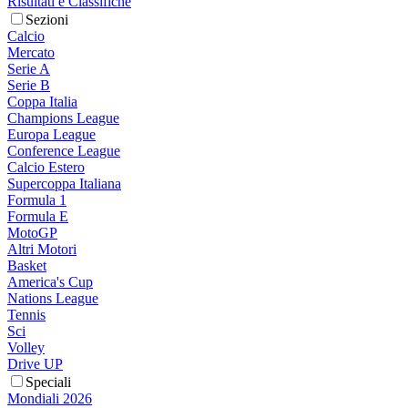
Risultati e Classifiche
Sezioni
Calcio
Mercato
Serie A
Serie B
Coppa Italia
Champions League
Europa League
Conference League
Calcio Estero
Supercoppa Italiana
Formula 1
Formula E
MotoGP
Altri Motori
Basket
America's Cup
Nations League
Tennis
Sci
Volley
Drive UP
Speciali
Mondiali 2026