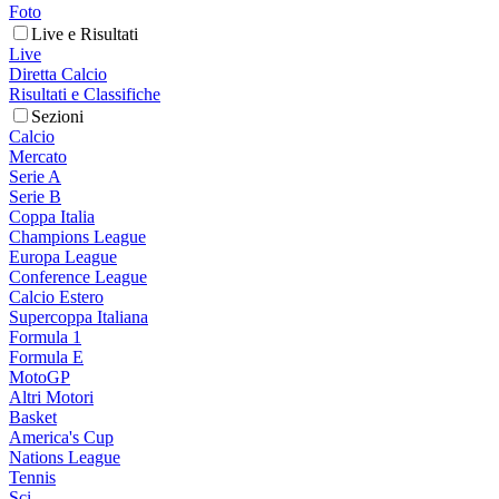
Foto
Live e Risultati
Live
Diretta Calcio
Risultati e Classifiche
Sezioni
Calcio
Mercato
Serie A
Serie B
Coppa Italia
Champions League
Europa League
Conference League
Calcio Estero
Supercoppa Italiana
Formula 1
Formula E
MotoGP
Altri Motori
Basket
America's Cup
Nations League
Tennis
Sci