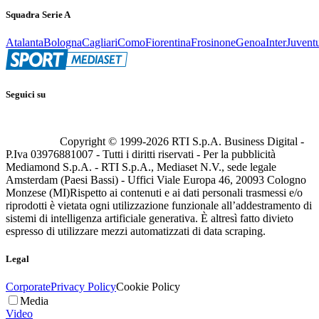
Squadra Serie A
Atalanta
Bologna
Cagliari
Como
Fiorentina
Frosinone
Genoa
Inter
Juvent
Seguici su
Copyright © 1999-
2026
RTI S.p.A. Business Digital -
P.Iva 03976881007 - Tutti i diritti riservati - Per la pubblicità
Mediamond S.p.A. - RTI S.p.A., Mediaset N.V., sede legale
Amsterdam (Paesi Bassi) - Uffici Viale Europa 46, 20093 Cologno
Monzese (MI)
Rispetto ai contenuti e ai dati personali trasmessi e/o
riprodotti è vietata ogni utilizzazione funzionale all’addestramento di
sistemi di intelligenza artificiale generativa. È altresì fatto divieto
espresso di utilizzare mezzi automatizzati di data scraping.
Legal
Corporate
Privacy Policy
Cookie Policy
Media
Video