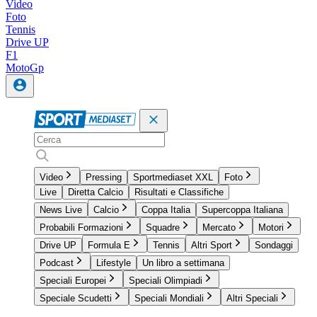
Video
Foto
Tennis
Drive UP
F1
MotoGp
Video
Pressing
Sportmediaset XXL
Foto
Live
Diretta Calcio
Risultati e Classifiche
News Live
Calcio
Coppa Italia
Supercoppa Italiana
Probabili Formazioni
Squadre
Mercato
Motori
Drive UP
Formula E
Tennis
Altri Sport
Sondaggi
Podcast
Lifestyle
Un libro a settimana
Speciali Europei
Speciali Olimpiadi
Speciale Scudetti
Speciali Mondiali
Altri Speciali