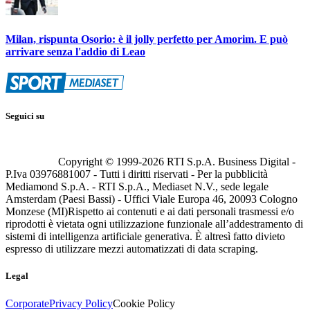
Milan, rispunta Osorio: è il jolly perfetto per Amorim. E può
arrivare senza l'addio di Leao
Seguici su
Copyright © 1999-
2026
RTI S.p.A. Business Digital -
P.Iva 03976881007 - Tutti i diritti riservati - Per la pubblicità
Mediamond S.p.A. - RTI S.p.A., Mediaset N.V., sede legale
Amsterdam (Paesi Bassi) - Uffici Viale Europa 46, 20093 Cologno
Monzese (MI)
Rispetto ai contenuti e ai dati personali trasmessi e/o
riprodotti è vietata ogni utilizzazione funzionale all’addestramento di
sistemi di intelligenza artificiale generativa. È altresì fatto divieto
espresso di utilizzare mezzi automatizzati di data scraping.
Legal
Corporate
Privacy Policy
Cookie Policy