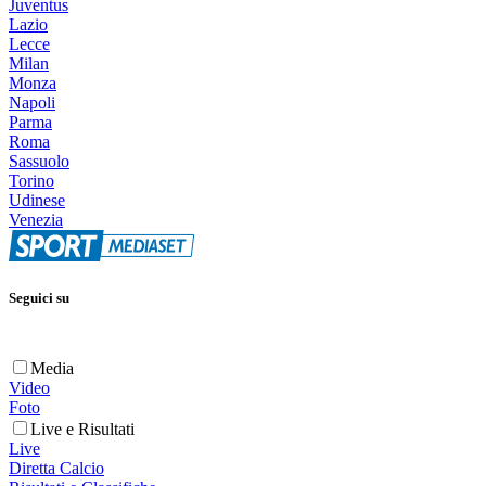
Juventus
Lazio
Lecce
Milan
Monza
Napoli
Parma
Roma
Sassuolo
Torino
Udinese
Venezia
Seguici su
Media
Video
Foto
Live e Risultati
Live
Diretta Calcio