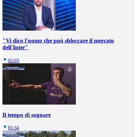
"Vi dico l'uomo che può sbloccare il mercato
dell'Inter"
02:03
Il tempo di sognare
01:34