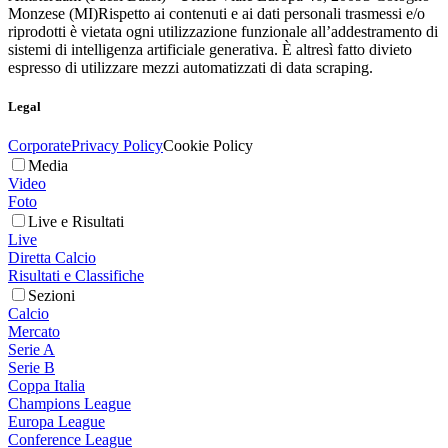
Monzese (MI)
Rispetto ai contenuti e ai dati personali trasmessi e/o
riprodotti è vietata ogni utilizzazione funzionale all’addestramento di
sistemi di intelligenza artificiale generativa. È altresì fatto divieto
espresso di utilizzare mezzi automatizzati di data scraping.
Legal
Corporate
Privacy Policy
Cookie Policy
Media
Video
Foto
Live e Risultati
Live
Diretta Calcio
Risultati e Classifiche
Sezioni
Calcio
Mercato
Serie A
Serie B
Coppa Italia
Champions League
Europa League
Conference League