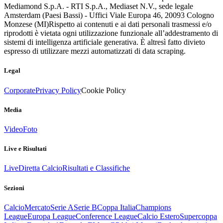
Mediamond S.p.A. - RTI S.p.A., Mediaset N.V., sede legale
Amsterdam (Paesi Bassi) - Uffici Viale Europa 46, 20093 Cologno
Monzese (MI)
Rispetto ai contenuti e ai dati personali trasmessi e/o
riprodotti è vietata ogni utilizzazione funzionale all’addestramento di
sistemi di intelligenza artificiale generativa. È altresì fatto divieto
espresso di utilizzare mezzi automatizzati di data scraping.
Legal
Corporate
Privacy Policy
Cookie Policy
Media
Video
Foto
Live e Risultati
Live
Diretta Calcio
Risultati e Classifiche
Sezioni
Calcio
Mercato
Serie A
Serie B
Coppa Italia
Champions
League
Europa League
Conference League
Calcio Estero
Supercoppa