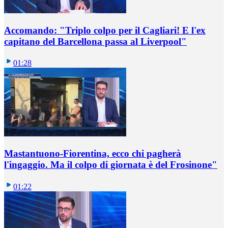
Accomando: "Triplo colpo per il Cagliari! E l'ex
capitano del Barcellona passa al Liverpool"
01:28
Mastantuono-Fiorentina, ecco chi pagherà
l'ingaggio. Ma il colpo di giornata è del Frosinone"
01:22