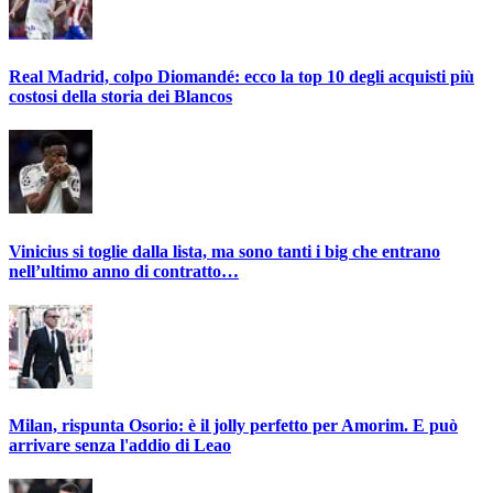
Real Madrid, colpo Diomandé: ecco la top 10 degli acquisti più
costosi della storia dei Blancos
Vinicius si toglie dalla lista, ma sono tanti i big che entrano
nell’ultimo anno di contratto…
Milan, rispunta Osorio: è il jolly perfetto per Amorim. E può
arrivare senza l'addio di Leao