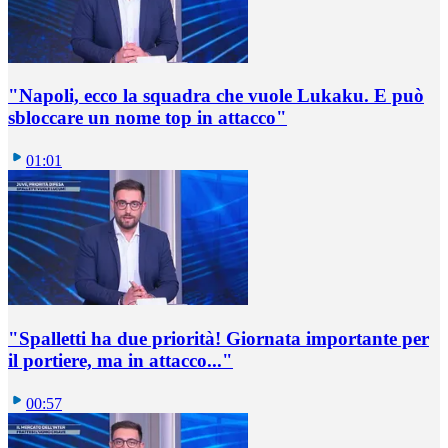
"Napoli, ecco la squadra che vuole Lukaku. E può
sbloccare un nome top in attacco"
01:01
"Spalletti ha due priorità! Giornata importante per
il portiere, ma in attacco..."
00:57