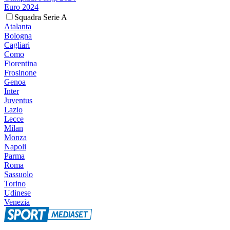
Euro 2024
Squadra Serie A
Atalanta
Bologna
Cagliari
Como
Fiorentina
Frosinone
Genoa
Inter
Juventus
Lazio
Lecce
Milan
Monza
Napoli
Parma
Roma
Sassuolo
Torino
Udinese
Venezia