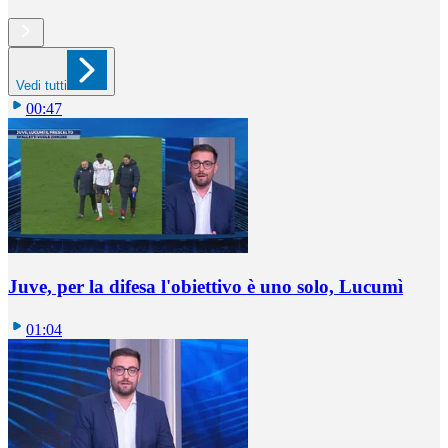
Vedi tutti
00:47
Juve, per la difesa l'obiettivo è uno solo, Lucumì
01:04