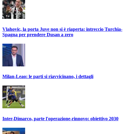
Vlahovic, la porta Juve non si è riaperta: intreccio Turchia-
Spagna per prendere Dusan a zero
Milan-Leao: le parti si riavvicinano, i dettagli
Inter-Dimarco, parte l'operazione-rinnovo: obiettivo 2030