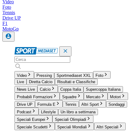
Video
Foto
Tennis
Drive UP
F1
MotoGp
Video
Pressing
Sportmediaset XXL
Foto
Live
Diretta Calcio
Risultati e Classifiche
News Live
Calcio
Coppa Italia
Supercoppa Italiana
Probabili Formazioni
Squadre
Mercato
Motori
Drive UP
Formula E
Tennis
Altri Sport
Sondaggi
Podcast
Lifestyle
Un libro a settimana
Speciali Europei
Speciali Olimpiadi
Speciale Scudetti
Speciali Mondiali
Altri Speciali