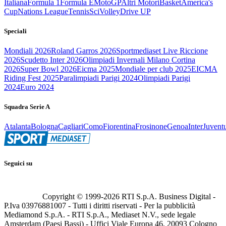
Italiana
Formula 1
Formula E
MotoGP
Altri Motori
Basket
America's
Cup
Nations League
Tennis
Sci
Volley
Drive UP
Speciali
Mondiali 2026
Roland Garros 2026
Sportmediaset Live Riccione
2026
Scudetto Inter 2026
Olimpiadi Invernali Milano Cortina
2026
Super Bowl 2026
Eicma 2025
Mondiale per club 2025
EICMA
Riding Fest 2025
Paralimpiadi Parigi 2024
Olimpiadi Parigi
2024
Euro 2024
Squadra Serie A
Atalanta
Bologna
Cagliari
Como
Fiorentina
Frosinone
Genoa
Inter
Juvent
Seguici su
Copyright © 1999-
2026
RTI S.p.A. Business Digital -
P.Iva 03976881007 - Tutti i diritti riservati - Per la pubblicità
Mediamond S.p.A. - RTI S.p.A., Mediaset N.V., sede legale
Amsterdam (Paesi Bassi) - Uffici Viale Europa 46, 20093 Cologno