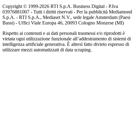
Copyright © 1999-
2026
RTI S.p.A. Business Digital - P.Iva
03976881007 - Tutti i diritti riservati - Per la pubblicità Mediamond
S.p.A. - RTI S.p.A., Mediaset N.V., sede legale Amsterdam (Paesi
Bassi) - Uffici Viale Europa 46, 20093 Cologno Monzese (MI)
Rispetto ai contenuti e ai dati personali trasmessi e/o riprodotti è
vietata ogni utilizzazione funzionale all’addestramento di sistemi di
intelligenza artificiale generativa. È altresì fatto divieto espresso di
utilizzare mezzi automatizzati di data scraping.