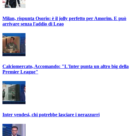
Milan, rispunta Osorio: è il jolly perfetto per Amorim. E può
arrivare senza l'addio di Leao
Calciomercato, Accomando: "L'Inter punta un altro big della
Premier League"
Inter vendesi, chi potrebbe lasciare i nerazzurri