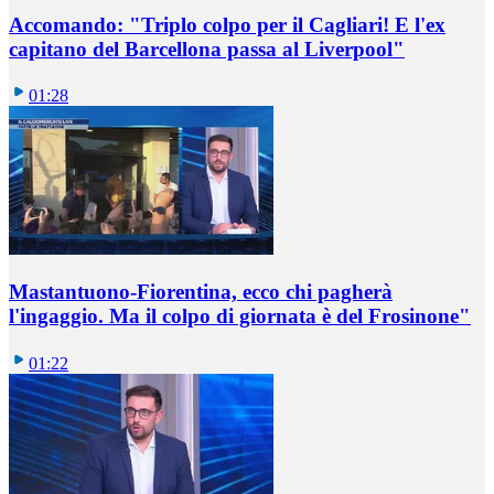
Accomando: "Triplo colpo per il Cagliari! E l'ex
capitano del Barcellona passa al Liverpool"
01:28
Mastantuono-Fiorentina, ecco chi pagherà
l'ingaggio. Ma il colpo di giornata è del Frosinone"
01:22