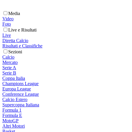
Media
Video
Foto
Live e Risultati
Live
Diretta Calcio
Risultati e Classifiche
Sezioni
Calcio
Mercato
Serie A
Serie B
Coppa Italia
Champions League
Europa League
Conference League
Calcio Estero
Supercoppa Italiana
Formula 1
Formula E
MotoGP
Altri Motori
Basket