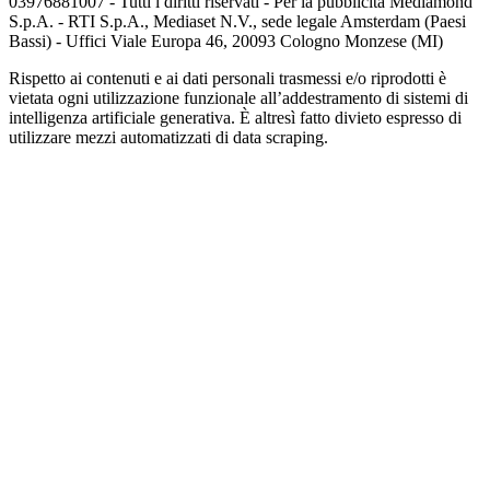
03976881007 - Tutti i diritti riservati - Per la pubblicità Mediamond
S.p.A. - RTI S.p.A., Mediaset N.V., sede legale Amsterdam (Paesi
Bassi) - Uffici Viale Europa 46, 20093 Cologno Monzese (MI)
Rispetto ai contenuti e ai dati personali trasmessi e/o riprodotti è
vietata ogni utilizzazione funzionale all’addestramento di sistemi di
intelligenza artificiale generativa. È altresì fatto divieto espresso di
utilizzare mezzi automatizzati di data scraping.