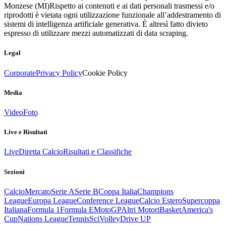
Monzese (MI)
Rispetto ai contenuti e ai dati personali trasmessi e/o
riprodotti è vietata ogni utilizzazione funzionale all’addestramento di
sistemi di intelligenza artificiale generativa. È altresì fatto divieto
espresso di utilizzare mezzi automatizzati di data scraping.
Legal
Corporate
Privacy Policy
Cookie Policy
Media
Video
Foto
Live e Risultati
Live
Diretta Calcio
Risultati e Classifiche
Sezioni
Calcio
Mercato
Serie A
Serie B
Coppa Italia
Champions
League
Europa League
Conference League
Calcio Estero
Supercoppa
Italiana
Formula 1
Formula E
MotoGP
Altri Motori
Basket
America's
Cup
Nations League
Tennis
Sci
Volley
Drive UP