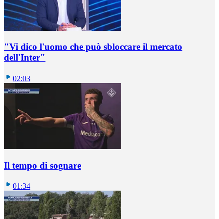
"Vi dico l'uomo che può sbloccare il mercato
dell'Inter"
02:03
Il tempo di sognare
01:34