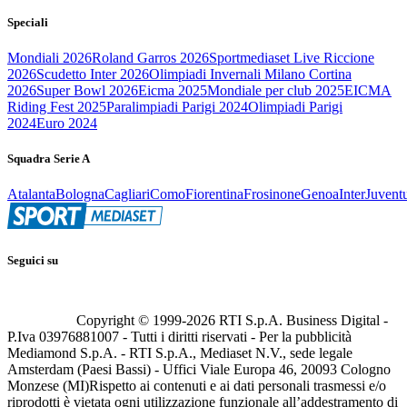
Speciali
Mondiali 2026
Roland Garros 2026
Sportmediaset Live Riccione
2026
Scudetto Inter 2026
Olimpiadi Invernali Milano Cortina
2026
Super Bowl 2026
Eicma 2025
Mondiale per club 2025
EICMA
Riding Fest 2025
Paralimpiadi Parigi 2024
Olimpiadi Parigi
2024
Euro 2024
Squadra Serie A
Atalanta
Bologna
Cagliari
Como
Fiorentina
Frosinone
Genoa
Inter
Juvent
Seguici su
Copyright © 1999-
2026
RTI S.p.A. Business Digital -
P.Iva 03976881007 - Tutti i diritti riservati - Per la pubblicità
Mediamond S.p.A. - RTI S.p.A., Mediaset N.V., sede legale
Amsterdam (Paesi Bassi) - Uffici Viale Europa 46, 20093 Cologno
Monzese (MI)
Rispetto ai contenuti e ai dati personali trasmessi e/o
riprodotti è vietata ogni utilizzazione funzionale all’addestramento di