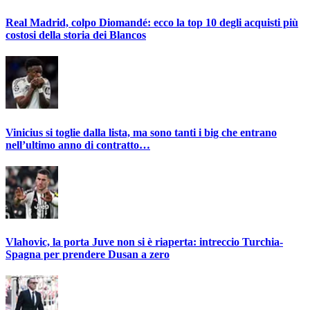
Real Madrid, colpo Diomandé: ecco la top 10 degli acquisti più
costosi della storia dei Blancos
Vinicius si toglie dalla lista, ma sono tanti i big che entrano
nell’ultimo anno di contratto…
Vlahovic, la porta Juve non si è riaperta: intreccio Turchia-
Spagna per prendere Dusan a zero