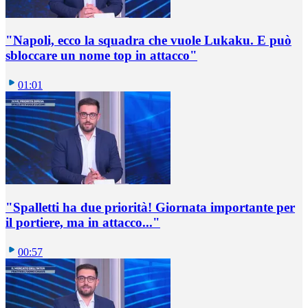
"Napoli, ecco la squadra che vuole Lukaku. E può
sbloccare un nome top in attacco"
01:01
"Spalletti ha due priorità! Giornata importante per
il portiere, ma in attacco..."
00:57