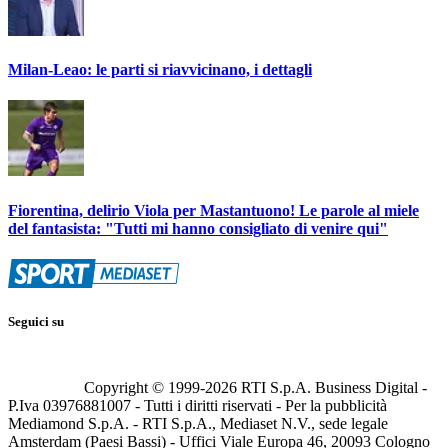
Milan-Leao: le parti si riavvicinano, i dettagli
Fiorentina, delirio Viola per Mastantuono! Le parole al miele
del fantasista: "Tutti mi hanno consigliato di venire qui"
Seguici su
Copyright © 1999-
2026
RTI S.p.A. Business Digital -
P.Iva 03976881007 - Tutti i diritti riservati - Per la pubblicità
Mediamond S.p.A. - RTI S.p.A., Mediaset N.V., sede legale
Amsterdam (Paesi Bassi) - Uffici Viale Europa 46, 20093 Cologno