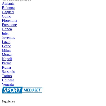
Atalanta
Bologna
Cagliari
Como
Fiorentina
Frosinone
Genoa
Inter
Juventus
Lazio
Lecce
Milan
Monza
Napoli
Parma
Roma
Sassuolo
Torino
Udinese
Venezia
Seguici su