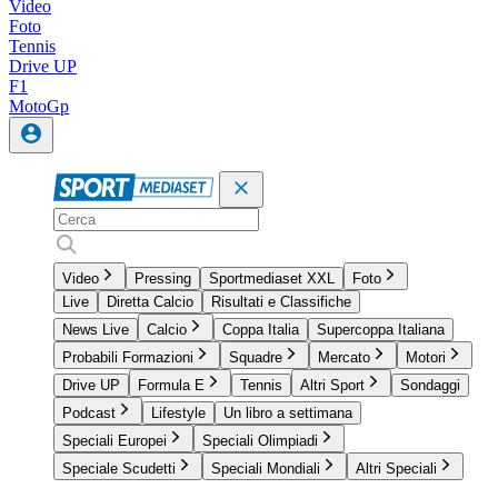
Video
Foto
Tennis
Drive UP
F1
MotoGp
Video
Pressing
Sportmediaset XXL
Foto
Live
Diretta Calcio
Risultati e Classifiche
News Live
Calcio
Coppa Italia
Supercoppa Italiana
Probabili Formazioni
Squadre
Mercato
Motori
Drive UP
Formula E
Tennis
Altri Sport
Sondaggi
Podcast
Lifestyle
Un libro a settimana
Speciali Europei
Speciali Olimpiadi
Speciale Scudetti
Speciali Mondiali
Altri Speciali