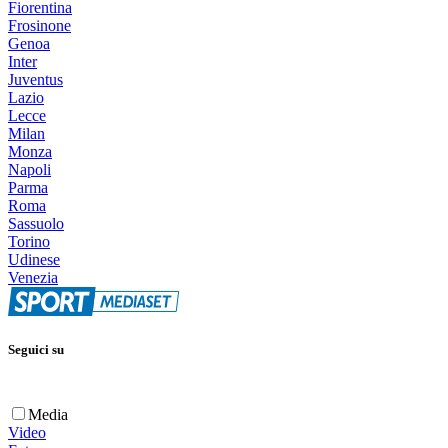
Fiorentina
Frosinone
Genoa
Inter
Juventus
Lazio
Lecce
Milan
Monza
Napoli
Parma
Roma
Sassuolo
Torino
Udinese
Venezia
Seguici su
Media
Video