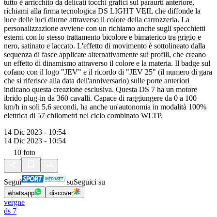
tutto è arricchito da delicati tocchi grafici sul paraurti anteriore,
richiami alla firma tecnologica DS LIGHT VEIL che diffonde la
luce delle luci diurne attraverso il colore della carrozzeria. La
personalizzazione avviene con un richiamo anche sugli specchietti
esterni con lo stesso trattamento bicolore e bimaterico tra grigio e
nero, satinato e laccato. L'effetto di movimento è sottolineato dalla
sequenza di fasce applicate alternativamente sui profili, che creano
un effetto di dinamismo attraverso il colore e la materia. Il badge sul
cofano con il logo "JEV" e il ricordo di "JEV 25" (il numero di gara
che si riferisce alla data dell'anniversario) sulle porte anteriori
indicano questa creazione esclusiva. Questa DS 7 ha un motore
ibrido plug-in da 360 cavalli. Capace di raggiungere da 0 a 100
km/h in soli 5,6 secondi, ha anche un'autonomia in modalità 100%
elettrica di 57 chilometri nel ciclo combinato WLTP.
14 Dic 2023 - 10:54
14 Dic 2023 - 10:54
10
foto
Segui
su
Seguici su
whatsapp
discover
vergne
ds 7