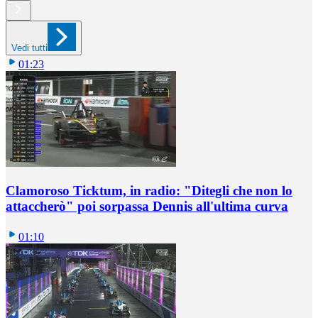
Vedi tutti
01:23
Clamoroso Ticktum, in radio: "Ditegli che non lo
attaccherò" poi sorpassa Dennis all'ultima curva
01:10