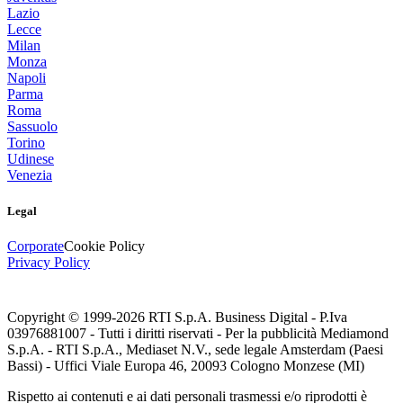
Lazio
Lecce
Milan
Monza
Napoli
Parma
Roma
Sassuolo
Torino
Udinese
Venezia
Legal
Corporate
Cookie Policy
Privacy Policy
Copyright © 1999-
2026
RTI S.p.A. Business Digital - P.Iva
03976881007 - Tutti i diritti riservati - Per la pubblicità Mediamond
S.p.A. - RTI S.p.A., Mediaset N.V., sede legale Amsterdam (Paesi
Bassi) - Uffici Viale Europa 46, 20093 Cologno Monzese (MI)
Rispetto ai contenuti e ai dati personali trasmessi e/o riprodotti è