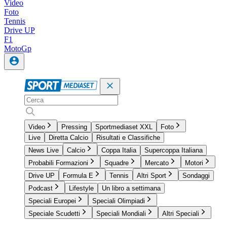
Video
Foto
Tennis
Drive UP
F1
MotoGp
Video
Pressing
Sportmediaset XXL
Foto
Live
Diretta Calcio
Risultati e Classifiche
News Live
Calcio
Coppa Italia
Supercoppa Italiana
Probabili Formazioni
Squadre
Mercato
Motori
Drive UP
Formula E
Tennis
Altri Sport
Sondaggi
Podcast
Lifestyle
Un libro a settimana
Speciali Europei
Speciali Olimpiadi
Speciale Scudetti
Speciali Mondiali
Altri Speciali