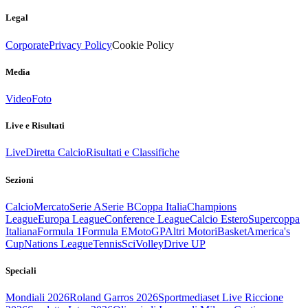
Legal
Corporate
Privacy Policy
Cookie Policy
Media
Video
Foto
Live e Risultati
Live
Diretta Calcio
Risultati e Classifiche
Sezioni
Calcio
Mercato
Serie A
Serie B
Coppa Italia
Champions
League
Europa League
Conference League
Calcio Estero
Supercoppa
Italiana
Formula 1
Formula E
MotoGP
Altri Motori
Basket
America's
Cup
Nations League
Tennis
Sci
Volley
Drive UP
Speciali
Mondiali 2026
Roland Garros 2026
Sportmediaset Live Riccione