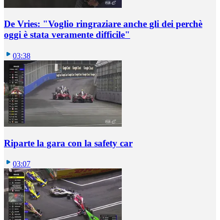
De Vries: "Voglio ringraziare anche gli dei perchè
oggi è stata veramente difficile"
03:38
Riparte la gara con la safety car
03:07