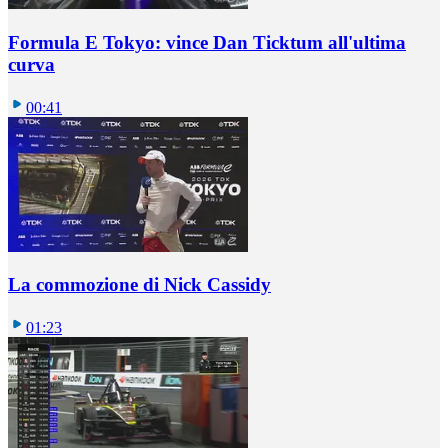
Formula E Tokyo: vince Dan Ticktum all'ultima
curva
00:41
La commozione di Nick Cassidy
01:23