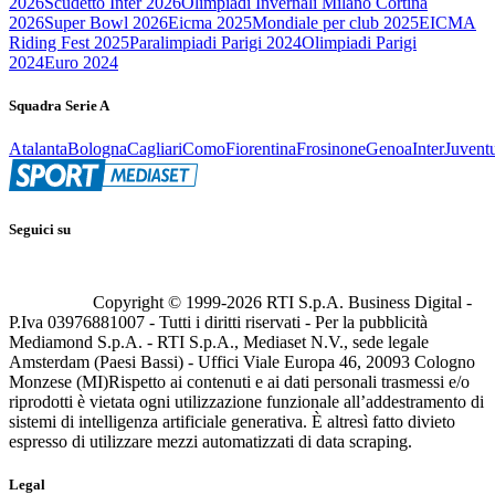
2026
Scudetto Inter 2026
Olimpiadi Invernali Milano Cortina
2026
Super Bowl 2026
Eicma 2025
Mondiale per club 2025
EICMA
Riding Fest 2025
Paralimpiadi Parigi 2024
Olimpiadi Parigi
2024
Euro 2024
Squadra Serie A
Atalanta
Bologna
Cagliari
Como
Fiorentina
Frosinone
Genoa
Inter
Juvent
Seguici su
Copyright © 1999-
2026
RTI S.p.A. Business Digital -
P.Iva 03976881007 - Tutti i diritti riservati - Per la pubblicità
Mediamond S.p.A. - RTI S.p.A., Mediaset N.V., sede legale
Amsterdam (Paesi Bassi) - Uffici Viale Europa 46, 20093 Cologno
Monzese (MI)
Rispetto ai contenuti e ai dati personali trasmessi e/o
riprodotti è vietata ogni utilizzazione funzionale all’addestramento di
sistemi di intelligenza artificiale generativa. È altresì fatto divieto
espresso di utilizzare mezzi automatizzati di data scraping.
Legal