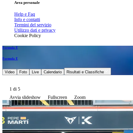
Area personale
Help e Faq
Info e contatti
Termini del servizio
Utilizzo dati e privacy
Cookie Policy
Formula E
Formula E
Video
Foto
Live
Calendario
Risultati e Classifiche
1
di 5
Avvia slideshow
Fullscreen
Zoom