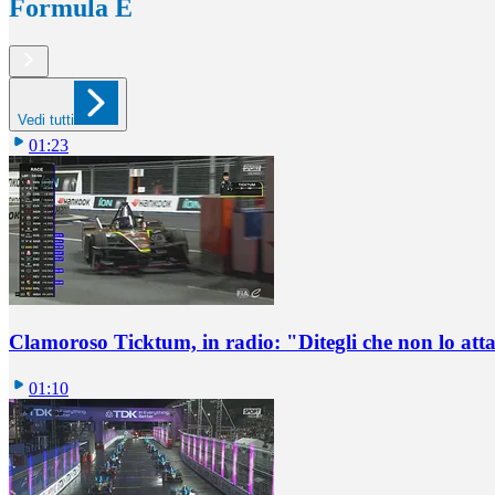
Formula E
Vedi tutti
01:23
Clamoroso Ticktum, in radio: "Ditegli che non lo att
01:10