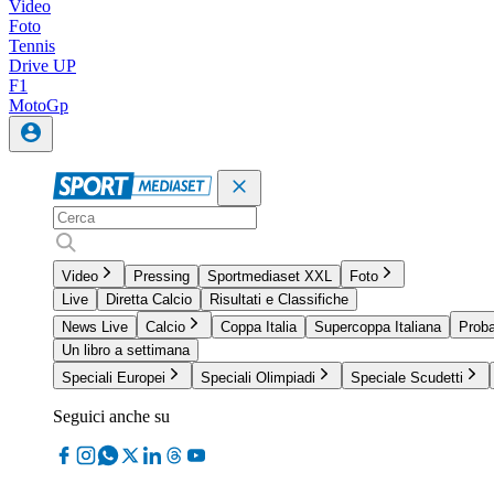
Video
Foto
Tennis
Drive UP
F1
MotoGp
Video
Pressing
Sportmediaset XXL
Foto
Live
Diretta Calcio
Risultati e Classifiche
News Live
Calcio
Coppa Italia
Supercoppa Italiana
Proba
Un libro a settimana
Speciali Europei
Speciali Olimpiadi
Speciale Scudetti
Seguici anche su