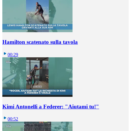
Hamilton scatenato sulla tavola
00:29
Kimi Antonelli a Federer: "Aiutami tu!"
00:52