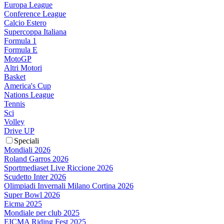
Europa League
Conference League
Calcio Estero
Supercoppa Italiana
Formula 1
Formula E
MotoGP
Altri Motori
Basket
America's Cup
Nations League
Tennis
Sci
Volley
Drive UP
Speciali
Mondiali 2026
Roland Garros 2026
Sportmediaset Live Riccione 2026
Scudetto Inter 2026
Olimpiadi Invernali Milano Cortina 2026
Super Bowl 2026
Eicma 2025
Mondiale per club 2025
EICMA Riding Fest 2025