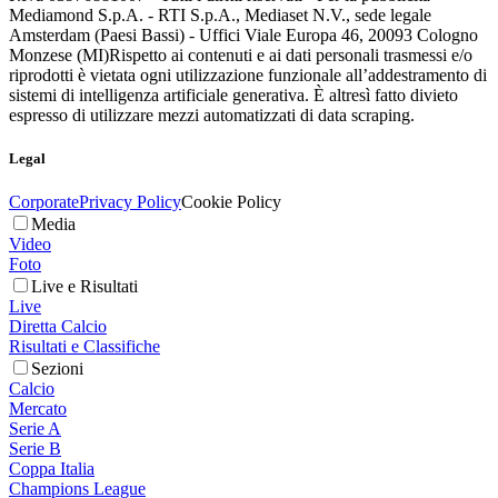
Mediamond S.p.A. - RTI S.p.A., Mediaset N.V., sede legale
Amsterdam (Paesi Bassi) - Uffici Viale Europa 46, 20093 Cologno
Monzese (MI)
Rispetto ai contenuti e ai dati personali trasmessi e/o
riprodotti è vietata ogni utilizzazione funzionale all’addestramento di
sistemi di intelligenza artificiale generativa. È altresì fatto divieto
espresso di utilizzare mezzi automatizzati di data scraping.
Legal
Corporate
Privacy Policy
Cookie Policy
Media
Video
Foto
Live e Risultati
Live
Diretta Calcio
Risultati e Classifiche
Sezioni
Calcio
Mercato
Serie A
Serie B
Coppa Italia
Champions League