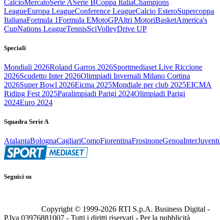
Calcio
Mercato
Serie A
Serie B
Coppa Italia
Champions
League
Europa League
Conference League
Calcio Estero
Supercoppa
Italiana
Formula 1
Formula E
MotoGP
Altri Motori
Basket
America's
Cup
Nations League
Tennis
Sci
Volley
Drive UP
Speciali
Mondiali 2026
Roland Garros 2026
Sportmediaset Live Riccione
2026
Scudetto Inter 2026
Olimpiadi Invernali Milano Cortina
2026
Super Bowl 2026
Eicma 2025
Mondiale per club 2025
EICMA
Riding Fest 2025
Paralimpiadi Parigi 2024
Olimpiadi Parigi
2024
Euro 2024
Squadra Serie A
Atalanta
Bologna
Cagliari
Como
Fiorentina
Frosinone
Genoa
Inter
Juvent
Seguici su
Copyright © 1999-
2026
RTI S.p.A. Business Digital -
P.Iva 03976881007 - Tutti i diritti riservati - Per la pubblicità