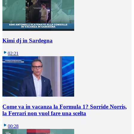
Kimi dj in Sardegna
02:21
Come va in vacanza la Formula 1? Sorride Norris,
la Ferrari non vuol fare una scelta
00:28