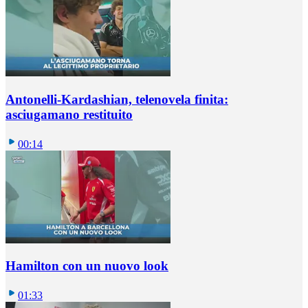
Antonelli-Kardashian, telenovela finita:
asciugamano restituito
00:14
Hamilton con un nuovo look
01:33