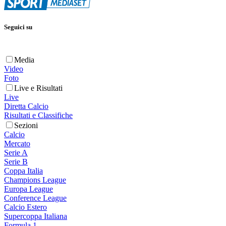
Seguici su
Media
Video
Foto
Live e Risultati
Live
Diretta Calcio
Risultati e Classifiche
Sezioni
Calcio
Mercato
Serie A
Serie B
Coppa Italia
Champions League
Europa League
Conference League
Calcio Estero
Supercoppa Italiana
Formula 1