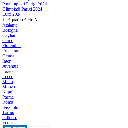
Paralimpiadi Parigi 2024
Olimpiadi Parigi 2024
Euro 2024
Squadra Serie A
Atalanta
Bologna
Cagliari
Como
Fiorentina
Frosinone
Genoa
Inter
Juventus
Lazio
Lecce
Milan
Monza
Napoli
Parma
Roma
Sassuolo
Torino
Udinese
Venezia