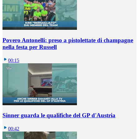
Povero Antonelli: preso a pistolettate di champagne
nella festa per Russell
00:15
Sinner guarda le qualifiche del GP d'Austria
00:42