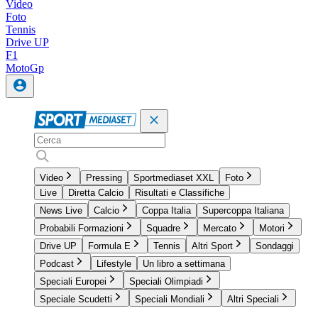
Video
Foto
Tennis
Drive UP
F1
MotoGp
Video
Pressing
Sportmediaset XXL
Foto
Live
Diretta Calcio
Risultati e Classifiche
News Live
Calcio
Coppa Italia
Supercoppa Italiana
Probabili Formazioni
Squadre
Mercato
Motori
Drive UP
Formula E
Tennis
Altri Sport
Sondaggi
Podcast
Lifestyle
Un libro a settimana
Speciali Europei
Speciali Olimpiadi
Speciale Scudetti
Speciali Mondiali
Altri Speciali