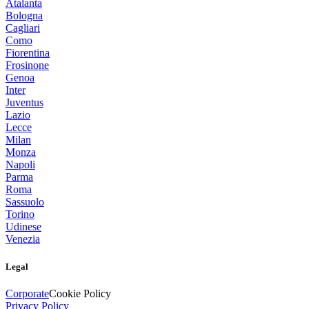
Atalanta
Bologna
Cagliari
Como
Fiorentina
Frosinone
Genoa
Inter
Juventus
Lazio
Lecce
Milan
Monza
Napoli
Parma
Roma
Sassuolo
Torino
Udinese
Venezia
Legal
Corporate
Cookie Policy
Privacy Policy