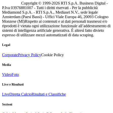
Copyright © 1999-
2026
RTI S.p.A. Business Digital -
P.Iva 03976881007 - Tutti i diritti riservati - Per la pubblicità
Mediamond S.p.A. - RTI S.p.A., Mediaset N.V., sede legale
Amsterdam (Paesi Bassi) - Uffici Viale Europa 46, 20093 Cologno
Monzese (MI)
Rispetto ai contenuti e ai dati personali trasmessi e/o
riprodotti è vietata ogni utilizzazione funzionale all’addestramento di
sistemi di intelligenza artificiale generativa. È altresì fatto divieto
espresso di utilizzare mezzi automatizzati di data scraping.
Legal
Corporate
Privacy Policy
Cookie Policy
Media
Video
Foto
Live e Risultati
Live
Diretta Calcio
Risultati e Classifiche
Sezioni