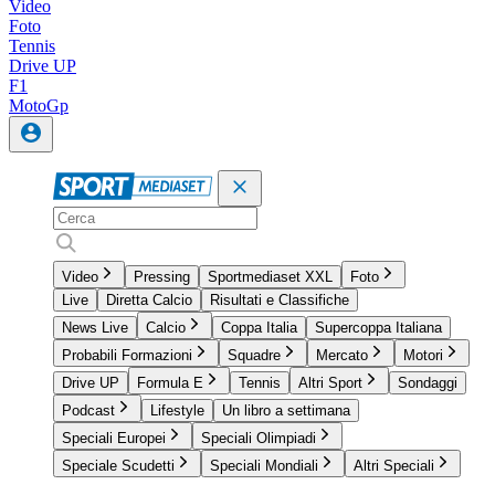
Video
Foto
Tennis
Drive UP
F1
MotoGp
Video
Pressing
Sportmediaset XXL
Foto
Live
Diretta Calcio
Risultati e Classifiche
News Live
Calcio
Coppa Italia
Supercoppa Italiana
Probabili Formazioni
Squadre
Mercato
Motori
Drive UP
Formula E
Tennis
Altri Sport
Sondaggi
Podcast
Lifestyle
Un libro a settimana
Speciali Europei
Speciali Olimpiadi
Speciale Scudetti
Speciali Mondiali
Altri Speciali