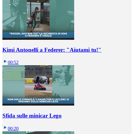
Kimi Antonelli a Federer: "Aiutami tu!"
00:52
Sfida sulle minicar Lego
00:20