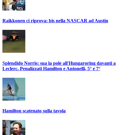
Raikkonen ci riprova: bis nella NASCAR ad Austin
Splendido Norris: sua la pole all'Hungaroring davanti a
Leclerc. Penalizzati Hamilton e Antonelli, 5° e 7°
Hamilton scatenato sulla tavola