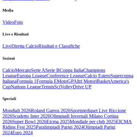
Media
Video
Foto
Live e Risultati
Live
Diretta Calcio
Risultati e Classifiche
Sezioni
Calcio
Mercato
Serie A
Serie B
Coppa Italia
Champions
League
Europa League
Conference League
Calcio Estero
Supercoppa
Italiana
Formula 1
Formula E
MotoGP
Altri Motori
Basket
America's
Cup
Nations League
Tennis
Sci
Volley
Drive UP
Speciali
Mondiali 2026
Roland Garros 2026
Sportmediaset Live Riccione
2026
Scudetto Inter 2026
Olimpiadi Invernali Milano Cortina
2026
Super Bowl 2026
Eicma 2025
Mondiale per club 2025
EICMA
Riding Fest 2025
Paralimpiadi Parigi 2024
Olimpiadi Parigi
2024
Euro 2024