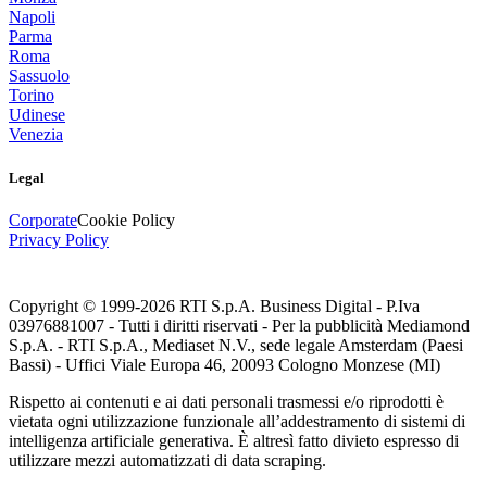
Napoli
Parma
Roma
Sassuolo
Torino
Udinese
Venezia
Legal
Corporate
Cookie Policy
Privacy Policy
Copyright © 1999-
2026
RTI S.p.A. Business Digital - P.Iva
03976881007 - Tutti i diritti riservati - Per la pubblicità Mediamond
S.p.A. - RTI S.p.A., Mediaset N.V., sede legale Amsterdam (Paesi
Bassi) - Uffici Viale Europa 46, 20093 Cologno Monzese (MI)
Rispetto ai contenuti e ai dati personali trasmessi e/o riprodotti è
vietata ogni utilizzazione funzionale all’addestramento di sistemi di
intelligenza artificiale generativa. È altresì fatto divieto espresso di
utilizzare mezzi automatizzati di data scraping.