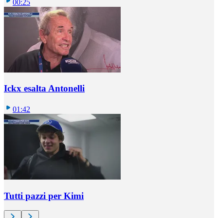
00:25
Ickx esalta Antonelli
01:42
Tutti pazzi per Kimi