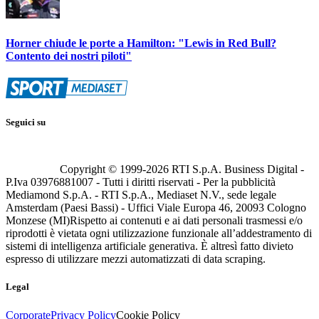
Horner chiude le porte a Hamilton: "Lewis in Red Bull?
Contento dei nostri piloti"
Seguici su
Copyright © 1999-
2026
RTI S.p.A. Business Digital -
P.Iva 03976881007 - Tutti i diritti riservati - Per la pubblicità
Mediamond S.p.A. - RTI S.p.A., Mediaset N.V., sede legale
Amsterdam (Paesi Bassi) - Uffici Viale Europa 46, 20093 Cologno
Monzese (MI)
Rispetto ai contenuti e ai dati personali trasmessi e/o
riprodotti è vietata ogni utilizzazione funzionale all’addestramento di
sistemi di intelligenza artificiale generativa. È altresì fatto divieto
espresso di utilizzare mezzi automatizzati di data scraping.
Legal
Corporate
Privacy Policy
Cookie Policy