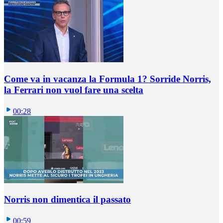
Come va in vacanza la Formula 1? Sorride Norris,
la Ferrari non vuol fare una scelta
00:28
Norris non dimentica il passato
00:59