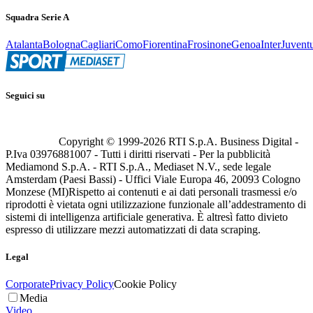
Squadra Serie A
Atalanta
Bologna
Cagliari
Como
Fiorentina
Frosinone
Genoa
Inter
Juvent
Seguici su
Copyright © 1999-
2026
RTI S.p.A. Business Digital -
P.Iva 03976881007 - Tutti i diritti riservati - Per la pubblicità
Mediamond S.p.A. - RTI S.p.A., Mediaset N.V., sede legale
Amsterdam (Paesi Bassi) - Uffici Viale Europa 46, 20093 Cologno
Monzese (MI)
Rispetto ai contenuti e ai dati personali trasmessi e/o
riprodotti è vietata ogni utilizzazione funzionale all’addestramento di
sistemi di intelligenza artificiale generativa. È altresì fatto divieto
espresso di utilizzare mezzi automatizzati di data scraping.
Legal
Corporate
Privacy Policy
Cookie Policy
Media
Video