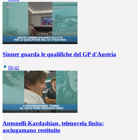
Sinner guarda le qualifiche del GP d'Austria
00:42
Antonelli-Kardashian, telenovela finita:
asciugamano restituito