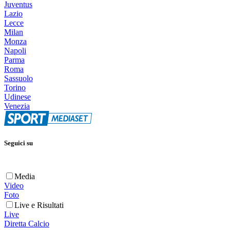
Juventus
Lazio
Lecce
Milan
Monza
Napoli
Parma
Roma
Sassuolo
Torino
Udinese
Venezia
Seguici su
Media
Video
Foto
Live e Risultati
Live
Diretta Calcio