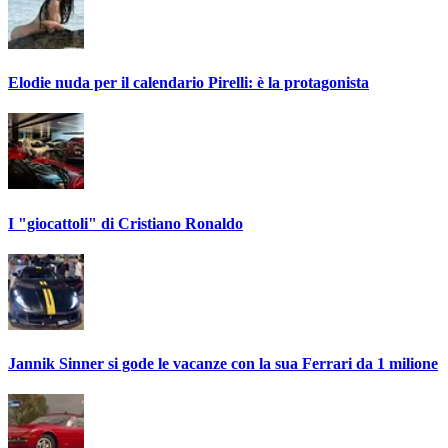
Elodie nuda per il calendario Pirelli: è la protagonista
I "giocattoli" di Cristiano Ronaldo
Jannik Sinner si gode le vacanze con la sua Ferrari da 1 milione