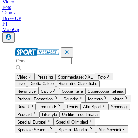
Video
Foto
Tennis
Drive UP
F1
MotoGp
Video
Pressing
Sportmediaset XXL
Foto
Live
Diretta Calcio
Risultati e Classifiche
News Live
Calcio
Coppa Italia
Supercoppa Italiana
Probabili Formazioni
Squadre
Mercato
Motori
Drive UP
Formula E
Tennis
Altri Sport
Sondaggi
Podcast
Lifestyle
Un libro a settimana
Speciali Europei
Speciali Olimpiadi
Speciale Scudetti
Speciali Mondiali
Altri Speciali