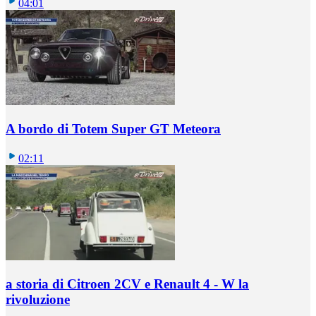
04:01
A bordo di Totem Super GT Meteora
02:11
a storia di Citroen 2CV e Renault 4 - W la
rivoluzione