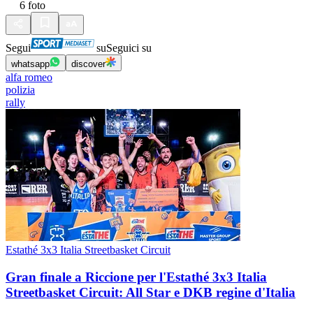
6
foto
Segui
su
Seguici su
whatsapp
discover
alfa romeo
polizia
rally
Estathé 3x3 Italia Streetbasket Circuit
Gran finale a Riccione per l'Estathé 3x3 Italia
Streetbasket Circuit: All Star e DKB regine d'Italia