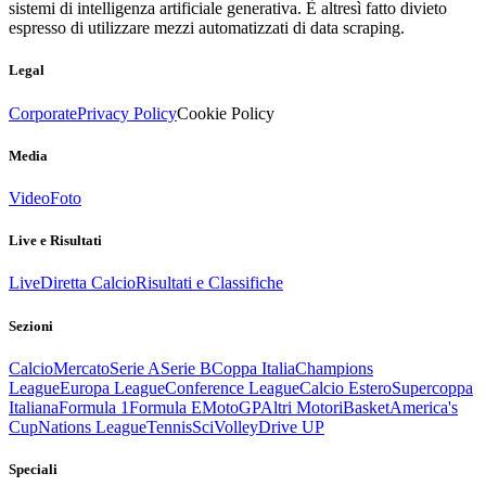
sistemi di intelligenza artificiale generativa. È altresì fatto divieto
espresso di utilizzare mezzi automatizzati di data scraping.
Legal
Corporate
Privacy Policy
Cookie Policy
Media
Video
Foto
Live e Risultati
Live
Diretta Calcio
Risultati e Classifiche
Sezioni
Calcio
Mercato
Serie A
Serie B
Coppa Italia
Champions
League
Europa League
Conference League
Calcio Estero
Supercoppa
Italiana
Formula 1
Formula E
MotoGP
Altri Motori
Basket
America's
Cup
Nations League
Tennis
Sci
Volley
Drive UP
Speciali