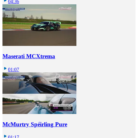
04:36
Maserati MCXtrema
01:07
McMurtry Spéirling Pure
01:17