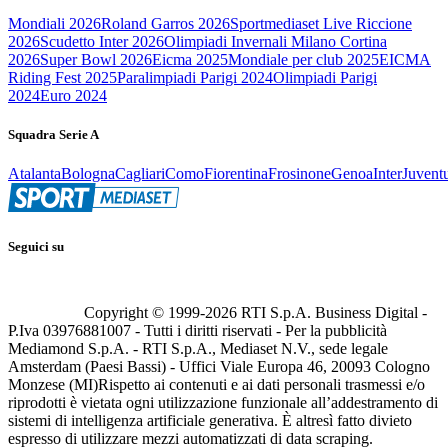
Mondiali 2026
Roland Garros 2026
Sportmediaset Live Riccione
2026
Scudetto Inter 2026
Olimpiadi Invernali Milano Cortina
2026
Super Bowl 2026
Eicma 2025
Mondiale per club 2025
EICMA
Riding Fest 2025
Paralimpiadi Parigi 2024
Olimpiadi Parigi
2024
Euro 2024
Squadra Serie A
Atalanta
Bologna
Cagliari
Como
Fiorentina
Frosinone
Genoa
Inter
Juvent
Seguici su
Copyright © 1999-
2026
RTI S.p.A. Business Digital -
P.Iva 03976881007 - Tutti i diritti riservati - Per la pubblicità
Mediamond S.p.A. - RTI S.p.A., Mediaset N.V., sede legale
Amsterdam (Paesi Bassi) - Uffici Viale Europa 46, 20093 Cologno
Monzese (MI)
Rispetto ai contenuti e ai dati personali trasmessi e/o
riprodotti è vietata ogni utilizzazione funzionale all’addestramento di
sistemi di intelligenza artificiale generativa. È altresì fatto divieto
espresso di utilizzare mezzi automatizzati di data scraping.