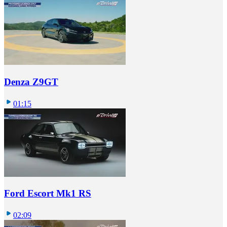
Denza Z9GT
01:15
Ford Escort Mk1 RS
02:09