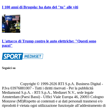
I 100 anni di Brugola: ha dato del "tu" alle viti
L'attacco di Trump contro le auto elettriche: "Questi sono
pazzi"
Seguici su
Copyright © 1999-
2026
RTI S.p.A. Business Digital -
P.Iva 03976881007 - Tutti i diritti riservati - Per la pubblicità
Mediamond S.p.A. - RTI S.p.A., Mediaset N.V., sede legale
Amsterdam (Paesi Bassi) - Uffici Viale Europa 46, 20093 Cologno
Monzese (MI)
Rispetto ai contenuti e ai dati personali trasmessi e/o
riprodotti è vietata ogni utilizzazione funzionale all’addestramento di