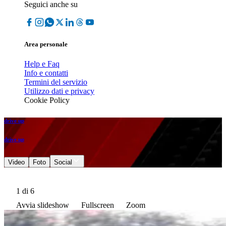
Seguici anche su
Area personale
Help e Faq
Info e contatti
Termini del servizio
Utilizzo dati e privacy
Cookie Policy
drive up
drive up
Video
Foto
Social
1
di 6
Avvia slideshow
Fullscreen
Zoom