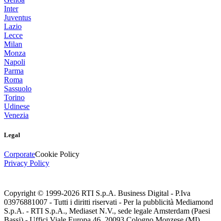
Inter
Juventus
Lazio
Lecce
Milan
Monza
Napoli
Parma
Roma
Sassuolo
Torino
Udinese
Venezia
Legal
Corporate
Cookie Policy
Privacy Policy
Copyright © 1999-
2026
RTI S.p.A. Business Digital - P.Iva
03976881007 - Tutti i diritti riservati - Per la pubblicità Mediamond
S.p.A. - RTI S.p.A., Mediaset N.V., sede legale Amsterdam (Paesi
Bassi) - Uffici Viale Europa 46, 20093 Cologno Monzese (MI)