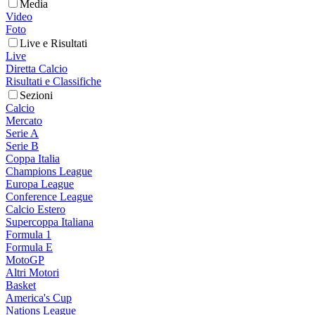
Media
Video
Foto
Live e Risultati
Live
Diretta Calcio
Risultati e Classifiche
Sezioni
Calcio
Mercato
Serie A
Serie B
Coppa Italia
Champions League
Europa League
Conference League
Calcio Estero
Supercoppa Italiana
Formula 1
Formula E
MotoGP
Altri Motori
Basket
America's Cup
Nations League