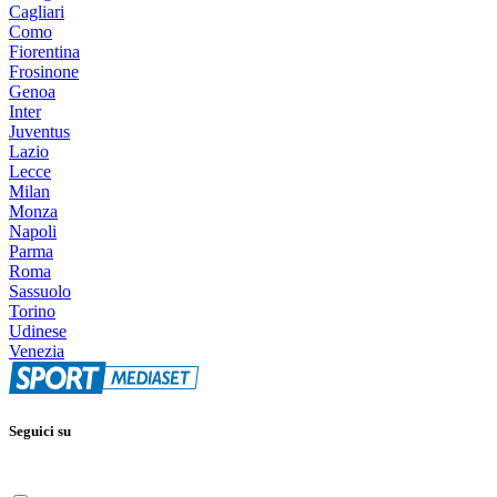
Cagliari
Como
Fiorentina
Frosinone
Genoa
Inter
Juventus
Lazio
Lecce
Milan
Monza
Napoli
Parma
Roma
Sassuolo
Torino
Udinese
Venezia
Seguici su