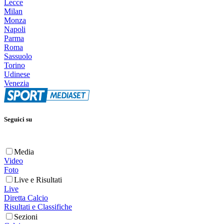
Lecce
Milan
Monza
Napoli
Parma
Roma
Sassuolo
Torino
Udinese
Venezia
Seguici su
Media
Video
Foto
Live e Risultati
Live
Diretta Calcio
Risultati e Classifiche
Sezioni