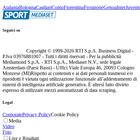
Atalanta
Bologna
Cagliari
Como
Fiorentina
Frosinone
Genoa
Inter
Juvent
Seguici su
Copyright © 1999-
2026
RTI S.p.A. Business Digital -
P.Iva 03976881007 - Tutti i diritti riservati - Per la pubblicità
Mediamond S.p.A. - RTI S.p.A., Mediaset N.V., sede legale
Amsterdam (Paesi Bassi) - Uffici Viale Europa 46, 20093 Cologno
Monzese (MI)
Rispetto ai contenuti e ai dati personali trasmessi e/o
riprodotti è vietata ogni utilizzazione funzionale all’addestramento di
sistemi di intelligenza artificiale generativa. È altresì fatto divieto
espresso di utilizzare mezzi automatizzati di data scraping.
Legal
Corporate
Privacy Policy
Cookie Policy
Media
Video
Foto
Live e Risultati