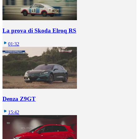
La prova di Skoda Elroq RS
01:32
Denza Z9GT
15:42