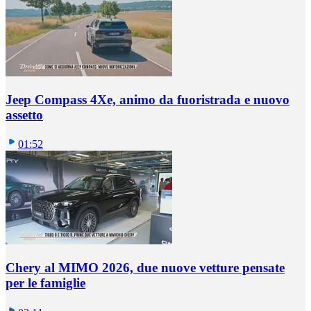
Jeep Compass 4Xe, animo da fuoristrada e nuovo
assetto
01:52
Chery al MIMO 2026, due nuove vetture pensate
per le famiglie