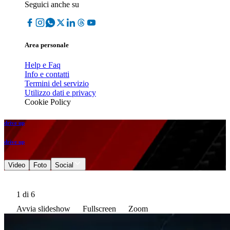
Seguici anche su
Area personale
Help e Faq
Info e contatti
Termini del servizio
Utilizzo dati e privacy
Cookie Policy
drive up
drive up
Video
Foto
Social
1
di 6
Avvia slideshow
Fullscreen
Zoom