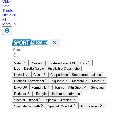
Video
Foto
Tennis
Drive UP
F1
MotoGp
Video
Pressing
Sportmediaset XXL
Foto
Live
Diretta Calcio
Risultati e Classifiche
News Live
Calcio
Coppa Italia
Supercoppa Italiana
Probabili Formazioni
Squadre
Mercato
Motori
Drive UP
Formula E
Tennis
Altri Sport
Sondaggi
Podcast
Lifestyle
Un libro a settimana
Speciali Europei
Speciali Olimpiadi
Speciale Scudetti
Speciali Mondiali
Altri Speciali