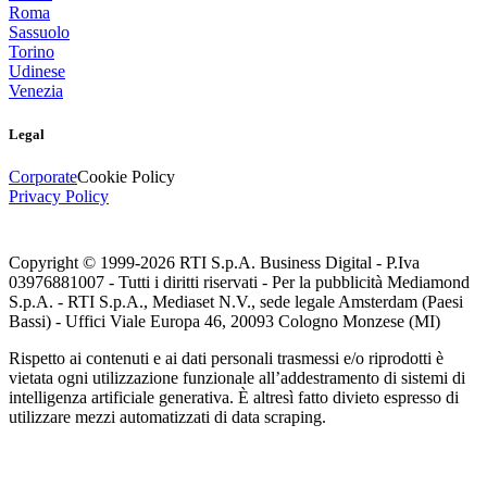
Roma
Sassuolo
Torino
Udinese
Venezia
Legal
Corporate
Cookie Policy
Privacy Policy
Copyright © 1999-
2026
RTI S.p.A. Business Digital - P.Iva
03976881007 - Tutti i diritti riservati - Per la pubblicità Mediamond
S.p.A. - RTI S.p.A., Mediaset N.V., sede legale Amsterdam (Paesi
Bassi) - Uffici Viale Europa 46, 20093 Cologno Monzese (MI)
Rispetto ai contenuti e ai dati personali trasmessi e/o riprodotti è
vietata ogni utilizzazione funzionale all’addestramento di sistemi di
intelligenza artificiale generativa. È altresì fatto divieto espresso di
utilizzare mezzi automatizzati di data scraping.