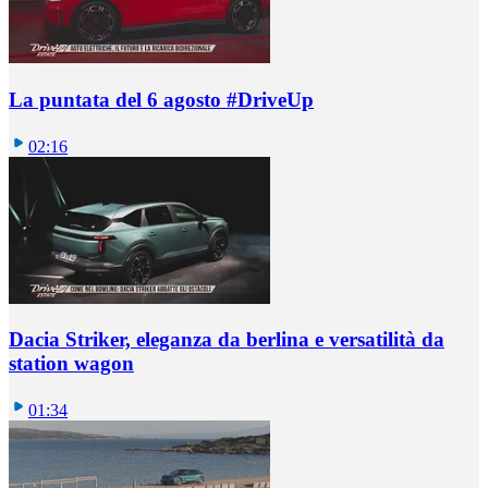
La puntata del 6 agosto #DriveUp
02:16
Dacia Striker, eleganza da berlina e versatilità da
station wagon
01:34