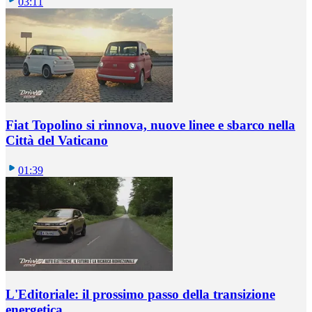
03:11
Fiat Topolino si rinnova, nuove linee e sbarco nella
Città del Vaticano
01:39
L'Editoriale: il prossimo passo della transizione
energetica