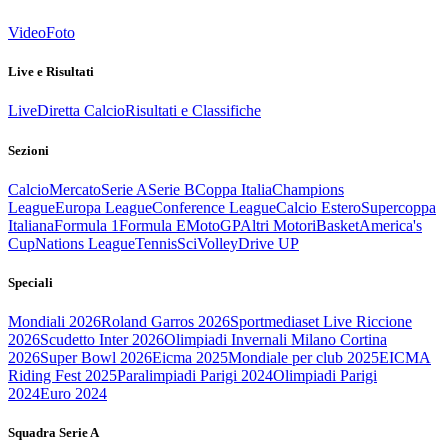
Video
Foto
Live e Risultati
Live
Diretta Calcio
Risultati e Classifiche
Sezioni
Calcio
Mercato
Serie A
Serie B
Coppa Italia
Champions
League
Europa League
Conference League
Calcio Estero
Supercoppa
Italiana
Formula 1
Formula E
MotoGP
Altri Motori
Basket
America's
Cup
Nations League
Tennis
Sci
Volley
Drive UP
Speciali
Mondiali 2026
Roland Garros 2026
Sportmediaset Live Riccione
2026
Scudetto Inter 2026
Olimpiadi Invernali Milano Cortina
2026
Super Bowl 2026
Eicma 2025
Mondiale per club 2025
EICMA
Riding Fest 2025
Paralimpiadi Parigi 2024
Olimpiadi Parigi
2024
Euro 2024
Squadra Serie A