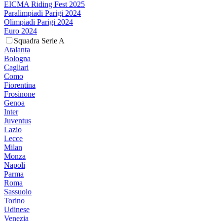
EICMA Riding Fest 2025
Paralimpiadi Parigi 2024
Olimpiadi Parigi 2024
Euro 2024
Squadra Serie A
Atalanta
Bologna
Cagliari
Como
Fiorentina
Frosinone
Genoa
Inter
Juventus
Lazio
Lecce
Milan
Monza
Napoli
Parma
Roma
Sassuolo
Torino
Udinese
Venezia