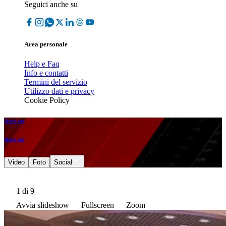
Seguici anche su
Area personale
Help e Faq
Info e contatti
Termini del servizio
Utilizzo dati e privacy
Cookie Policy
drive up
drive up
Video
Foto
Social
1
di 9
Avvia slideshow
Fullscreen
Zoom