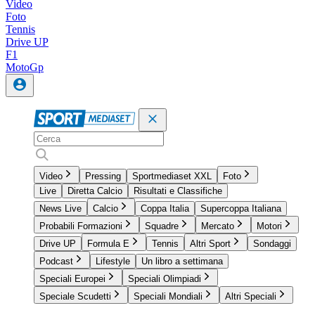
Video
Foto
Tennis
Drive UP
F1
MotoGp
Video
Pressing
Sportmediaset XXL
Foto
Live
Diretta Calcio
Risultati e Classifiche
News Live
Calcio
Coppa Italia
Supercoppa Italiana
Probabili Formazioni
Squadre
Mercato
Motori
Drive UP
Formula E
Tennis
Altri Sport
Sondaggi
Podcast
Lifestyle
Un libro a settimana
Speciali Europei
Speciali Olimpiadi
Speciale Scudetti
Speciali Mondiali
Altri Speciali