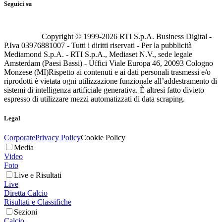
Seguici su
Copyright © 1999-
2026
RTI S.p.A. Business Digital -
P.Iva 03976881007 - Tutti i diritti riservati - Per la pubblicità
Mediamond S.p.A. - RTI S.p.A., Mediaset N.V., sede legale
Amsterdam (Paesi Bassi) - Uffici Viale Europa 46, 20093 Cologno
Monzese (MI)
Rispetto ai contenuti e ai dati personali trasmessi e/o
riprodotti è vietata ogni utilizzazione funzionale all’addestramento di
sistemi di intelligenza artificiale generativa. È altresì fatto divieto
espresso di utilizzare mezzi automatizzati di data scraping.
Legal
Corporate
Privacy Policy
Cookie Policy
Media
Video
Foto
Live e Risultati
Live
Diretta Calcio
Risultati e Classifiche
Sezioni
Calcio