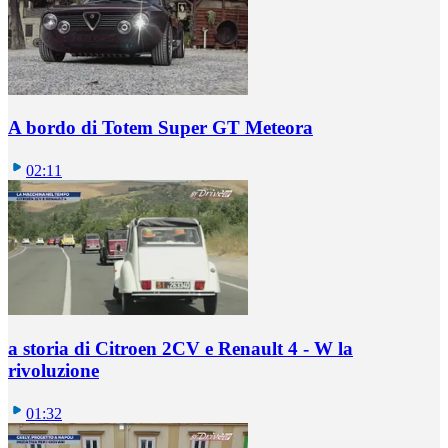
A bordo di Totem Super GT Meteora
02:11
a storia di Citroen 2CV e Renault 4 - W la
rivoluzione
01:32