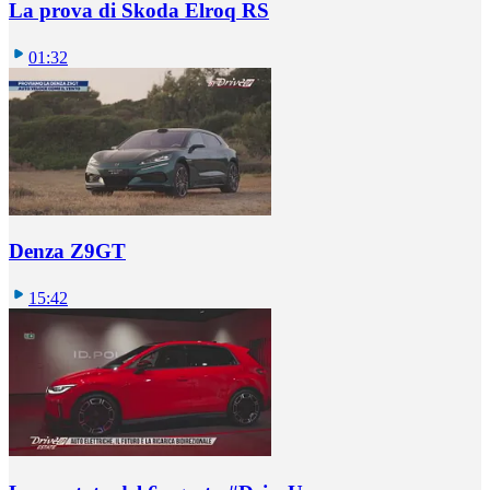
La prova di Skoda Elroq RS
01:32
Denza Z9GT
15:42