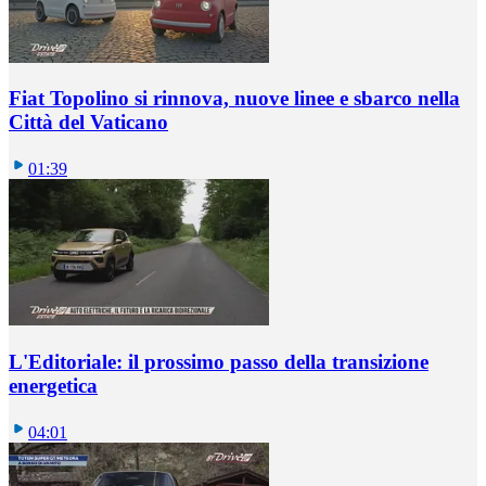
Fiat Topolino si rinnova, nuove linee e sbarco nella
Città del Vaticano
01:39
L'Editoriale: il prossimo passo della transizione
energetica
04:01