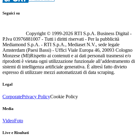
Seguici su
Copyright © 1999-
2026
RTI S.p.A. Business Digital -
P.Iva 03976881007 - Tutti i diritti riservati - Per la pubblicità
Mediamond S.p.A. - RTI S.p.A., Mediaset N.V., sede legale
Amsterdam (Paesi Bassi) - Uffici Viale Europa 46, 20093 Cologno
Monzese (MI)
Rispetto ai contenuti e ai dati personali trasmessi e/o
riprodotti è vietata ogni utilizzazione funzionale all’addestramento di
sistemi di intelligenza artificiale generativa. È altresì fatto divieto
espresso di utilizzare mezzi automatizzati di data scraping.
Legal
Corporate
Privacy Policy
Cookie Policy
Media
Video
Foto
Live e Risultati