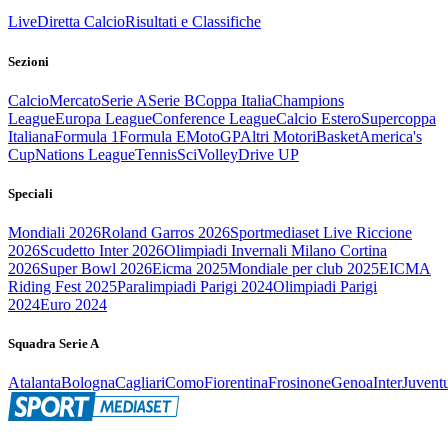
Live
Diretta Calcio
Risultati e Classifiche
Sezioni
Calcio
Mercato
Serie A
Serie B
Coppa Italia
Champions
League
Europa League
Conference League
Calcio Estero
Supercoppa
Italiana
Formula 1
Formula E
MotoGP
Altri Motori
Basket
America's
Cup
Nations League
Tennis
Sci
Volley
Drive UP
Speciali
Mondiali 2026
Roland Garros 2026
Sportmediaset Live Riccione
2026
Scudetto Inter 2026
Olimpiadi Invernali Milano Cortina
2026
Super Bowl 2026
Eicma 2025
Mondiale per club 2025
EICMA
Riding Fest 2025
Paralimpiadi Parigi 2024
Olimpiadi Parigi
2024
Euro 2024
Squadra Serie A
Atalanta
Bologna
Cagliari
Como
Fiorentina
Frosinone
Genoa
Inter
Juvent