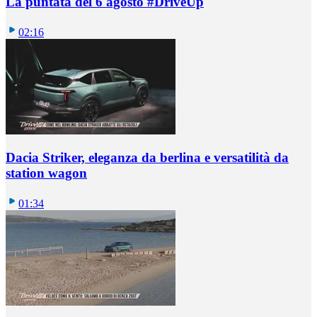
La puntata del 6 agosto #DriveUp
02:16
Dacia Striker, eleganza da berlina e versatilità da
station wagon
01:34