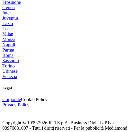
Frosinone
Genoa
Inter
Juventus
Lazio
Lecce
Milan
Monza
Napoli
Parma
Roma
Sassuolo
Torino
Udinese
Venezia
Legal
Corporate
Cookie Policy
Privacy Policy
Copyright © 1999-
2026
RTI S.p.A. Business Digital - P.Iva
03976881007 - Tutti i diritti riservati - Per la pubblicità Mediamond