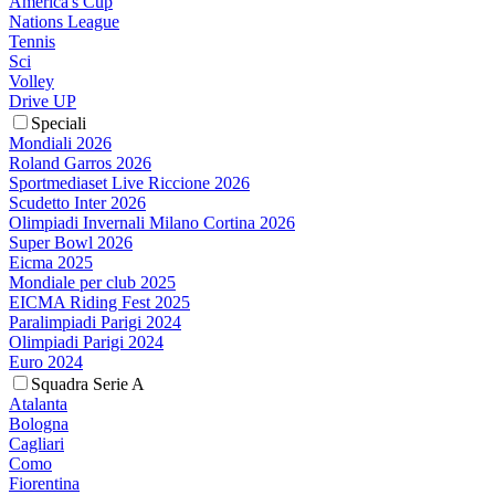
America's Cup
Nations League
Tennis
Sci
Volley
Drive UP
Speciali
Mondiali 2026
Roland Garros 2026
Sportmediaset Live Riccione 2026
Scudetto Inter 2026
Olimpiadi Invernali Milano Cortina 2026
Super Bowl 2026
Eicma 2025
Mondiale per club 2025
EICMA Riding Fest 2025
Paralimpiadi Parigi 2024
Olimpiadi Parigi 2024
Euro 2024
Squadra Serie A
Atalanta
Bologna
Cagliari
Como
Fiorentina