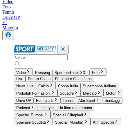
Video
Foto
Tennis
Drive UP
F1
MotoGp
Video
Pressing
Sportmediaset XXL
Foto
Live
Diretta Calcio
Risultati e Classifiche
News Live
Calcio
Coppa Italia
Supercoppa Italiana
Probabili Formazioni
Squadre
Mercato
Motori
Drive UP
Formula E
Tennis
Altri Sport
Sondaggi
Podcast
Lifestyle
Un libro a settimana
Speciali Europei
Speciali Olimpiadi
Speciale Scudetti
Speciali Mondiali
Altri Speciali