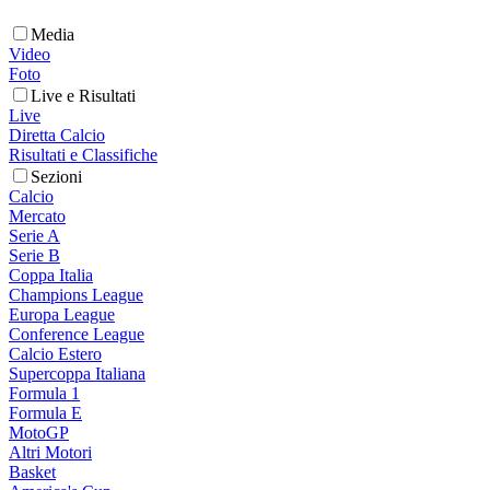
Media
Video
Foto
Live e Risultati
Live
Diretta Calcio
Risultati e Classifiche
Sezioni
Calcio
Mercato
Serie A
Serie B
Coppa Italia
Champions League
Europa League
Conference League
Calcio Estero
Supercoppa Italiana
Formula 1
Formula E
MotoGP
Altri Motori
Basket