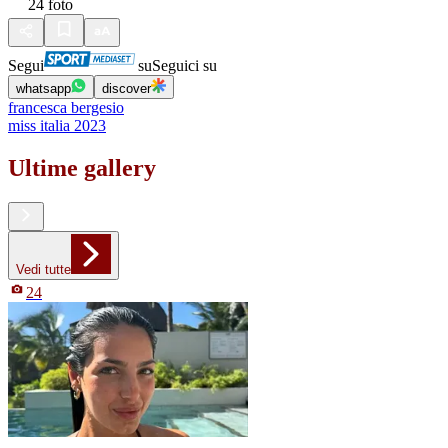
24
foto
Segui
su
Seguici su
whatsapp
discover
francesca bergesio
miss italia 2023
Ultime gallery
Vedi tutte
24