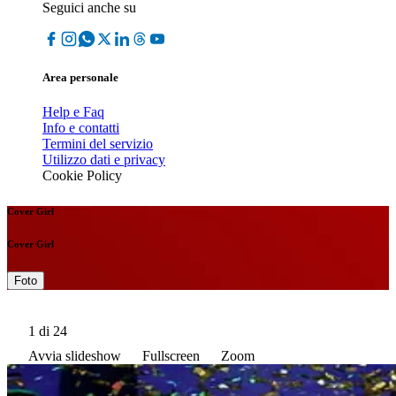
Seguici anche su
Area personale
Help e Faq
Info e contatti
Termini del servizio
Utilizzo dati e privacy
Cookie Policy
Cover Girl
Cover Girl
Foto
1
di 24
Avvia slideshow
Fullscreen
Zoom