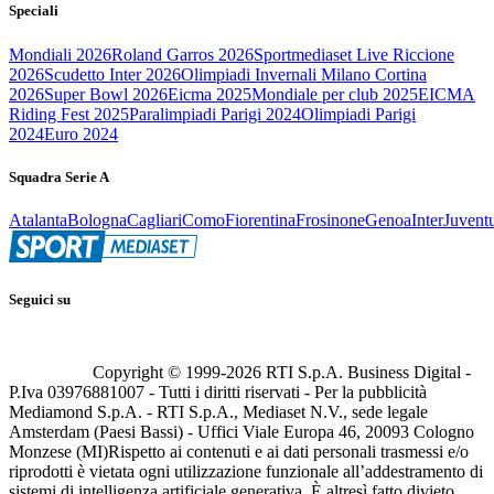
Speciali
Mondiali 2026
Roland Garros 2026
Sportmediaset Live Riccione
2026
Scudetto Inter 2026
Olimpiadi Invernali Milano Cortina
2026
Super Bowl 2026
Eicma 2025
Mondiale per club 2025
EICMA
Riding Fest 2025
Paralimpiadi Parigi 2024
Olimpiadi Parigi
2024
Euro 2024
Squadra Serie A
Atalanta
Bologna
Cagliari
Como
Fiorentina
Frosinone
Genoa
Inter
Juvent
Seguici su
Copyright © 1999-
2026
RTI S.p.A. Business Digital -
P.Iva 03976881007 - Tutti i diritti riservati - Per la pubblicità
Mediamond S.p.A. - RTI S.p.A., Mediaset N.V., sede legale
Amsterdam (Paesi Bassi) - Uffici Viale Europa 46, 20093 Cologno
Monzese (MI)
Rispetto ai contenuti e ai dati personali trasmessi e/o
riprodotti è vietata ogni utilizzazione funzionale all’addestramento di
sistemi di intelligenza artificiale generativa. È altresì fatto divieto