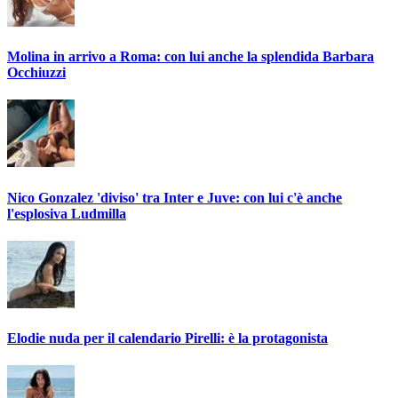
Molina in arrivo a Roma: con lui anche la splendida Barbara
Occhiuzzi
Nico Gonzalez 'diviso' tra Inter e Juve: con lui c'è anche
l'esplosiva Ludmilla
Elodie nuda per il calendario Pirelli: è la protagonista