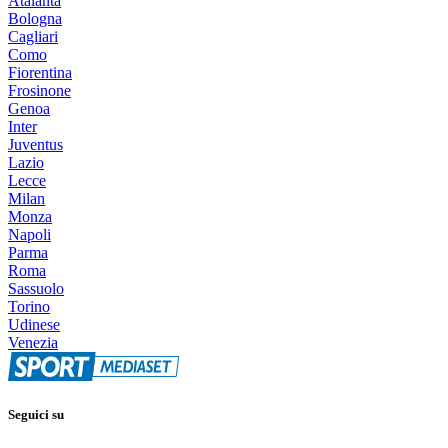
Atalanta
Bologna
Cagliari
Como
Fiorentina
Frosinone
Genoa
Inter
Juventus
Lazio
Lecce
Milan
Monza
Napoli
Parma
Roma
Sassuolo
Torino
Udinese
Venezia
Seguici su