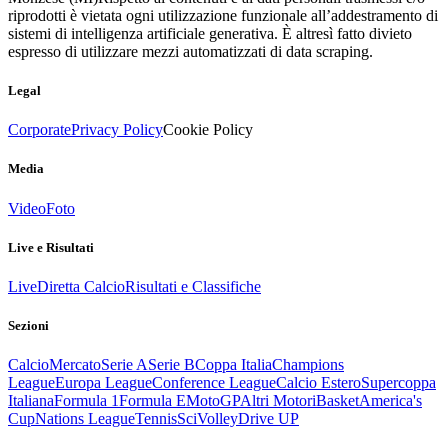
riprodotti è vietata ogni utilizzazione funzionale all’addestramento di
sistemi di intelligenza artificiale generativa. È altresì fatto divieto
espresso di utilizzare mezzi automatizzati di data scraping.
Legal
Corporate
Privacy Policy
Cookie Policy
Media
Video
Foto
Live e Risultati
Live
Diretta Calcio
Risultati e Classifiche
Sezioni
Calcio
Mercato
Serie A
Serie B
Coppa Italia
Champions
League
Europa League
Conference League
Calcio Estero
Supercoppa
Italiana
Formula 1
Formula E
MotoGP
Altri Motori
Basket
America's
Cup
Nations League
Tennis
Sci
Volley
Drive UP