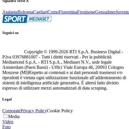
Squadra Serie A
Atalanta
Bologna
Cagliari
Como
Fiorentina
Frosinone
Genoa
Inter
Juvent
Seguici su
Copyright © 1999-
2026
RTI S.p.A. Business Digital -
P.Iva 03976881007 - Tutti i diritti riservati - Per la pubblicità
Mediamond S.p.A. - RTI S.p.A., Mediaset N.V., sede legale
Amsterdam (Paesi Bassi) - Uffici Viale Europa 46, 20093 Cologno
Monzese (MI)
Rispetto ai contenuti e ai dati personali trasmessi e/o
riprodotti è vietata ogni utilizzazione funzionale all’addestramento di
sistemi di intelligenza artificiale generativa. È altresì fatto divieto
espresso di utilizzare mezzi automatizzati di data scraping.
Legal
Corporate
Privacy Policy
Cookie Policy
Media
Video
Foto