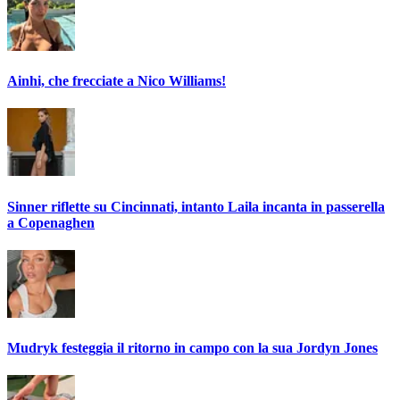
Ainhi, che frecciate a Nico Williams!
Sinner riflette su Cincinnati, intanto Laila incanta in passerella
a Copenaghen
Mudryk festeggia il ritorno in campo con la sua Jordyn Jones