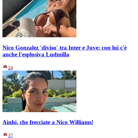
Nico Gonzalez 'diviso' tra Inter e Juve: con lui c'è
anche l'esplosiva Ludmilla
24
Ainhi, che frecciate a Nico Williams!
37