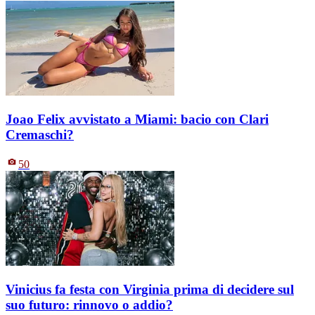
Joao Felix avvistato a Miami: bacio con Clari
Cremaschi?
50
Vinicius fa festa con Virginia prima di decidere sul
suo futuro: rinnovo o addio?