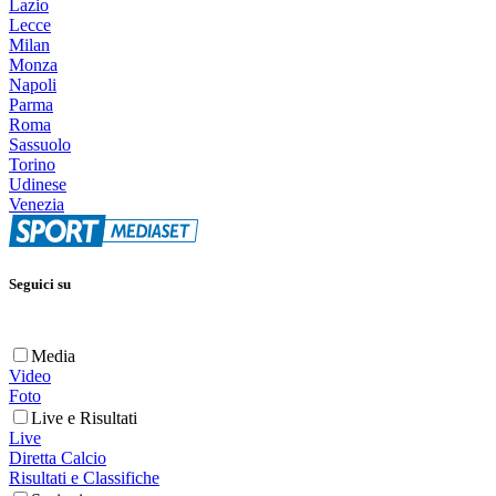
Lazio
Lecce
Milan
Monza
Napoli
Parma
Roma
Sassuolo
Torino
Udinese
Venezia
Seguici su
Media
Video
Foto
Live e Risultati
Live
Diretta Calcio
Risultati e Classifiche