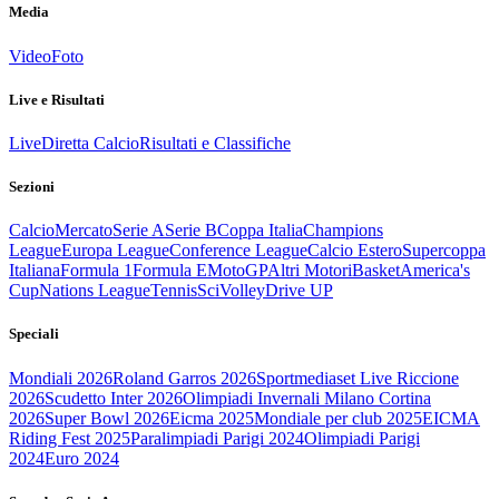
Media
Video
Foto
Live e Risultati
Live
Diretta Calcio
Risultati e Classifiche
Sezioni
Calcio
Mercato
Serie A
Serie B
Coppa Italia
Champions
League
Europa League
Conference League
Calcio Estero
Supercoppa
Italiana
Formula 1
Formula E
MotoGP
Altri Motori
Basket
America's
Cup
Nations League
Tennis
Sci
Volley
Drive UP
Speciali
Mondiali 2026
Roland Garros 2026
Sportmediaset Live Riccione
2026
Scudetto Inter 2026
Olimpiadi Invernali Milano Cortina
2026
Super Bowl 2026
Eicma 2025
Mondiale per club 2025
EICMA
Riding Fest 2025
Paralimpiadi Parigi 2024
Olimpiadi Parigi
2024
Euro 2024