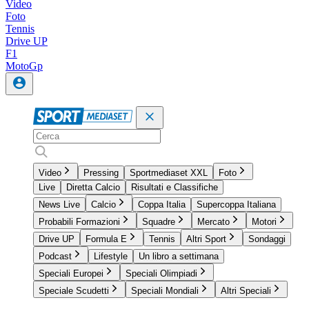
Video
Foto
Tennis
Drive UP
F1
MotoGp
Video
Pressing
Sportmediaset XXL
Foto
Live
Diretta Calcio
Risultati e Classifiche
News Live
Calcio
Coppa Italia
Supercoppa Italiana
Probabili Formazioni
Squadre
Mercato
Motori
Drive UP
Formula E
Tennis
Altri Sport
Sondaggi
Podcast
Lifestyle
Un libro a settimana
Speciali Europei
Speciali Olimpiadi
Speciale Scudetti
Speciali Mondiali
Altri Speciali