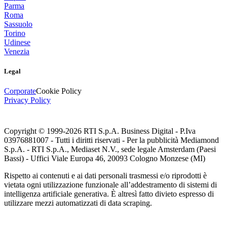
Parma
Roma
Sassuolo
Torino
Udinese
Venezia
Legal
Corporate
Cookie Policy
Privacy Policy
Copyright © 1999-
2026
RTI S.p.A. Business Digital - P.Iva
03976881007 - Tutti i diritti riservati - Per la pubblicità Mediamond
S.p.A. - RTI S.p.A., Mediaset N.V., sede legale Amsterdam (Paesi
Bassi) - Uffici Viale Europa 46, 20093 Cologno Monzese (MI)
Rispetto ai contenuti e ai dati personali trasmessi e/o riprodotti è
vietata ogni utilizzazione funzionale all’addestramento di sistemi di
intelligenza artificiale generativa. È altresì fatto divieto espresso di
utilizzare mezzi automatizzati di data scraping.