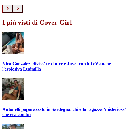
I più visti di Cover Girl
Nico Gonzalez 'diviso' tra Inter e Juve: con lui c'è anche
l'esplosiva Ludmilla
Antonelli paparazzato in Sardegna, chi è la ragazza ‘misteriosa’
che era con lui