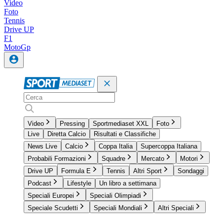
Video
Foto
Tennis
Drive UP
F1
MotoGp
Video
Pressing
Sportmediaset XXL
Foto
Live
Diretta Calcio
Risultati e Classifiche
News Live
Calcio
Coppa Italia
Supercoppa Italiana
Probabili Formazioni
Squadre
Mercato
Motori
Drive UP
Formula E
Tennis
Altri Sport
Sondaggi
Podcast
Lifestyle
Un libro a settimana
Speciali Europei
Speciali Olimpiadi
Speciale Scudetti
Speciali Mondiali
Altri Speciali