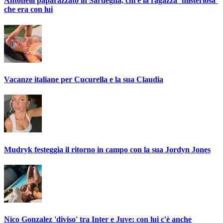
Antonelli paparazzato in Sardegna, chi è la ragazza ‘misteriosa’
che era con lui
Vacanze italiane per Cucurella e la sua Claudia
Mudryk festeggia il ritorno in campo con la sua Jordyn Jones
Nico Gonzalez 'diviso' tra Inter e Juve: con lui c'è anche