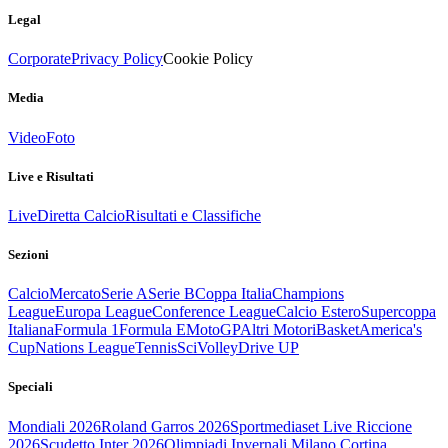
Legal
Corporate
Privacy Policy
Cookie Policy
Media
Video
Foto
Live e Risultati
Live
Diretta Calcio
Risultati e Classifiche
Sezioni
Calcio
Mercato
Serie A
Serie B
Coppa Italia
Champions
League
Europa League
Conference League
Calcio Estero
Supercoppa
Italiana
Formula 1
Formula E
MotoGP
Altri Motori
Basket
America's
Cup
Nations League
Tennis
Sci
Volley
Drive UP
Speciali
Mondiali 2026
Roland Garros 2026
Sportmediaset Live Riccione
2026
Scudetto Inter 2026
Olimpiadi Invernali Milano Cortina