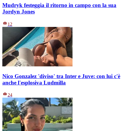
Mudryk festeggia il ritorno in campo con la sua
Jordyn Jones
12
Nico Gonzalez 'diviso' tra Inter e Juve: con lui c'è
anche l'esplosiva Ludmilla
24