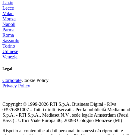
Lazio
Lecce
Milan
Monza
Napoli
Parma
Roma
Sassuolo
Torino
Udinese
Venezia
Legal
Corporate
Cookie Policy
Privacy Policy
Copyright © 1999-
2026
RTI S.p.A. Business Digital - P.Iva
03976881007 - Tutti i diritti riservati - Per la pubblicità Mediamond
S.p.A. - RTI S.p.A., Mediaset N.V., sede legale Amsterdam (Paesi
Bassi) - Uffici Viale Europa 46, 20093 Cologno Monzese (MI)
Rispetto ai contenuti e ai dati personali trasmessi e/o riprodotti è