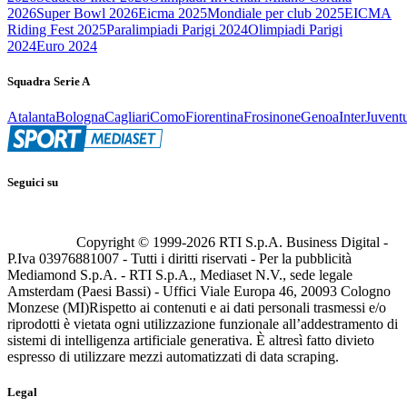
2026
Super Bowl 2026
Eicma 2025
Mondiale per club 2025
EICMA
Riding Fest 2025
Paralimpiadi Parigi 2024
Olimpiadi Parigi
2024
Euro 2024
Squadra Serie A
Atalanta
Bologna
Cagliari
Como
Fiorentina
Frosinone
Genoa
Inter
Juvent
Seguici su
Copyright © 1999-
2026
RTI S.p.A. Business Digital -
P.Iva 03976881007 - Tutti i diritti riservati - Per la pubblicità
Mediamond S.p.A. - RTI S.p.A., Mediaset N.V., sede legale
Amsterdam (Paesi Bassi) - Uffici Viale Europa 46, 20093 Cologno
Monzese (MI)
Rispetto ai contenuti e ai dati personali trasmessi e/o
riprodotti è vietata ogni utilizzazione funzionale all’addestramento di
sistemi di intelligenza artificiale generativa. È altresì fatto divieto
espresso di utilizzare mezzi automatizzati di data scraping.
Legal