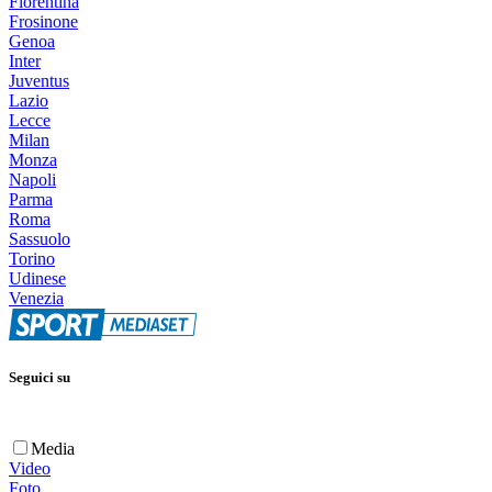
Fiorentina
Frosinone
Genoa
Inter
Juventus
Lazio
Lecce
Milan
Monza
Napoli
Parma
Roma
Sassuolo
Torino
Udinese
Venezia
Seguici su
Media
Video
Foto