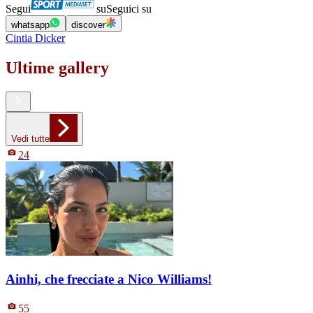
Segui
su
Seguici su
whatsapp
discover
Cintia Dicker
Ultime gallery
Vedi tutte
24
Ainhi, che frecciate a Nico Williams!
55