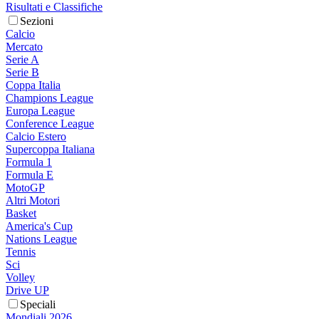
Risultati e Classifiche
Sezioni
Calcio
Mercato
Serie A
Serie B
Coppa Italia
Champions League
Europa League
Conference League
Calcio Estero
Supercoppa Italiana
Formula 1
Formula E
MotoGP
Altri Motori
Basket
America's Cup
Nations League
Tennis
Sci
Volley
Drive UP
Speciali
Mondiali 2026