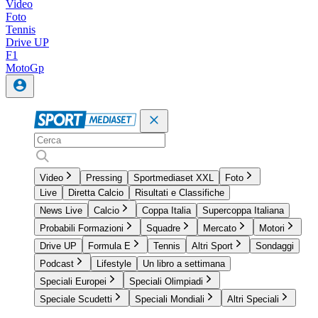
Video
Foto
Tennis
Drive UP
F1
MotoGp
Video
Pressing
Sportmediaset XXL
Foto
Live
Diretta Calcio
Risultati e Classifiche
News Live
Calcio
Coppa Italia
Supercoppa Italiana
Probabili Formazioni
Squadre
Mercato
Motori
Drive UP
Formula E
Tennis
Altri Sport
Sondaggi
Podcast
Lifestyle
Un libro a settimana
Speciali Europei
Speciali Olimpiadi
Speciale Scudetti
Speciali Mondiali
Altri Speciali