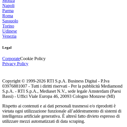
Monza
Napoli
Parma
Roma
Sassuolo
Torino
Udinese
Venezia
Legal
Corporate
Cookie Policy
Privacy Policy
Copyright © 1999-
2026
RTI S.p.A. Business Digital - P.Iva
03976881007 - Tutti i diritti riservati - Per la pubblicità Mediamond
S.p.A. - RTI S.p.A., Mediaset N.V., sede legale Amsterdam (Paesi
Bassi) - Uffici Viale Europa 46, 20093 Cologno Monzese (MI)
Rispetto ai contenuti e ai dati personali trasmessi e/o riprodotti è
vietata ogni utilizzazione funzionale all’addestramento di sistemi di
intelligenza artificiale generativa. È altresì fatto divieto espresso di
utilizzare mezzi automatizzati di data scraping.