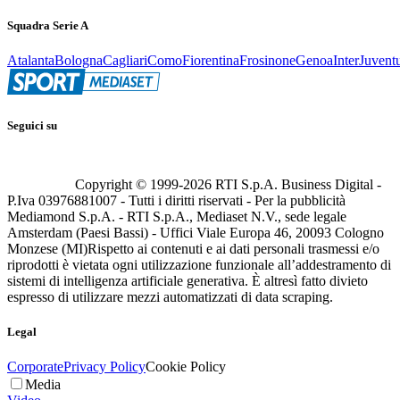
Squadra Serie A
Atalanta
Bologna
Cagliari
Como
Fiorentina
Frosinone
Genoa
Inter
Juvent
Seguici su
Copyright © 1999-
2026
RTI S.p.A. Business Digital -
P.Iva 03976881007 - Tutti i diritti riservati - Per la pubblicità
Mediamond S.p.A. - RTI S.p.A., Mediaset N.V., sede legale
Amsterdam (Paesi Bassi) - Uffici Viale Europa 46, 20093 Cologno
Monzese (MI)
Rispetto ai contenuti e ai dati personali trasmessi e/o
riprodotti è vietata ogni utilizzazione funzionale all’addestramento di
sistemi di intelligenza artificiale generativa. È altresì fatto divieto
espresso di utilizzare mezzi automatizzati di data scraping.
Legal
Corporate
Privacy Policy
Cookie Policy
Media