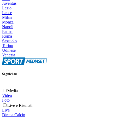
Juventus
Lazio
Lecce
Milan
Monza
Napoli
Parma
Roma
Sassuolo
Torino
Udinese
Venezia
Seguici su
Media
Video
Foto
Live e Risultati
Live
Diretta Calcio