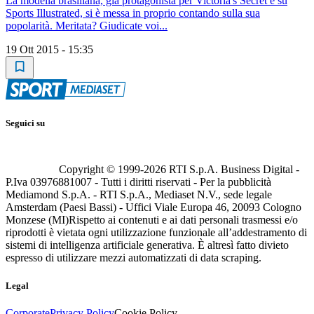
La modella brasiliana, già protagonista per Victoria's Secret e su
Sports Illustrated, si è messa in proprio contando sulla sua
popolarità. Meritata? Giudicate voi...
19 Ott 2015 - 15:35
Seguici su
Copyright © 1999-
2026
RTI S.p.A. Business Digital -
P.Iva 03976881007 - Tutti i diritti riservati - Per la pubblicità
Mediamond S.p.A. - RTI S.p.A., Mediaset N.V., sede legale
Amsterdam (Paesi Bassi) - Uffici Viale Europa 46, 20093 Cologno
Monzese (MI)
Rispetto ai contenuti e ai dati personali trasmessi e/o
riprodotti è vietata ogni utilizzazione funzionale all’addestramento di
sistemi di intelligenza artificiale generativa. È altresì fatto divieto
espresso di utilizzare mezzi automatizzati di data scraping.
Legal
Corporate
Privacy Policy
Cookie Policy