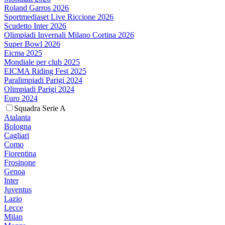
Roland Garros 2026
Sportmediaset Live Riccione 2026
Scudetto Inter 2026
Olimpiadi Invernali Milano Cortina 2026
Super Bowl 2026
Eicma 2025
Mondiale per club 2025
EICMA Riding Fest 2025
Paralimpiadi Parigi 2024
Olimpiadi Parigi 2024
Euro 2024
Squadra Serie A
Atalanta
Bologna
Cagliari
Como
Fiorentina
Frosinone
Genoa
Inter
Juventus
Lazio
Lecce
Milan