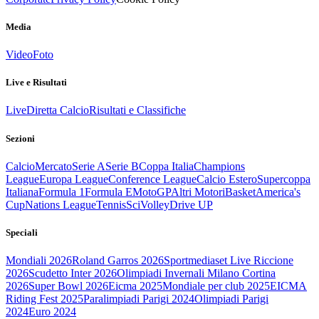
Media
Video
Foto
Live e Risultati
Live
Diretta Calcio
Risultati e Classifiche
Sezioni
Calcio
Mercato
Serie A
Serie B
Coppa Italia
Champions
League
Europa League
Conference League
Calcio Estero
Supercoppa
Italiana
Formula 1
Formula E
MotoGP
Altri Motori
Basket
America's
Cup
Nations League
Tennis
Sci
Volley
Drive UP
Speciali
Mondiali 2026
Roland Garros 2026
Sportmediaset Live Riccione
2026
Scudetto Inter 2026
Olimpiadi Invernali Milano Cortina
2026
Super Bowl 2026
Eicma 2025
Mondiale per club 2025
EICMA
Riding Fest 2025
Paralimpiadi Parigi 2024
Olimpiadi Parigi
2024
Euro 2024