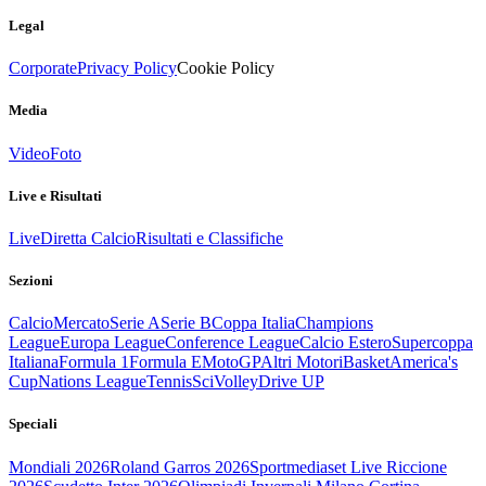
Legal
Corporate
Privacy Policy
Cookie Policy
Media
Video
Foto
Live e Risultati
Live
Diretta Calcio
Risultati e Classifiche
Sezioni
Calcio
Mercato
Serie A
Serie B
Coppa Italia
Champions
League
Europa League
Conference League
Calcio Estero
Supercoppa
Italiana
Formula 1
Formula E
MotoGP
Altri Motori
Basket
America's
Cup
Nations League
Tennis
Sci
Volley
Drive UP
Speciali
Mondiali 2026
Roland Garros 2026
Sportmediaset Live Riccione