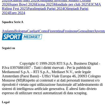
2026
Scudetto Inter 2026
Olimpiadi Invernali Milano Cortina
2026
Super Bowl 2026
Eicma 2025
Mondiale per club 2025
EICMA
Riding Fest 2025
Paralimpiadi Parigi 2024
Olimpiadi Parigi
2024
Euro 2024
Squadra Serie A
Atalanta
Bologna
Cagliari
Como
Fiorentina
Frosinone
Genoa
Inter
Juvent
Seguici su
Copyright © 1999-
2026
RTI S.p.A. Business Digital -
P.Iva 03976881007 - Tutti i diritti riservati - Per la pubblicità
Mediamond S.p.A. - RTI S.p.A., Mediaset N.V., sede legale
Amsterdam (Paesi Bassi) - Uffici Viale Europa 46, 20093 Cologno
Monzese (MI)
Rispetto ai contenuti e ai dati personali trasmessi e/o
riprodotti è vietata ogni utilizzazione funzionale all’addestramento di
sistemi di intelligenza artificiale generativa. È altresì fatto divieto
espresso di utilizzare mezzi automatizzati di data scraping.
Legal