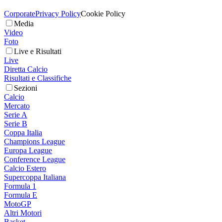
Corporate
Privacy Policy
Cookie Policy
Media
Video
Foto
Live e Risultati
Live
Diretta Calcio
Risultati e Classifiche
Sezioni
Calcio
Mercato
Serie A
Serie B
Coppa Italia
Champions League
Europa League
Conference League
Calcio Estero
Supercoppa Italiana
Formula 1
Formula E
MotoGP
Altri Motori
Basket