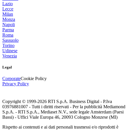
Lazio
Lecce
Milan
Monza
Napoli
Parma
Roma
Sassuolo
Torino
Udinese
Venezia
Legal
Corporate
Cookie Policy
Privacy Policy
Copyright © 1999-
2026
RTI S.p.A. Business Digital - P.Iva
03976881007 - Tutti i diritti riservati - Per la pubblicità Mediamond
S.p.A. - RTI S.p.A., Mediaset N.V., sede legale Amsterdam (Paesi
Bassi) - Uffici Viale Europa 46, 20093 Cologno Monzese (MI)
Rispetto ai contenuti e ai dati personali trasmessi e/o riprodotti è