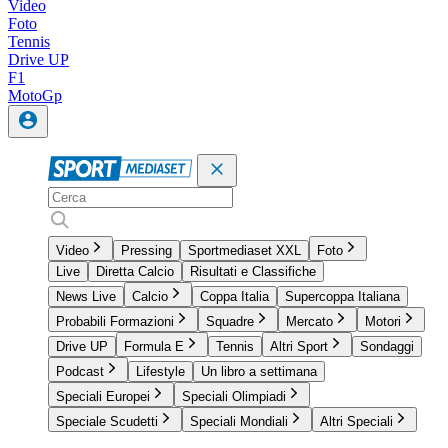
Video
Foto
Tennis
Drive UP
F1
MotoGp
Video
Pressing
Sportmediaset XXL
Foto
Live
Diretta Calcio
Risultati e Classifiche
News Live
Calcio
Coppa Italia
Supercoppa Italiana
Probabili Formazioni
Squadre
Mercato
Motori
Drive UP
Formula E
Tennis
Altri Sport
Sondaggi
Podcast
Lifestyle
Un libro a settimana
Speciali Europei
Speciali Olimpiadi
Speciale Scudetti
Speciali Mondiali
Altri Speciali