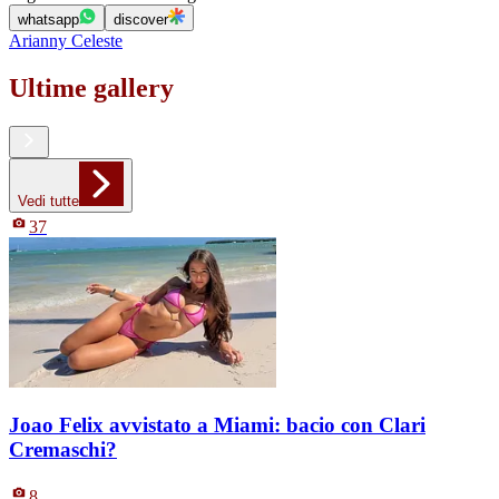
whatsapp
discover
Arianny Celeste
Ultime gallery
Vedi tutte
37
Joao Felix avvistato a Miami: bacio con Clari
Cremaschi?
8