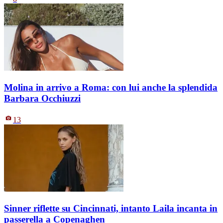
Molina in arrivo a Roma: con lui anche la splendida
Barbara Occhiuzzi
13
Sinner riflette su Cincinnati, intanto Laila incanta in
passerella a Copenaghen