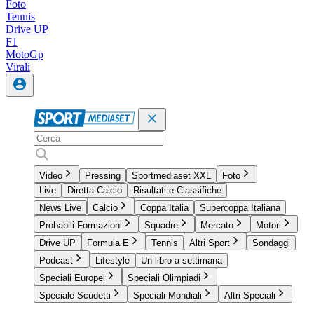
Foto
Tennis
Drive UP
F1
MotoGp
Virali
Video
Pressing
Sportmediaset XXL
Foto
Live
Diretta Calcio
Risultati e Classifiche
News Live
Calcio
Coppa Italia
Supercoppa Italiana
Probabili Formazioni
Squadre
Mercato
Motori
Drive UP
Formula E
Tennis
Altri Sport
Sondaggi
Podcast
Lifestyle
Un libro a settimana
Speciali Europei
Speciali Olimpiadi
Speciale Scudetti
Speciali Mondiali
Altri Speciali