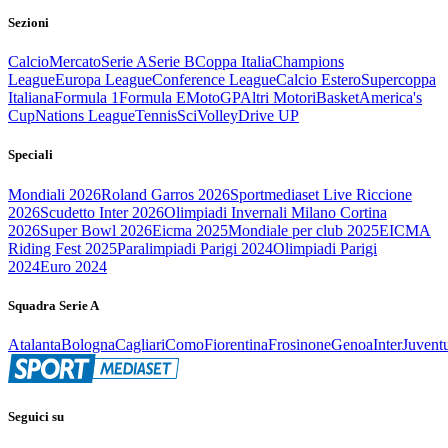
Sezioni
Calcio
Mercato
Serie A
Serie B
Coppa Italia
Champions
League
Europa League
Conference League
Calcio Estero
Supercoppa
Italiana
Formula 1
Formula E
MotoGP
Altri Motori
Basket
America's
Cup
Nations League
Tennis
Sci
Volley
Drive UP
Speciali
Mondiali 2026
Roland Garros 2026
Sportmediaset Live Riccione
2026
Scudetto Inter 2026
Olimpiadi Invernali Milano Cortina
2026
Super Bowl 2026
Eicma 2025
Mondiale per club 2025
EICMA
Riding Fest 2025
Paralimpiadi Parigi 2024
Olimpiadi Parigi
2024
Euro 2024
Squadra Serie A
Atalanta
Bologna
Cagliari
Como
Fiorentina
Frosinone
Genoa
Inter
Juvent
Seguici su