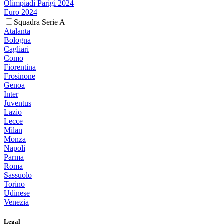
Olimpiadi Parigi 2024
Euro 2024
Squadra Serie A
Atalanta
Bologna
Cagliari
Como
Fiorentina
Frosinone
Genoa
Inter
Juventus
Lazio
Lecce
Milan
Monza
Napoli
Parma
Roma
Sassuolo
Torino
Udinese
Venezia
Legal