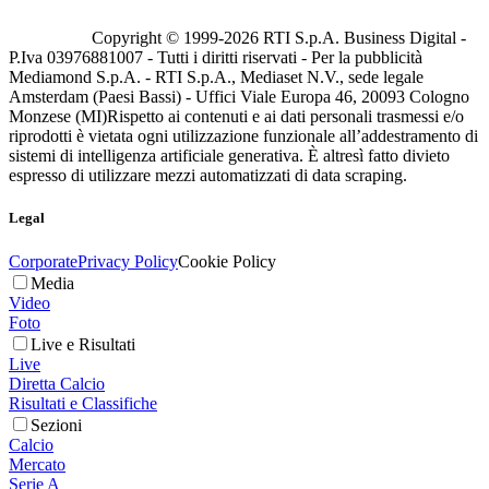
Copyright © 1999-
2026
RTI S.p.A. Business Digital -
P.Iva 03976881007 - Tutti i diritti riservati - Per la pubblicità
Mediamond S.p.A. - RTI S.p.A., Mediaset N.V., sede legale
Amsterdam (Paesi Bassi) - Uffici Viale Europa 46, 20093 Cologno
Monzese (MI)
Rispetto ai contenuti e ai dati personali trasmessi e/o
riprodotti è vietata ogni utilizzazione funzionale all’addestramento di
sistemi di intelligenza artificiale generativa. È altresì fatto divieto
espresso di utilizzare mezzi automatizzati di data scraping.
Legal
Corporate
Privacy Policy
Cookie Policy
Media
Video
Foto
Live e Risultati
Live
Diretta Calcio
Risultati e Classifiche
Sezioni
Calcio
Mercato
Serie A