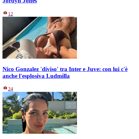
Jordyn Jones
12
Nico Gonzalez 'diviso' tra Inter e Juve: con lui c'è
anche l'esplosiva Ludmilla
24