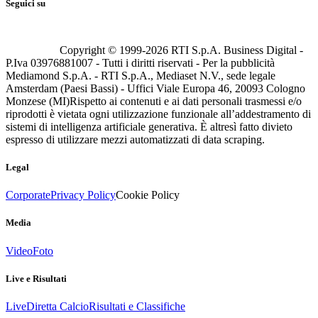
Seguici su
Copyright © 1999-
2026
RTI S.p.A. Business Digital -
P.Iva 03976881007 - Tutti i diritti riservati - Per la pubblicità
Mediamond S.p.A. - RTI S.p.A., Mediaset N.V., sede legale
Amsterdam (Paesi Bassi) - Uffici Viale Europa 46, 20093 Cologno
Monzese (MI)
Rispetto ai contenuti e ai dati personali trasmessi e/o
riprodotti è vietata ogni utilizzazione funzionale all’addestramento di
sistemi di intelligenza artificiale generativa. È altresì fatto divieto
espresso di utilizzare mezzi automatizzati di data scraping.
Legal
Corporate
Privacy Policy
Cookie Policy
Media
Video
Foto
Live e Risultati
Live
Diretta Calcio
Risultati e Classifiche