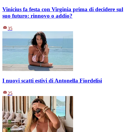
Vinicius fa festa con Virginia prima di decidere sul
suo futuro: rinnovo o addio?
35
I nuovi scatti estivi di Antonella Fiordelisi
25