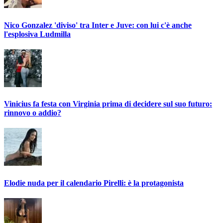
Nico Gonzalez 'diviso' tra Inter e Juve: con lui c'è anche
l'esplosiva Ludmilla
Vinicius fa festa con Virginia prima di decidere sul suo futuro:
rinnovo o addio?
Elodie nuda per il calendario Pirelli: è la protagonista