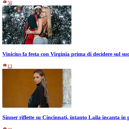
50
Vinicius fa festa con Virginia prima di decidere sul s
13
Sinner riflette su Cincinnati, intanto Laila incanta i