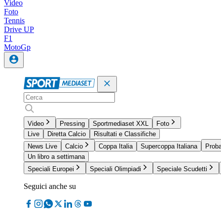
Video
Foto
Tennis
Drive UP
F1
MotoGp
Video
Pressing
Sportmediaset XXL
Foto
Live
Diretta Calcio
Risultati e Classifiche
News Live
Calcio
Coppa Italia
Supercoppa Italiana
Proba
Un libro a settimana
Speciali Europei
Speciali Olimpiadi
Speciale Scudetti
Seguici anche su