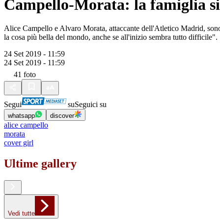
Campello-Morata: la famiglia si
Alice Campello e Alvaro Morata, attaccante dell'Atletico Madrid, sono
la cosa più bella del mondo, anche se all'inizio sembra tutto difficile".
24 Set 2019 - 11:59
24 Set 2019 - 11:59
41
foto
Segui
su
Seguici su
whatsapp
discover
alice campello
morata
cover girl
Ultime gallery
Vedi tutte