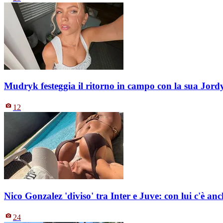
Mudryk festeggia il ritorno in campo con la sua Jord
12
Nico Gonzalez 'diviso' tra Inter e Juve: con lui c'è an
24