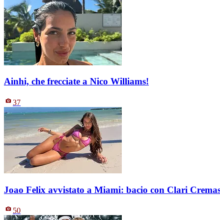
Ainhi, che frecciate a Nico Williams!
37
Joao Felix avvistato a Miami: bacio con Clari Crema
50