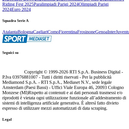
Riding Fest 2025
Paralimpiadi Parigi 2024
Olimpiadi Parigi
2024
Euro 2024
Squadra Serie A
Atalanta
Bologna
Cagliari
Como
Fiorentina
Frosinone
Genoa
Inter
Juvent
Seguici su
Copyright © 1999-
2026
RTI S.p.A. Business Digital -
P.Iva 03976881007 - Tutti i diritti riservati - Per la pubblicità
Mediamond S.p.A. - RTI S.p.A., Mediaset N.V., sede legale
Amsterdam (Paesi Bassi) - Uffici Viale Europa 46, 20093 Cologno
Monzese (MI)
Rispetto ai contenuti e ai dati personali trasmessi e/o
riprodotti è vietata ogni utilizzazione funzionale all’addestramento di
sistemi di intelligenza artificiale generativa. È altresì fatto divieto
espresso di utilizzare mezzi automatizzati di data scraping.
Legal