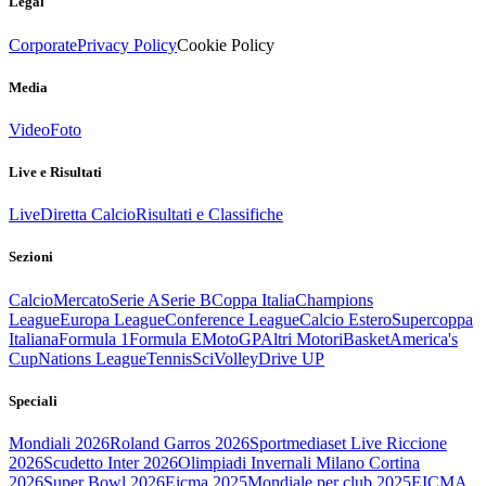
Legal
Corporate
Privacy Policy
Cookie Policy
Media
Video
Foto
Live e Risultati
Live
Diretta Calcio
Risultati e Classifiche
Sezioni
Calcio
Mercato
Serie A
Serie B
Coppa Italia
Champions
League
Europa League
Conference League
Calcio Estero
Supercoppa
Italiana
Formula 1
Formula E
MotoGP
Altri Motori
Basket
America's
Cup
Nations League
Tennis
Sci
Volley
Drive UP
Speciali
Mondiali 2026
Roland Garros 2026
Sportmediaset Live Riccione
2026
Scudetto Inter 2026
Olimpiadi Invernali Milano Cortina
2026
Super Bowl 2026
Eicma 2025
Mondiale per club 2025
EICMA