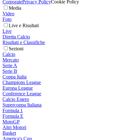
Corporate
Privacy Policy
Cookie Policy
Media
Video
Foto
Live e Risultati
Live
Diretta Calcio
Risultati e Classifiche
Sezioni
Calcio
Mercato
Serie A
Serie B
Coppa Italia
Champions League
Europa League
Conference League
Calcio Estero
Supercoppa Italiana
Formula 1
Formula E
MotoGP
Altri Motori
Basket
America's Cup