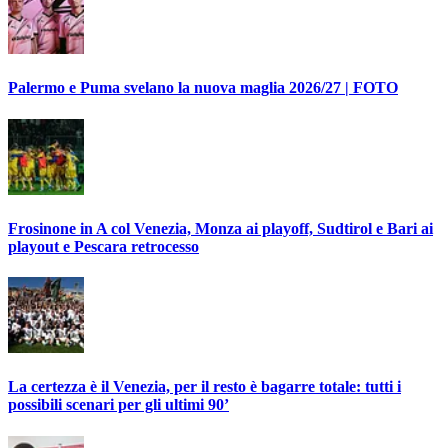
Palermo e Puma svelano la nuova maglia 2026/27 | FOTO
Frosinone in A col Venezia, Monza ai playoff, Sudtirol e Bari ai
playout e Pescara retrocesso
La certezza è il Venezia, per il resto è bagarre totale: tutti i
possibili scenari per gli ultimi 90’