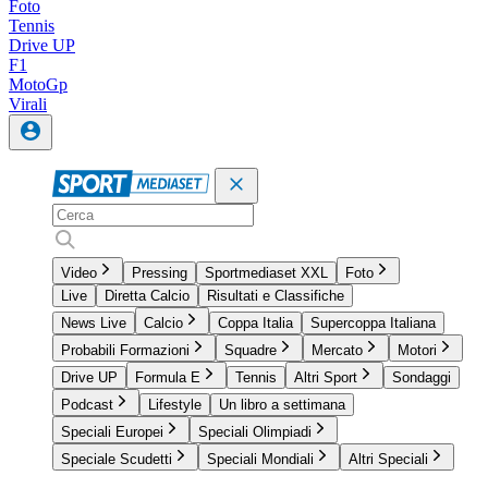
Foto
Tennis
Drive UP
F1
MotoGp
Virali
Video
Pressing
Sportmediaset XXL
Foto
Live
Diretta Calcio
Risultati e Classifiche
News Live
Calcio
Coppa Italia
Supercoppa Italiana
Probabili Formazioni
Squadre
Mercato
Motori
Drive UP
Formula E
Tennis
Altri Sport
Sondaggi
Podcast
Lifestyle
Un libro a settimana
Speciali Europei
Speciali Olimpiadi
Speciale Scudetti
Speciali Mondiali
Altri Speciali