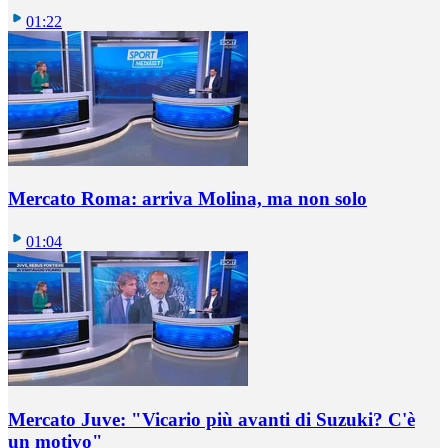
01:22
Mercato Roma: arriva Molina, ma non solo
01:04
Mercato Juve: "Vicario più avanti di Suzuki? C'è
un motivo"