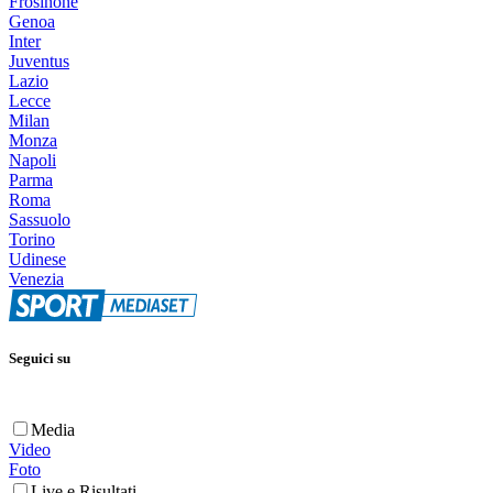
Frosinone
Genoa
Inter
Juventus
Lazio
Lecce
Milan
Monza
Napoli
Parma
Roma
Sassuolo
Torino
Udinese
Venezia
Seguici su
Media
Video
Foto
Live e Risultati