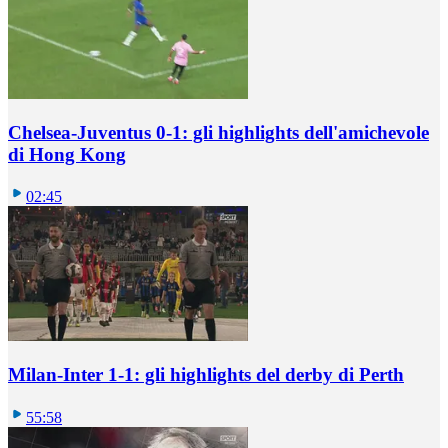
Chelsea-Juventus 0-1: gli highlights dell'amichevole
di Hong Kong
02:45
Milan-Inter 1-1: gli highlights del derby di Perth
55:58