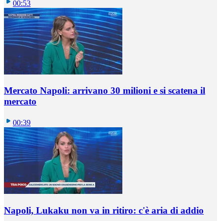
00:53
Mercato Napoli: arrivano 30 milioni e si scatena il
mercato
00:39
Napoli, Lukaku non va in ritiro: c'è aria di addio