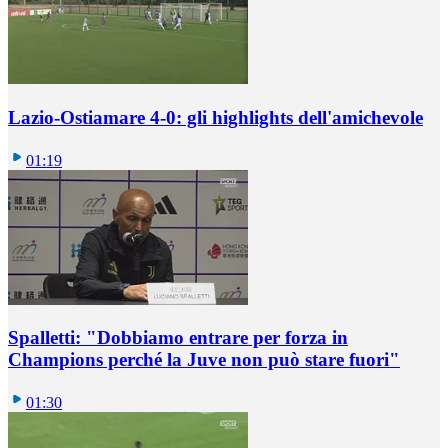
Lazio-Ostiamare 4-0: gli highlights dell'amichevole
01:19
Spalletti: "Dobbiamo entrare per forza in
Champions perché la Juve non può stare fuori"
01:30