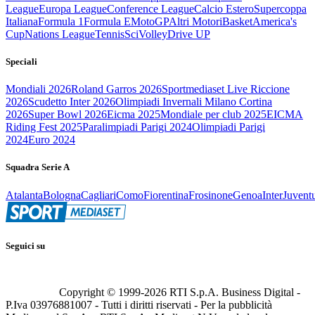
League
Europa League
Conference League
Calcio Estero
Supercoppa
Italiana
Formula 1
Formula E
MotoGP
Altri Motori
Basket
America's
Cup
Nations League
Tennis
Sci
Volley
Drive UP
Speciali
Mondiali 2026
Roland Garros 2026
Sportmediaset Live Riccione
2026
Scudetto Inter 2026
Olimpiadi Invernali Milano Cortina
2026
Super Bowl 2026
Eicma 2025
Mondiale per club 2025
EICMA
Riding Fest 2025
Paralimpiadi Parigi 2024
Olimpiadi Parigi
2024
Euro 2024
Squadra Serie A
Atalanta
Bologna
Cagliari
Como
Fiorentina
Frosinone
Genoa
Inter
Juvent
Seguici su
Copyright © 1999-
2026
RTI S.p.A. Business Digital -
P.Iva 03976881007 - Tutti i diritti riservati - Per la pubblicità