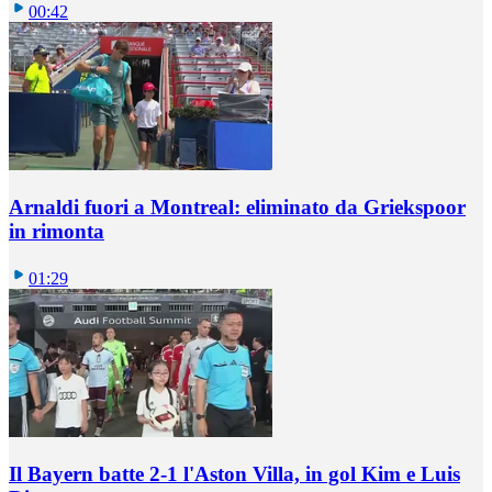
00:42
Arnaldi fuori a Montreal: eliminato da Griekspoor
in rimonta
01:29
Il Bayern batte 2-1 l'Aston Villa, in gol Kim e Luis