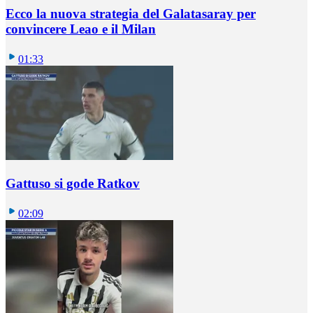
Ecco la nuova strategia del Galatasaray per
convincere Leao e il Milan
01:33
Gattuso si gode Ratkov
02:09