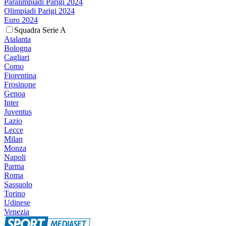
Paralimpiadi Parigi 2024
Olimpiadi Parigi 2024
Euro 2024
Squadra Serie A
Atalanta
Bologna
Cagliari
Como
Fiorentina
Frosinone
Genoa
Inter
Juventus
Lazio
Lecce
Milan
Monza
Napoli
Parma
Roma
Sassuolo
Torino
Udinese
Venezia