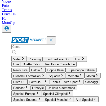
Video
Foto
Tennis
Drive UP
F1
MotoGp
Video
Pressing
Sportmediaset XXL
Foto
Live
Diretta Calcio
Risultati e Classifiche
News Live
Calcio
Coppa Italia
Supercoppa Italiana
Probabili Formazioni
Squadre
Mercato
Motori
Drive UP
Formula E
Tennis
Altri Sport
Sondaggi
Podcast
Lifestyle
Un libro a settimana
Speciali Europei
Speciali Olimpiadi
Speciale Scudetti
Speciali Mondiali
Altri Speciali