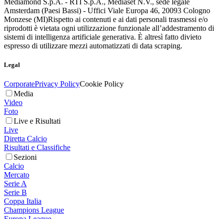
Mediamond S.p.A. - RTI S.p.A., Mediaset N.V., sede legale
Amsterdam (Paesi Bassi) - Uffici Viale Europa 46, 20093 Cologno
Monzese (MI)
Rispetto ai contenuti e ai dati personali trasmessi e/o
riprodotti è vietata ogni utilizzazione funzionale all’addestramento di
sistemi di intelligenza artificiale generativa. È altresì fatto divieto
espresso di utilizzare mezzi automatizzati di data scraping.
Legal
Corporate
Privacy Policy
Cookie Policy
Media
Video
Foto
Live e Risultati
Live
Diretta Calcio
Risultati e Classifiche
Sezioni
Calcio
Mercato
Serie A
Serie B
Coppa Italia
Champions League
Europa League