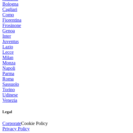
Bologna
Cagliari
Como
Fiorentina
Frosinone
Genoa
Inter
Juventus
Lazio
Lecce
Milan
Monza
Napoli
Parma
Roma
Sassuolo
Torino
Udinese
Venezia
Legal
Corporate
Cookie Policy
Privacy Policy