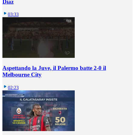
Diaz
03:33
Aspettando la Juve, il Palermo batte 2-0 il
Melbourne City
02:23