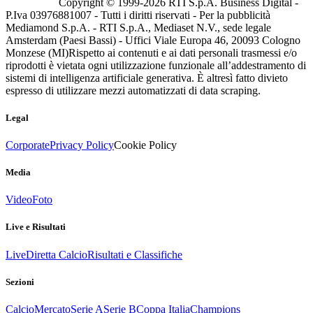
Copyright © 1999-
2026
RTI S.p.A. Business Digital -
P.Iva 03976881007 - Tutti i diritti riservati - Per la pubblicità
Mediamond S.p.A. - RTI S.p.A., Mediaset N.V., sede legale
Amsterdam (Paesi Bassi) - Uffici Viale Europa 46, 20093 Cologno
Monzese (MI)
Rispetto ai contenuti e ai dati personali trasmessi e/o
riprodotti è vietata ogni utilizzazione funzionale all’addestramento di
sistemi di intelligenza artificiale generativa. È altresì fatto divieto
espresso di utilizzare mezzi automatizzati di data scraping.
Legal
Corporate
Privacy Policy
Cookie Policy
Media
Video
Foto
Live e Risultati
Live
Diretta Calcio
Risultati e Classifiche
Sezioni
Calcio
Mercato
Serie A
Serie B
Coppa Italia
Champions