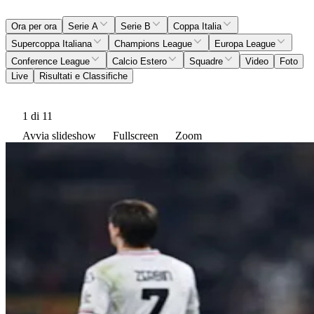
Ora per ora
Serie A
Serie B
Coppa Italia
Supercoppa Italiana
Champions League
Europa League
Conference League
Calcio Estero
Squadre
Video
Foto
Live
Risultati e Classifiche
1
di 11
Avvia slideshow
Fullscreen
Zoom