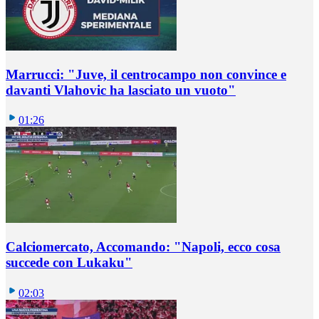
Marrucci: "Juve, il centrocampo non convince e
davanti Vlahovic ha lasciato un vuoto"
01:26
Calciomercato, Accomando: "Napoli, ecco cosa
succede con Lukaku"
02:03