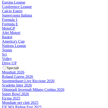
Europa League
Conference League
Calcio Estero
Supercoppa Italiana
Formula 1
Formula E
MotoGP
Altri Motori
Basket
America's Cup
Nations League
Tennis
Sci
Volley
Drive UP
Speciali
Mondiali 2026
Roland Garros 2026
Sportmediaset Live Riccione 2026
Scudetto Inter 2026
Olimpiadi Invernali Milano Cortina 2026
Super Bowl 2026
Eicma 2025
Mondiale per club 2025
EICMA Riding Fest 2025