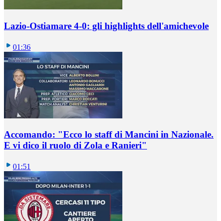
Lazio-Ostiamare 4-0: gli highlights dell'amichevole
01:36
Accomando: "Ecco lo staff di Mancini in Nazionale.
E vi dico il ruolo di Zola e Ranieri"
01:51