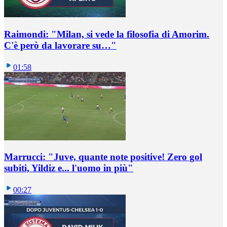
Raimondi: "Milan, si vede la filosofia di Amorim.
C'è però da lavorare su…"
01:58
Marrucci: "Juve, quante note positive! Zero gol
subiti, Yildiz e... l'uomo in più"
00:27