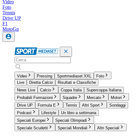
Video
Foto
Tennis
Drive UP
F1
MotoGp
Video
Pressing
Sportmediaset XXL
Foto
Live
Diretta Calcio
Risultati e Classifiche
News Live
Calcio
Coppa Italia
Supercoppa Italiana
Probabili Formazioni
Squadre
Mercato
Motori
Drive UP
Formula E
Tennis
Altri Sport
Sondaggi
Podcast
Lifestyle
Un libro a settimana
Speciali Europei
Speciali Olimpiadi
Speciale Scudetti
Speciali Mondiali
Altri Speciali