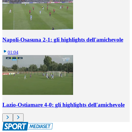
Napoli-Osasuna 2-1: gli highlights dell'amichevole
01:04
Lazio-Ostiamare 4-0: gli highlights dell'amichevole