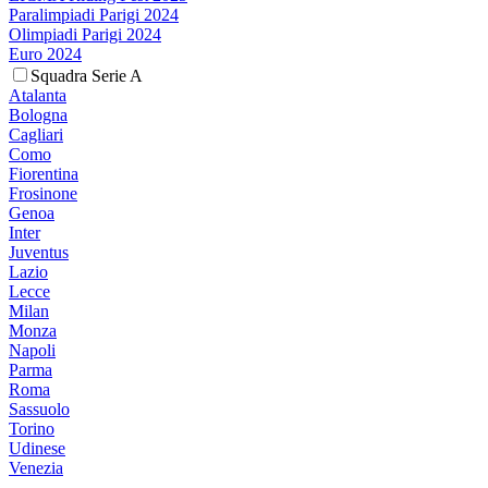
Paralimpiadi Parigi 2024
Olimpiadi Parigi 2024
Euro 2024
Squadra Serie A
Atalanta
Bologna
Cagliari
Como
Fiorentina
Frosinone
Genoa
Inter
Juventus
Lazio
Lecce
Milan
Monza
Napoli
Parma
Roma
Sassuolo
Torino
Udinese
Venezia