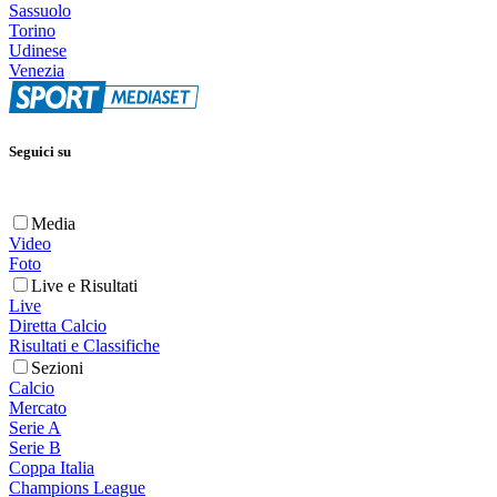
Sassuolo
Torino
Udinese
Venezia
Seguici su
Media
Video
Foto
Live e Risultati
Live
Diretta Calcio
Risultati e Classifiche
Sezioni
Calcio
Mercato
Serie A
Serie B
Coppa Italia
Champions League