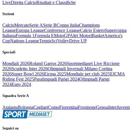
Live
Diretta Calcio
Risultati e Classifiche
Sezioni
Calcio
Mercato
Serie A
Serie B
Coppa Italia
Champions
League
Europa League
Conference League
Calcio Estero
Supercoppa
Italiana
Formula 1
Formula E
MotoGP
Altri Motori
Basket
America's
Cup
Nations League
Tennis
Sci
Volley
Drive UP
Speciali
Mondiali 2026
Roland Garros 2026
Sportmediaset Live Riccione
2026
Scudetto Inter 2026
Olimpiadi Invernali Milano Cortina
2026
Super Bowl 2026
Eicma 2025
Mondiale per club 2025
EICMA
Riding Fest 2025
Paralimpiadi Parigi 2024
Olimpiadi Parigi
2024
Euro 2024
Squadra Serie A
Atalanta
Bologna
Cagliari
Como
Fiorentina
Frosinone
Genoa
Inter
Juvent
Seguici su