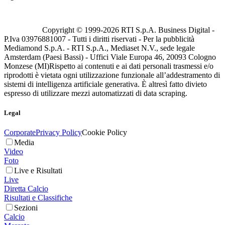
Copyright © 1999-
2026
RTI S.p.A. Business Digital -
P.Iva 03976881007 - Tutti i diritti riservati - Per la pubblicità
Mediamond S.p.A. - RTI S.p.A., Mediaset N.V., sede legale
Amsterdam (Paesi Bassi) - Uffici Viale Europa 46, 20093 Cologno
Monzese (MI)
Rispetto ai contenuti e ai dati personali trasmessi e/o
riprodotti è vietata ogni utilizzazione funzionale all’addestramento di
sistemi di intelligenza artificiale generativa. È altresì fatto divieto
espresso di utilizzare mezzi automatizzati di data scraping.
Legal
Corporate
Privacy Policy
Cookie Policy
Media
Video
Foto
Live e Risultati
Live
Diretta Calcio
Risultati e Classifiche
Sezioni
Calcio