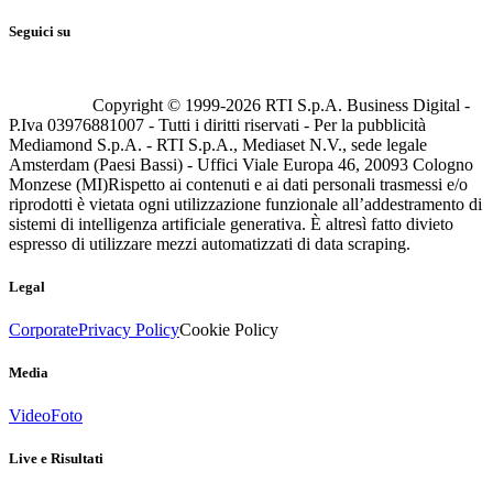
Seguici su
Copyright © 1999-
2026
RTI S.p.A. Business Digital -
P.Iva 03976881007 - Tutti i diritti riservati - Per la pubblicità
Mediamond S.p.A. - RTI S.p.A., Mediaset N.V., sede legale
Amsterdam (Paesi Bassi) - Uffici Viale Europa 46, 20093 Cologno
Monzese (MI)
Rispetto ai contenuti e ai dati personali trasmessi e/o
riprodotti è vietata ogni utilizzazione funzionale all’addestramento di
sistemi di intelligenza artificiale generativa. È altresì fatto divieto
espresso di utilizzare mezzi automatizzati di data scraping.
Legal
Corporate
Privacy Policy
Cookie Policy
Media
Video
Foto
Live e Risultati