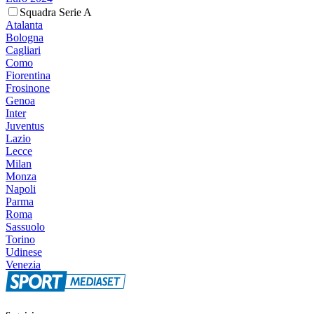
Squadra Serie A
Atalanta
Bologna
Cagliari
Como
Fiorentina
Frosinone
Genoa
Inter
Juventus
Lazio
Lecce
Milan
Monza
Napoli
Parma
Roma
Sassuolo
Torino
Udinese
Venezia