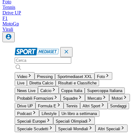
Foto
Tennis
Drive UP
F1
MotoGp
Virali
Video
Pressing
Sportmediaset XXL
Foto
Live
Diretta Calcio
Risultati e Classifiche
News Live
Calcio
Coppa Italia
Supercoppa Italiana
Probabili Formazioni
Squadre
Mercato
Motori
Drive UP
Formula E
Tennis
Altri Sport
Sondaggi
Podcast
Lifestyle
Un libro a settimana
Speciali Europei
Speciali Olimpiadi
Speciale Scudetti
Speciali Mondiali
Altri Speciali