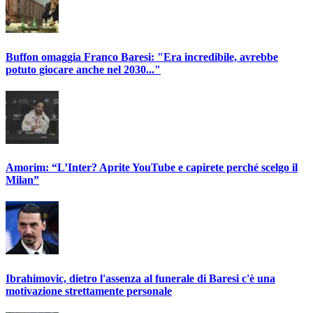
Buffon omaggia Franco Baresi: "Era incredibile, avrebbe
potuto giocare anche nel 2030..."
Amorim: “L’Inter? Aprite YouTube e capirete perché scelgo il
Milan”
Ibrahimovic, dietro l'assenza al funerale di Baresi c'è una
motivazione strettamente personale