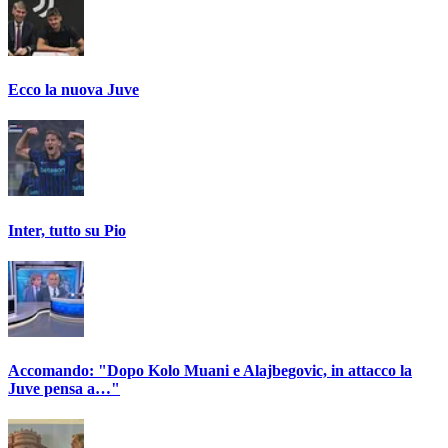
Ecco la nuova Juve
Inter, tutto su Pio
Accomando: "Dopo Kolo Muani e Alajbegovic, in attacco la
Juve pensa a…"