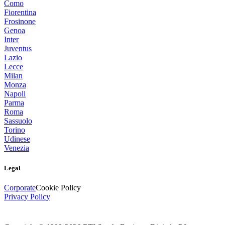
Como
Fiorentina
Frosinone
Genoa
Inter
Juventus
Lazio
Lecce
Milan
Monza
Napoli
Parma
Roma
Sassuolo
Torino
Udinese
Venezia
Legal
Corporate
Cookie Policy
Privacy Policy