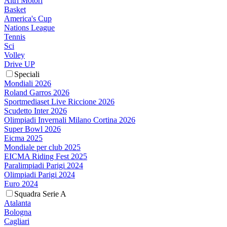
Altri Motori
Basket
America's Cup
Nations League
Tennis
Sci
Volley
Drive UP
Speciali
Mondiali 2026
Roland Garros 2026
Sportmediaset Live Riccione 2026
Scudetto Inter 2026
Olimpiadi Invernali Milano Cortina 2026
Super Bowl 2026
Eicma 2025
Mondiale per club 2025
EICMA Riding Fest 2025
Paralimpiadi Parigi 2024
Olimpiadi Parigi 2024
Euro 2024
Squadra Serie A
Atalanta
Bologna
Cagliari