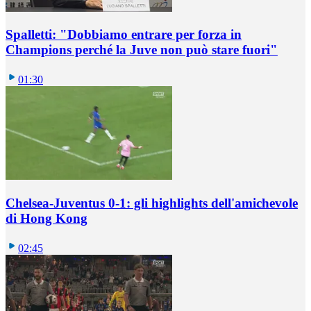
Spalletti: "Dobbiamo entrare per forza in
Champions perché la Juve non può stare fuori"
01:30
Chelsea-Juventus 0-1: gli highlights dell'amichevole
di Hong Kong
02:45