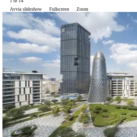
1
di 14
Avvia slideshow
Fullscreen
Zoom