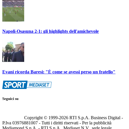
Napoli-Osasuna 2-1: gli highlights dell'amichevole
Evani ricorda Baresi: "È come se avessi perso un fratello"
Seguici su
Copyright © 1999-
2026
RTI S.p.A. Business Digital -
P.Iva 03976881007 - Tutti i diritti riservati - Per la pubblicità
Mediamond S.p.A. - RTI S.p.A., Mediaset N.V., sede legale