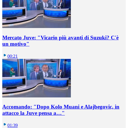
Mercato Juve: "Vicario più avanti di Suzuki? C'è
un motivo"
00:21
Accomando: "Dopo Kolo Muani e Alajbegovic, in
attacco la Juve pensa a…"
01:39