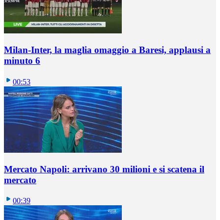
Milan-Inter, la maglia omaggio a Baresi, applausi a
minuto 6
00:53
Mercato Napoli: arrivano 30 milioni e si scatena il
mercato
00:39