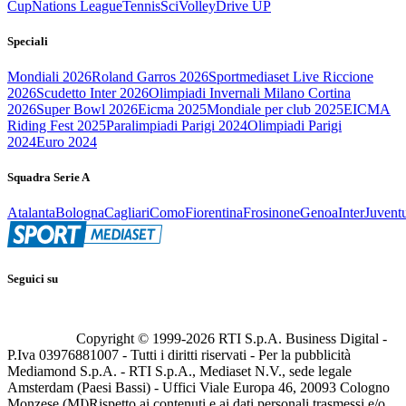
Cup
Nations League
Tennis
Sci
Volley
Drive UP
Speciali
Mondiali 2026
Roland Garros 2026
Sportmediaset Live Riccione
2026
Scudetto Inter 2026
Olimpiadi Invernali Milano Cortina
2026
Super Bowl 2026
Eicma 2025
Mondiale per club 2025
EICMA
Riding Fest 2025
Paralimpiadi Parigi 2024
Olimpiadi Parigi
2024
Euro 2024
Squadra Serie A
Atalanta
Bologna
Cagliari
Como
Fiorentina
Frosinone
Genoa
Inter
Juvent
Seguici su
Copyright © 1999-
2026
RTI S.p.A. Business Digital -
P.Iva 03976881007 - Tutti i diritti riservati - Per la pubblicità
Mediamond S.p.A. - RTI S.p.A., Mediaset N.V., sede legale
Amsterdam (Paesi Bassi) - Uffici Viale Europa 46, 20093 Cologno
Monzese (MI)
Rispetto ai contenuti e ai dati personali trasmessi e/o