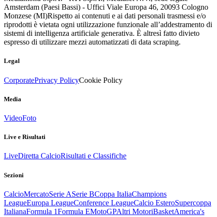
Amsterdam (Paesi Bassi) - Uffici Viale Europa 46, 20093 Cologno
Monzese (MI)
Rispetto ai contenuti e ai dati personali trasmessi e/o
riprodotti è vietata ogni utilizzazione funzionale all’addestramento di
sistemi di intelligenza artificiale generativa. È altresì fatto divieto
espresso di utilizzare mezzi automatizzati di data scraping.
Legal
Corporate
Privacy Policy
Cookie Policy
Media
Video
Foto
Live e Risultati
Live
Diretta Calcio
Risultati e Classifiche
Sezioni
Calcio
Mercato
Serie A
Serie B
Coppa Italia
Champions
League
Europa League
Conference League
Calcio Estero
Supercoppa
Italiana
Formula 1
Formula E
MotoGP
Altri Motori
Basket
America's