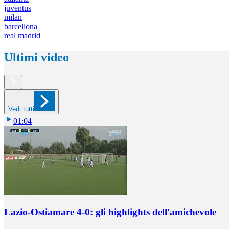
juventus
milan
barcellona
real madrid
Ultimi video
Vedi tutti
01:04
Lazio-Ostiamare 4-0: gli highlights dell'amichevole