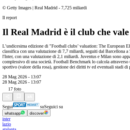
© Getty Images
|
Real Madrid - 7,725 miliardi
Il report
Il Real Madrid è il club che vale 
L’undicesima edizione di "Football clubs’ valuation: The European Elit
classifica con una valutazione di 7,7 miliardi, seguiti dal Barcellona a 
l'Inter, con una valutazione di 2,1 miliardi. Juventus e Milan sono appa
complessivo di una società. Football Benchmark lo calcola attraverso un 
sportivo (valore della rosa), gestione dei diritti tv ed eventuali stadi 
28 Mag 2026 - 13:07
28 Mag 2026 - 13:07
17
foto
Segui
su
Seguici su
whatsapp
discover
inter
lazio
atalanta