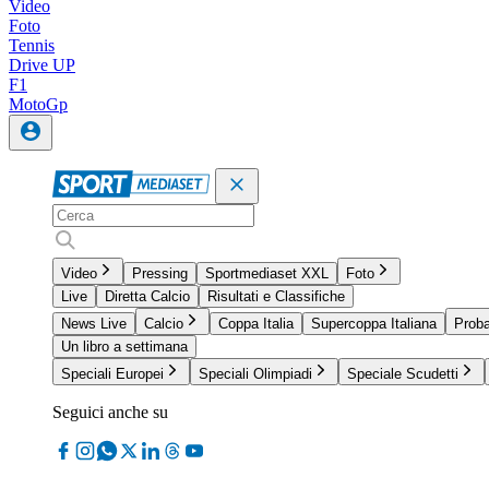
Video
Foto
Tennis
Drive UP
F1
MotoGp
Video
Pressing
Sportmediaset XXL
Foto
Live
Diretta Calcio
Risultati e Classifiche
News Live
Calcio
Coppa Italia
Supercoppa Italiana
Proba
Un libro a settimana
Speciali Europei
Speciali Olimpiadi
Speciale Scudetti
Seguici anche su