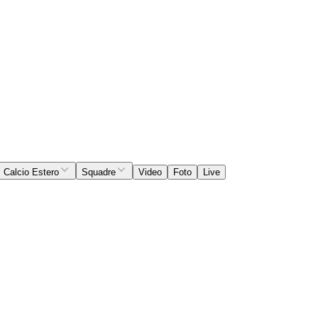
Calcio Estero
Squadre
Video
Foto
Live