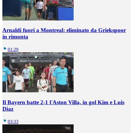
Arnaldi fuori a Montreal: eliminato da Griekspoor
in rimonta
01:29
Il Bayern batte 2-1 l'Aston Villa, in gol Kim e Luis
Diaz
03:33