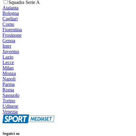
Squadra Serie A
Atalanta
Bologna
Cagliari
Como
Fiorentina
Frosinone
Genoa
Inter
Juventus
Lazio
Lecce
Milan
Monza
Napoli
Parma
Roma
Sassuolo
Torino
Udinese
Venezia
Seguici su