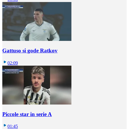
Gattuso si gode Ratkov
02:09
Piccole star in serie A
01:45