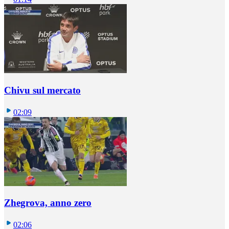
Chivu sul mercato
02:09
Zhegrova, anno zero
02:06