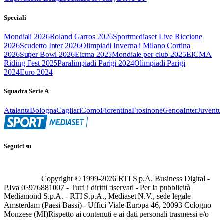
Speciali
Mondiali 2026
Roland Garros 2026
Sportmediaset Live Riccione
2026
Scudetto Inter 2026
Olimpiadi Invernali Milano Cortina
2026
Super Bowl 2026
Eicma 2025
Mondiale per club 2025
EICMA
Riding Fest 2025
Paralimpiadi Parigi 2024
Olimpiadi Parigi
2024
Euro 2024
Squadra Serie A
Atalanta
Bologna
Cagliari
Como
Fiorentina
Frosinone
Genoa
Inter
Juvent
Seguici su
Copyright © 1999-
2026
RTI S.p.A. Business Digital -
P.Iva 03976881007 - Tutti i diritti riservati - Per la pubblicità
Mediamond S.p.A. - RTI S.p.A., Mediaset N.V., sede legale
Amsterdam (Paesi Bassi) - Uffici Viale Europa 46, 20093 Cologno
Monzese (MI)
Rispetto ai contenuti e ai dati personali trasmessi e/o