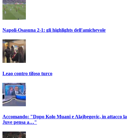
Napoli-Osasuna 2-1: gli highlights dell'amichevole
Leao contro tifoso turco
Accomando: "Dopo Kolo Muani e Alajbegovic, in attacco la
Juve pensa a…"