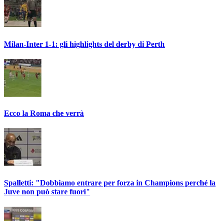
Milan-Inter 1-1: gli highlights del derby di Perth
Ecco la Roma che verrà
Spalletti: "Dobbiamo entrare per forza in Champions perché la
Juve non può stare fuori"