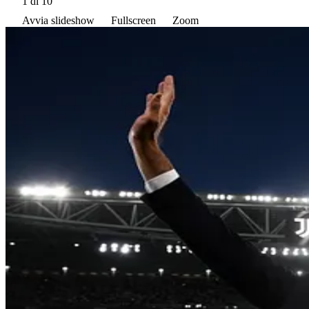
1
di 10
Avvia slideshow
Fullscreen
Zoom