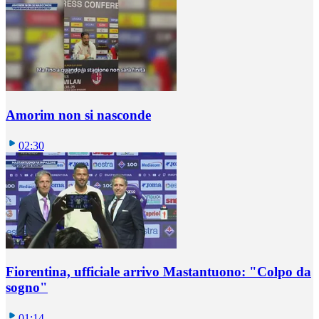
Amorim non si nasconde
02:30
Fiorentina, ufficiale arrivo Mastantuono: "Colpo da
sogno"
01:14