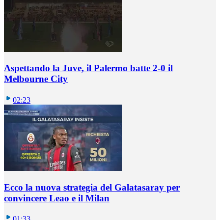
Aspettando la Juve, il Palermo batte 2-0 il
Melbourne City
02:23
Ecco la nuova strategia del Galatasaray per
convincere Leao e il Milan
01:33