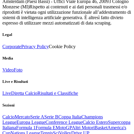
Amsterdam (Paesi Bassi) - Uffici Viale Europa 46, 20093 Cologno
Monzese (MI)
Rispetto ai contenuti e ai dati personali trasmessi e/o
riprodotti è vietata ogni utilizzazione funzionale all’addestramento di
sistemi di intelligenza artificiale generativa. È altresì fatto divieto
espresso di utilizzare mezzi automatizzati di data scraping.
Legal
Corporate
Privacy Policy
Cookie Policy
Media
Video
Foto
Live e Risultati
Live
Diretta Calcio
Risultati e Classifiche
Sezioni
Calcio
Mercato
Serie A
Serie B
Coppa Italia
Champions
League
Europa League
Conference League
Calcio Estero
Supercoppa
Italiana
Formula 1
Formula E
MotoGP
Altri Motori
Basket
America's
Cup
Nations League
Tennis
Sci
Volley
Drive UP