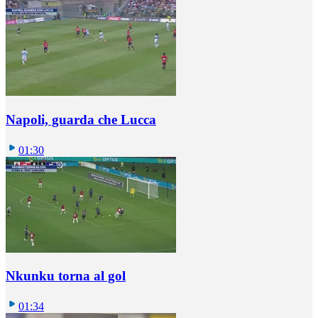
Napoli, guarda che Lucca
01:30
Nkunku torna al gol
01:34