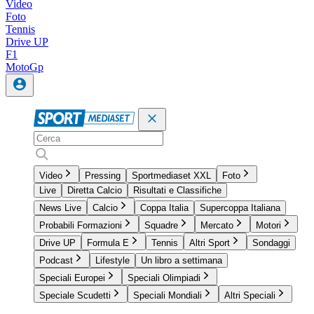
Video
Foto
Tennis
Drive UP
F1
MotoGp
Video
Pressing
Sportmediaset XXL
Foto
Live
Diretta Calcio
Risultati e Classifiche
News Live
Calcio
Coppa Italia
Supercoppa Italiana
Probabili Formazioni
Squadre
Mercato
Motori
Drive UP
Formula E
Tennis
Altri Sport
Sondaggi
Podcast
Lifestyle
Un libro a settimana
Speciali Europei
Speciali Olimpiadi
Speciale Scudetti
Speciali Mondiali
Altri Speciali