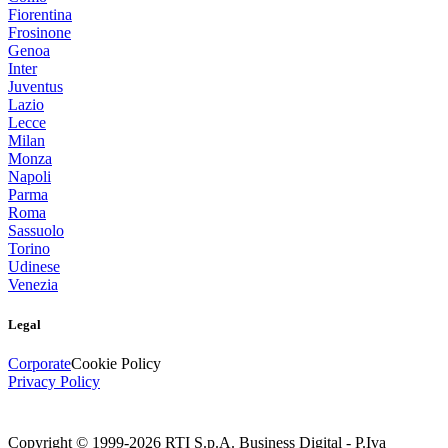
Fiorentina
Frosinone
Genoa
Inter
Juventus
Lazio
Lecce
Milan
Monza
Napoli
Parma
Roma
Sassuolo
Torino
Udinese
Venezia
Legal
Corporate
Cookie Policy
Privacy Policy
Copyright © 1999-
2026
RTI S.p.A. Business Digital - P.Iva