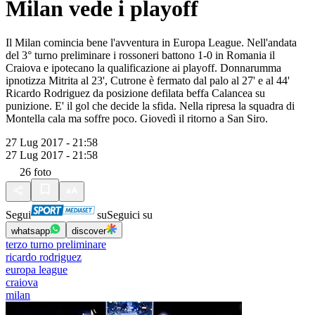
Milan vede i playoff
Il Milan comincia bene l'avventura in Europa League. Nell'andata
del 3° turno preliminare i rossoneri battono 1-0 in Romania il
Craiova e ipotecano la qualificazione ai playoff. Donnarumma
ipnotizza Mitrita al 23', Cutrone è fermato dal palo al 27' e al 44'
Ricardo Rodriguez da posizione defilata beffa Calancea su
punizione. E' il gol che decide la sfida. Nella ripresa la squadra di
Montella cala ma soffre poco. Giovedì il ritorno a San Siro.
27 Lug 2017 - 21:58
27 Lug 2017 - 21:58
26
foto
Segui
su
Seguici su
whatsapp
discover
terzo turno preliminare
ricardo rodriguez
europa league
craiova
milan