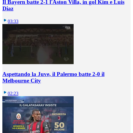
Il Bayern batte 2-1 l'Aston Villa, in gol Kim e Luis
Diaz
03:33
Aspettando la Juve, il Palermo batte 2-0 il
Melbourne City
02:23