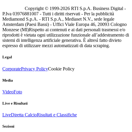
Copyright © 1999-
2026
RTI S.p.A. Business Digital -
P.Iva 03976881007 - Tutti i diritti riservati - Per la pubblicità
Mediamond S.p.A. - RTI S.p.A., Mediaset N.V., sede legale
Amsterdam (Paesi Bassi) - Uffici Viale Europa 46, 20093 Cologno
Monzese (MI)
Rispetto ai contenuti e ai dati personali trasmessi e/o
riprodotti è vietata ogni utilizzazione funzionale all’addestramento di
sistemi di intelligenza artificiale generativa. È altresì fatto divieto
espresso di utilizzare mezzi automatizzati di data scraping.
Legal
Corporate
Privacy Policy
Cookie Policy
Media
Video
Foto
Live e Risultati
Live
Diretta Calcio
Risultati e Classifiche
Sezioni