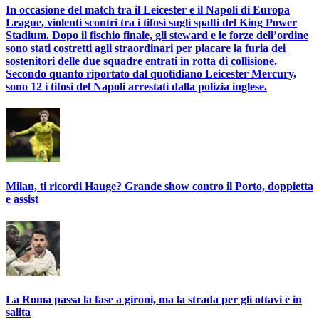
In occasione del match tra il Leicester e il Napoli di Europa
League, violenti scontri tra i tifosi sugli spalti del King Power
Stadium. Dopo il fischio finale, gli steward e le forze dell’ordine
sono stati costretti agli straordinari per placare la furia dei
sostenitori delle due squadre entrati in rotta di collisione.
Secondo quanto riportato dal quotidiano Leicester Mercury,
sono 12 i tifosi del Napoli arrestati dalla polizia inglese.
Milan, ti ricordi Hauge? Grande show contro il Porto, doppietta
e assist
La Roma passa la fase a gironi, ma la strada per gli ottavi è in
salita