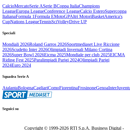
Calcio
Mercato
Serie A
Serie B
Coppa Italia
Champions
League
Europa League
Conference League
Calcio Estero
Supercoppa
Italiana
Formula 1
Formula E
MotoGP
Altri Motori
Basket
America's
Cup
Nations League
Tennis
Sci
Volley
Drive UP
Speciali
Mondiali 2026
Roland Garros 2026
Sportmediaset Live Riccione
2026
Scudetto Inter 2026
Olimpiadi Invernali Milano Cortina
2026
Super Bowl 2026
Eicma 2025
Mondiale per club 2025
EICMA
Riding Fest 2025
Paralimpiadi Parigi 2024
Olimpiadi Parigi
2024
Euro 2024
Squadra Serie A
Atalanta
Bologna
Cagliari
Como
Fiorentina
Frosinone
Genoa
Inter
Juvent
Seguici su
Copyright © 1999-
2026
RTI S.p.A. Business Digital -