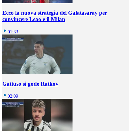
Ecco la nuova strategia del Galatasaray per
convincere Leao e il Milan
01:33
Gattuso si gode Ratkov
02:09