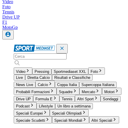
Video
Foto
Tennis
Drive UP
F1
MotoGp
Video
Pressing
Sportmediaset XXL
Foto
Live
Diretta Calcio
Risultati e Classifiche
News Live
Calcio
Coppa Italia
Supercoppa Italiana
Probabili Formazioni
Squadre
Mercato
Motori
Drive UP
Formula E
Tennis
Altri Sport
Sondaggi
Podcast
Lifestyle
Un libro a settimana
Speciali Europei
Speciali Olimpiadi
Speciale Scudetti
Speciali Mondiali
Altri Speciali