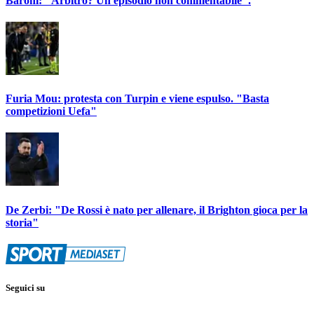
Baroni: "Arbitro? Un episodio non commentabile".
Furia Mou: protesta con Turpin e viene espulso. "Basta
competizioni Uefa"
De Zerbi: "De Rossi è nato per allenare, il Brighton gioca per la
storia"
Seguici su