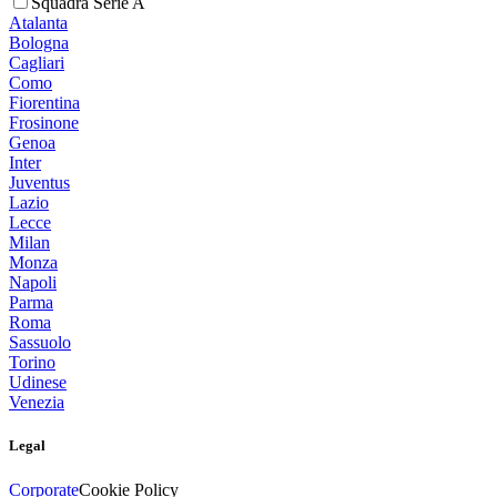
Squadra Serie A
Atalanta
Bologna
Cagliari
Como
Fiorentina
Frosinone
Genoa
Inter
Juventus
Lazio
Lecce
Milan
Monza
Napoli
Parma
Roma
Sassuolo
Torino
Udinese
Venezia
Legal
Corporate
Cookie Policy