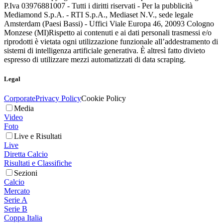
P.Iva 03976881007 - Tutti i diritti riservati - Per la pubblicità
Mediamond S.p.A. - RTI S.p.A., Mediaset N.V., sede legale
Amsterdam (Paesi Bassi) - Uffici Viale Europa 46, 20093 Cologno
Monzese (MI)
Rispetto ai contenuti e ai dati personali trasmessi e/o
riprodotti è vietata ogni utilizzazione funzionale all’addestramento di
sistemi di intelligenza artificiale generativa. È altresì fatto divieto
espresso di utilizzare mezzi automatizzati di data scraping.
Legal
Corporate
Privacy Policy
Cookie Policy
Media
Video
Foto
Live e Risultati
Live
Diretta Calcio
Risultati e Classifiche
Sezioni
Calcio
Mercato
Serie A
Serie B
Coppa Italia