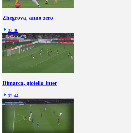
Zhegrova, anno zero
02:06
Dimarco, gioiello Inter
02:44