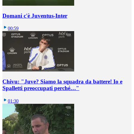
Domani c'è Juventus-Inter
00:59
Chivu: "Juve? Siamo la squadra da battere! Io e
Spalletti preoccupati perché…"
01:30