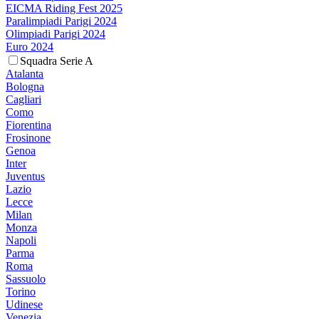
EICMA Riding Fest 2025
Paralimpiadi Parigi 2024
Olimpiadi Parigi 2024
Euro 2024
Squadra Serie A
Atalanta
Bologna
Cagliari
Como
Fiorentina
Frosinone
Genoa
Inter
Juventus
Lazio
Lecce
Milan
Monza
Napoli
Parma
Roma
Sassuolo
Torino
Udinese
Venezia