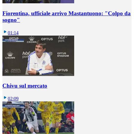
Fiorentina, ufficiale arrivo Mastantuono: "Colpo da
sogno"
01:14
Chivu sul mercato
02:09