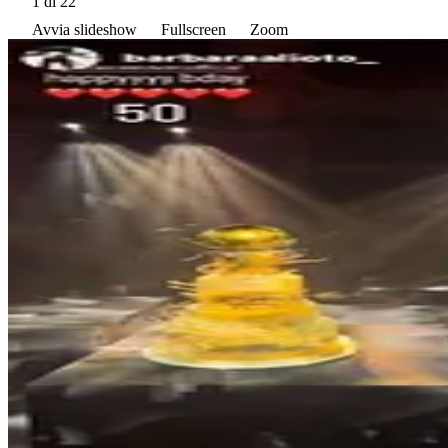
1
di 22
Avvia slideshow
Fullscreen
Zoom