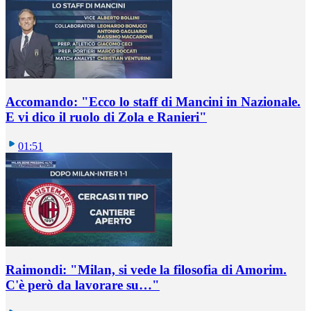
Accomando: "Ecco lo staff di Mancini in Nazionale.
E vi dico il ruolo di Zola e Ranieri"
01:51
Raimondi: "Milan, si vede la filosofia di Amorim.
C'è però da lavorare su…"