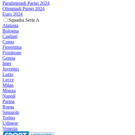
Paralimpiadi Parigi 2024
Olimpiadi Parigi 2024
Euro 2024
Squadra Serie A
Atalanta
Bologna
Cagliari
Como
Fiorentina
Frosinone
Genoa
Inter
Juventus
Lazio
Lecce
Milan
Monza
Napoli
Parma
Roma
Sassuolo
Torino
Udinese
Venezia