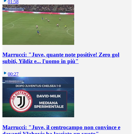
01:58
Marrucci: "Juve, quante note positive! Zero gol
subiti, Yildiz e... l'uomo in più"
00:27
Marrucci: "Juve, il centrocampo non convince e
davanti Vlahovic ha lasciato un vuoto"