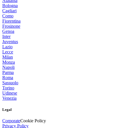
Atalanta
Bologna
Cagliari
Como
Fiorentina
Frosinone
Genoa
Inter
Juventus
Lazio
Lecce
Milan
Monza
Napoli
Parma
Roma
Sassuolo
Torino
Udinese
Venezia
Legal
Corporate
Cookie Policy
Privacy Policy