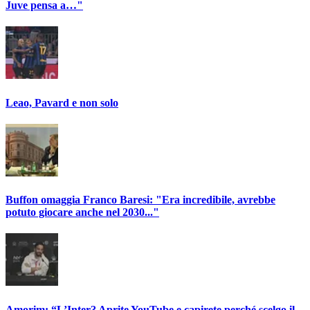
Juve pensa a…"
Leao, Pavard e non solo
Buffon omaggia Franco Baresi: "Era incredibile, avrebbe
potuto giocare anche nel 2030..."
Amorim: “L’Inter? Aprite YouTube e capirete perché scelgo il