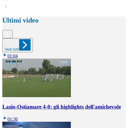
Ultimi video
Vedi tutti
01:04
Lazio-Ostiamare 4-0: gli highlights dell'amichevole
01:36