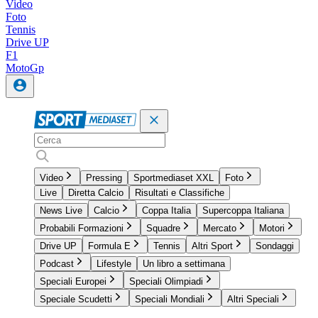
Video
Foto
Tennis
Drive UP
F1
MotoGp
Video
Pressing
Sportmediaset XXL
Foto
Live
Diretta Calcio
Risultati e Classifiche
News Live
Calcio
Coppa Italia
Supercoppa Italiana
Probabili Formazioni
Squadre
Mercato
Motori
Drive UP
Formula E
Tennis
Altri Sport
Sondaggi
Podcast
Lifestyle
Un libro a settimana
Speciali Europei
Speciali Olimpiadi
Speciale Scudetti
Speciali Mondiali
Altri Speciali