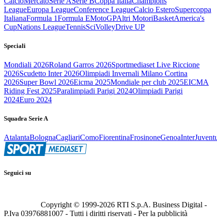
Calcio
Mercato
Serie A
Serie B
Coppa Italia
Champions
League
Europa League
Conference League
Calcio Estero
Supercoppa
Italiana
Formula 1
Formula E
MotoGP
Altri Motori
Basket
America's
Cup
Nations League
Tennis
Sci
Volley
Drive UP
Speciali
Mondiali 2026
Roland Garros 2026
Sportmediaset Live Riccione
2026
Scudetto Inter 2026
Olimpiadi Invernali Milano Cortina
2026
Super Bowl 2026
Eicma 2025
Mondiale per club 2025
EICMA
Riding Fest 2025
Paralimpiadi Parigi 2024
Olimpiadi Parigi
2024
Euro 2024
Squadra Serie A
Atalanta
Bologna
Cagliari
Como
Fiorentina
Frosinone
Genoa
Inter
Juvent
Seguici su
Copyright © 1999-
2026
RTI S.p.A. Business Digital -
P.Iva 03976881007 - Tutti i diritti riservati - Per la pubblicità