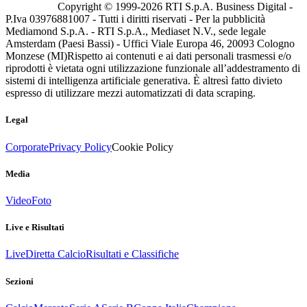
Copyright © 1999-
2026
RTI S.p.A. Business Digital -
P.Iva 03976881007 - Tutti i diritti riservati - Per la pubblicità
Mediamond S.p.A. - RTI S.p.A., Mediaset N.V., sede legale
Amsterdam (Paesi Bassi) - Uffici Viale Europa 46, 20093 Cologno
Monzese (MI)
Rispetto ai contenuti e ai dati personali trasmessi e/o
riprodotti è vietata ogni utilizzazione funzionale all’addestramento di
sistemi di intelligenza artificiale generativa. È altresì fatto divieto
espresso di utilizzare mezzi automatizzati di data scraping.
Legal
Corporate
Privacy Policy
Cookie Policy
Media
Video
Foto
Live e Risultati
Live
Diretta Calcio
Risultati e Classifiche
Sezioni