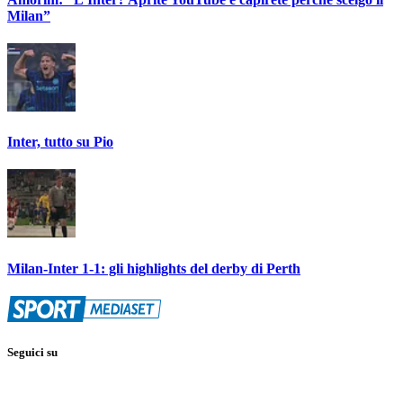
Milan”
Inter, tutto su Pio
Milan-Inter 1-1: gli highlights del derby di Perth
Seguici su