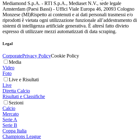
Mediamond S.p.A. - RTI S.p.A., Mediaset N.V., sede legale
Amsterdam (Paesi Bassi) - Uffici Viale Europa 46, 20093 Cologno
Monzese (MI)
Rispetto ai contenuti e ai dati personali trasmessi e/o
riprodotti è vietata ogni utilizzazione funzionale all’addestramento di
sistemi di intelligenza artificiale generativa. È altresì fatto divieto
espresso di utilizzare mezzi automatizzati di data scraping.
Legal
Corporate
Privacy Policy
Cookie Policy
Media
Video
Foto
Live e Risultati
Live
Diretta Calcio
Risultati e Classifiche
Sezioni
Calcio
Mercato
Serie A
Serie B
Coppa Italia
Champions League