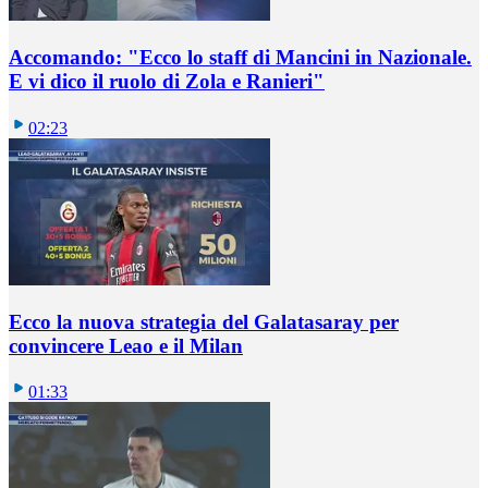
Accomando: "Ecco lo staff di Mancini in Nazionale.
E vi dico il ruolo di Zola e Ranieri"
02:23
Ecco la nuova strategia del Galatasaray per
convincere Leao e il Milan
01:33