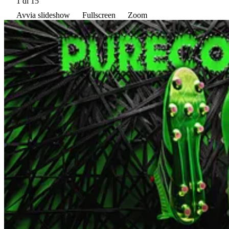
1
di 15
Avvia slideshow
Fullscreen
Zoom