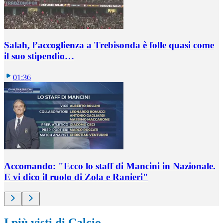
Salah, l’accoglienza a Trebisonda è folle quasi come
il suo stipendio…
01:36
Accomando: "Ecco lo staff di Mancini in Nazionale.
E vi dico il ruolo di Zola e Ranieri"
I più visti di Calcio