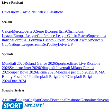
Live e Risultati
Live
Diretta Calcio
Risultati e Classifiche
Sezioni
Calcio
Mercato
Serie A
Serie B
Coppa Italia
Champions
League
Europa League
Conference League
Calcio Estero
Supercoppa
Italiana
Formula 1
Formula E
MotoGP
Altri Motori
Basket
America's
Cup
Nations League
Tennis
Sci
Volley
Drive UP
Speciali
Mondiali 2026
Roland Garros 2026
Sportmediaset Live Riccione
2026
Scudetto Inter 2026
Olimpiadi Invernali Milano Cortina
2026
Super Bowl 2026
Eicma 2025
Mondiale per club 2025
EICMA
Riding Fest 2025
Paralimpiadi Parigi 2024
Olimpiadi Parigi
2024
Euro 2024
Squadra Serie A
Atalanta
Bologna
Cagliari
Como
Fiorentina
Frosinone
Genoa
Inter
Juvent