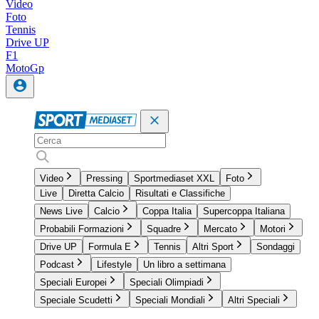
Video
Foto
Tennis
Drive UP
F1
MotoGp
Video
Pressing
Sportmediaset XXL
Foto
Live
Diretta Calcio
Risultati e Classifiche
News Live
Calcio
Coppa Italia
Supercoppa Italiana
Probabili Formazioni
Squadre
Mercato
Motori
Drive UP
Formula E
Tennis
Altri Sport
Sondaggi
Podcast
Lifestyle
Un libro a settimana
Speciali Europei
Speciali Olimpiadi
Speciale Scudetti
Speciali Mondiali
Altri Speciali