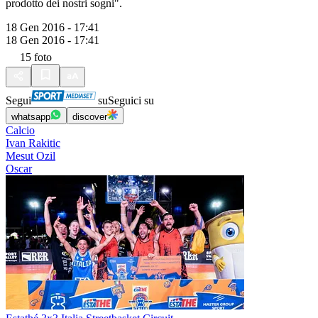
prodotto dei nostri sogni".
18 Gen 2016 - 17:41
18 Gen 2016 - 17:41
15
foto
Segui
su
Seguici su
whatsapp
discover
Calcio
Ivan Rakitic
Mesut Ozil
Oscar