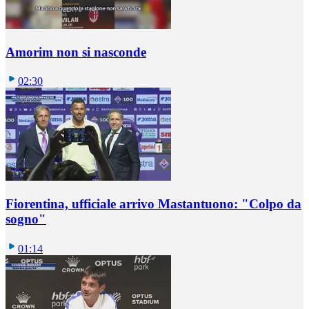
Amorim non si nasconde
02:30
Fiorentina, ufficiale arrivo Mastantuono: "Colpo da
sogno"
01:14