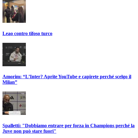
Leao contro tifoso turco
Amorim: “L’Inter? Aprite YouTube e capirete perché scelgo il
Milan”
Spalletti: "Dobbiamo entrare per forza in Champions perché la
Juve non può stare fuori"