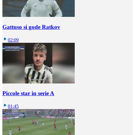
Gattuso si gode Ratkov
02:09
Piccole star in serie A
01:45