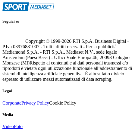
Seguici su
Copyright © 1999-
2026
RTI S.p.A. Business Digital -
P.Iva 03976881007 - Tutti i diritti riservati - Per la pubblicità
Mediamond S.p.A. - RTI S.p.A., Mediaset N.V., sede legale
Amsterdam (Paesi Bassi) - Uffici Viale Europa 46, 20093 Cologno
Monzese (MI)
Rispetto ai contenuti e ai dati personali trasmessi e/o
riprodotti è vietata ogni utilizzazione funzionale all’addestramento di
sistemi di intelligenza artificiale generativa. È altresì fatto divieto
espresso di utilizzare mezzi automatizzati di data scraping.
Legal
Corporate
Privacy Policy
Cookie Policy
Media
Video
Foto