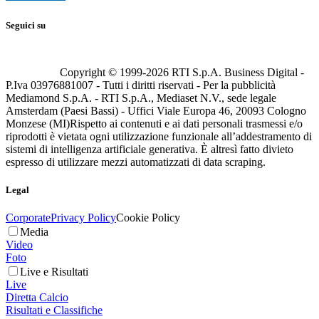
Seguici su
Copyright © 1999-
2026
RTI S.p.A. Business Digital -
P.Iva 03976881007 - Tutti i diritti riservati - Per la pubblicità
Mediamond S.p.A. - RTI S.p.A., Mediaset N.V., sede legale
Amsterdam (Paesi Bassi) - Uffici Viale Europa 46, 20093 Cologno
Monzese (MI)
Rispetto ai contenuti e ai dati personali trasmessi e/o
riprodotti è vietata ogni utilizzazione funzionale all’addestramento di
sistemi di intelligenza artificiale generativa. È altresì fatto divieto
espresso di utilizzare mezzi automatizzati di data scraping.
Legal
Corporate
Privacy Policy
Cookie Policy
Media
Video
Foto
Live e Risultati
Live
Diretta Calcio
Risultati e Classifiche