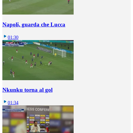
Napoli, guarda che Lucca
01:30
Nkunku torna al gol
01:34