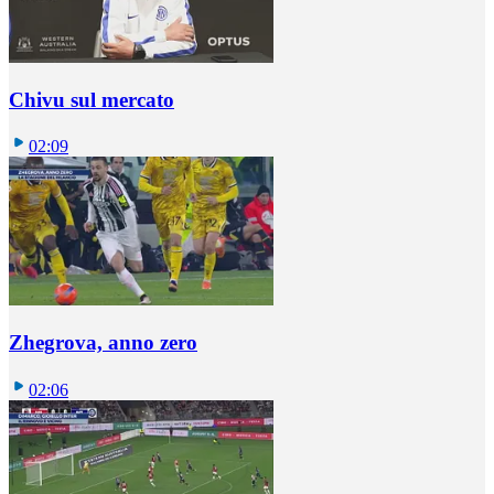
Chivu sul mercato
02:09
Zhegrova, anno zero
02:06