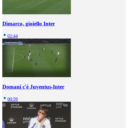
Dimarco, gioiello Inter
02:44
Domani c'è Juventus-Inter
00:59