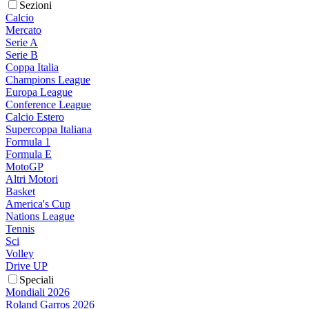
Sezioni
Calcio
Mercato
Serie A
Serie B
Coppa Italia
Champions League
Europa League
Conference League
Calcio Estero
Supercoppa Italiana
Formula 1
Formula E
MotoGP
Altri Motori
Basket
America's Cup
Nations League
Tennis
Sci
Volley
Drive UP
Speciali
Mondiali 2026
Roland Garros 2026