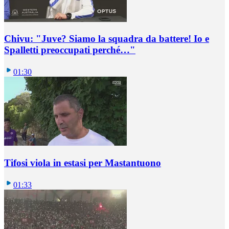
Chivu: "Juve? Siamo la squadra da battere! Io e
Spalletti preoccupati perché…"
01:30
Tifosi viola in estasi per Mastantuono
01:33