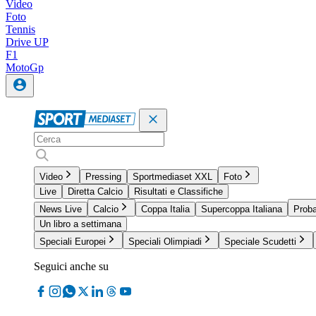
Video
Foto
Tennis
Drive UP
F1
MotoGp
Video
Pressing
Sportmediaset XXL
Foto
Live
Diretta Calcio
Risultati e Classifiche
News Live
Calcio
Coppa Italia
Supercoppa Italiana
Proba
Un libro a settimana
Speciali Europei
Speciali Olimpiadi
Speciale Scudetti
Seguici anche su