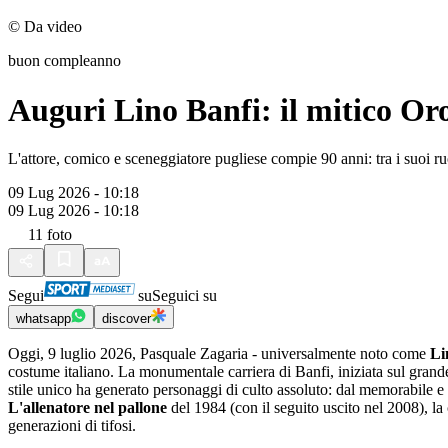
© Da video
buon compleanno
Auguri Lino Banfi: il mitico O
L'attore, comico e sceneggiatore pugliese compie 90 anni: tra i suoi ru
09 Lug 2026 - 10:18
09 Lug 2026 - 10:18
11
foto
Segui
su
Seguici su
whatsapp
discover
Oggi, 9 luglio 2026, Pasquale Zagaria - universalmente noto come
Li
costume italiano. La monumentale carriera di Banfi, iniziata sul grande 
stile unico ha generato personaggi di culto assoluto: dal memorabile 
L'allenatore nel pallone
del 1984 (con il seguito uscito nel 2008), la
generazioni di tifosi.