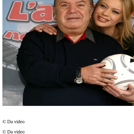
© Da video
© Da video