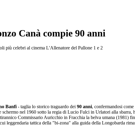
ronzo Canà compie 90 anni
oli più celebri al cinema L'Allenatore del Pallone 1 e 2
no Banfi
- taglia lo storico traguardo dei
90 anni
, confermandosi come un
schermo nel 1960 sotto la regia di Lucio Fulci in Urlatori alla sbarra, ha
e tirannico Commissario Auricchio in Fracchia la belva umana (1981) fin
 cui leggendaria tattica della "bi-zona" alla guida della Longobarda rima