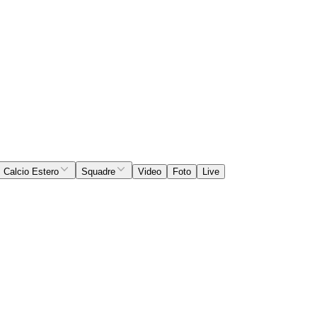
Calcio Estero
Squadre
Video
Foto
Live