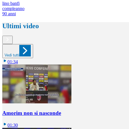
lino banfi
compleanno
90 anni
Ultimi video
Vedi tutti
01:34
Amorim non si nasconde
01:30