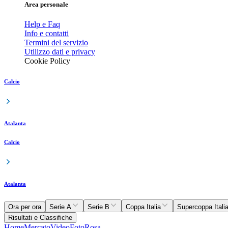
Area personale
Help e Faq
Info e contatti
Termini del servizio
Utilizzo dati e privacy
Cookie Policy
Calcio
Atalanta
Calcio
Atalanta
Ora per ora
Serie A
Serie B
Coppa Italia
Supercoppa Itali
Risultati e Classifiche
Home
Mercato
Video
Foto
Rosa