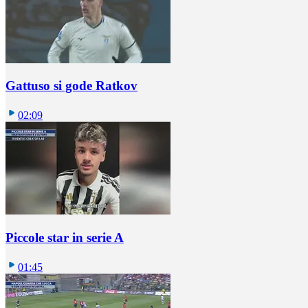
Gattuso si gode Ratkov
02:09
Piccole star in serie A
01:45