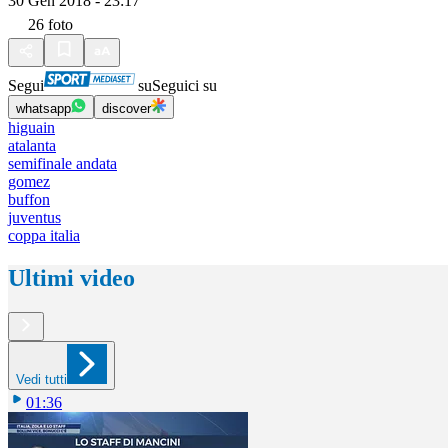
30 Gen 2018 - 23:17
26
foto
Segui
su
Seguici su
whatsapp
discover
higuain
atalanta
semifinale andata
gomez
buffon
juventus
coppa italia
Ultimi video
Vedi tutti
01:36