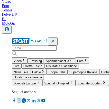
Video
Foto
Tennis
Drive UP
F1
MotoGp
Video
Pressing
Sportmediaset XXL
Foto
Live
Diretta Calcio
Risultati e Classifiche
News Live
Calcio
Coppa Italia
Supercoppa Italiana
Proba
Un libro a settimana
Speciali Europei
Speciali Olimpiadi
Speciale Scudetti
Seguici anche su