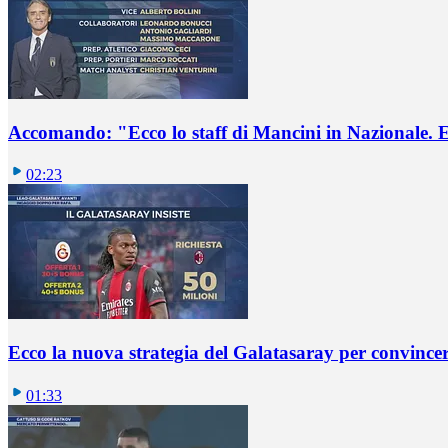
Accomando: "Ecco lo staff di Mancini in Nazionale. E 
02:23
Ecco la nuova strategia del Galatasaray per convincer
01:33