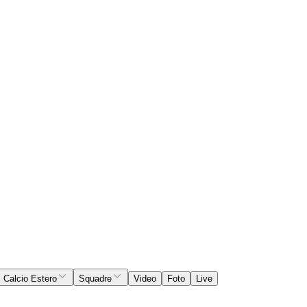
Calcio Estero
Squadre
Video
Foto
Live