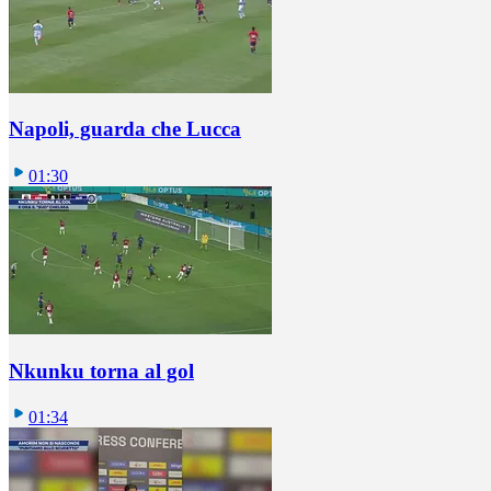
Napoli, guarda che Lucca
01:30
Nkunku torna al gol
01:34