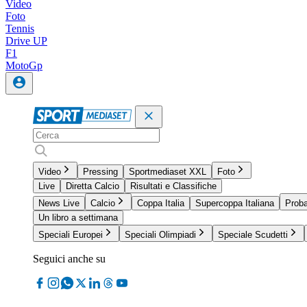
Video
Foto
Tennis
Drive UP
F1
MotoGp
Video
Pressing
Sportmediaset XXL
Foto
Live
Diretta Calcio
Risultati e Classifiche
News Live
Calcio
Coppa Italia
Supercoppa Italiana
Proba
Un libro a settimana
Speciali Europei
Speciali Olimpiadi
Speciale Scudetti
Seguici anche su