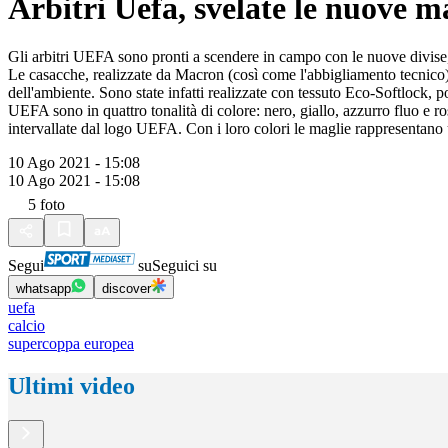
Arbitri Uefa, svelate le nuove m
Gli arbitri UEFA sono pronti a scendere in campo con le nuove divise, 
Le casacche, realizzate da Macron (così come l'abbigliamento tecnico) av
dell'ambiente. Sono state infatti realizzate con tessuto Eco-Softlock, p
UEFA sono in quattro tonalità di colore: nero, giallo, azzurro fluo e ro
intervallate dal logo UEFA. Con i loro colori le maglie rappresentano u
10 Ago 2021 - 15:08
10 Ago 2021 - 15:08
5
foto
Segui
su
Seguici su
whatsapp
discover
uefa
calcio
supercoppa europea
Ultimi video