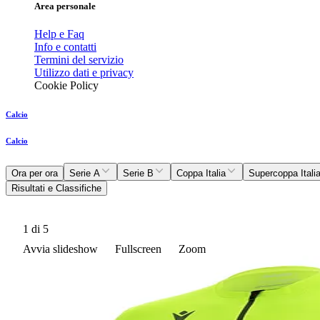
Area personale
Help e Faq
Info e contatti
Termini del servizio
Utilizzo dati e privacy
Cookie Policy
Calcio
Calcio
Ora per ora
Serie A
Serie B
Coppa Italia
Supercoppa Itali
Risultati e Classifiche
1
di 5
Avvia slideshow
Fullscreen
Zoom