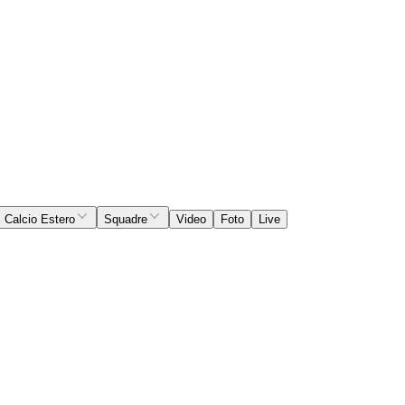
Calcio Estero
Squadre
Video
Foto
Live