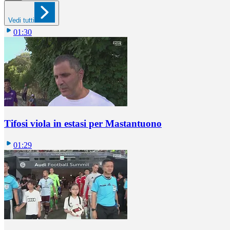
Vedi tutti
01:30
Tifosi viola in estasi per Mastantuono
01:29