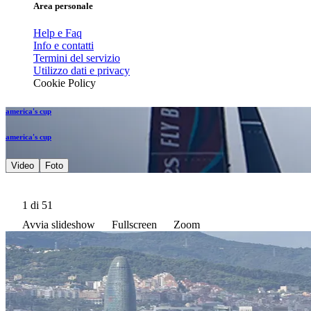
Area personale
Help e Faq
Info e contatti
Termini del servizio
Utilizzo dati e privacy
Cookie Policy
america's cup
america's cup
Video
Foto
1
di 51
Avvia slideshow
Fullscreen
Zoom