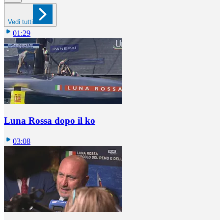
Vedi tutti
01:29
Luna Rossa dopo il ko
03:08