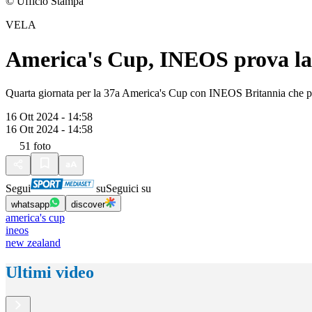
© Ufficio Stampa
VELA
America's Cup, INEOS prova la
Quarta giornata per la 37a America's Cup con INEOS Britannia che pro
16 Ott 2024 - 14:58
16 Ott 2024 - 14:58
51
foto
Segui
su
Seguici su
whatsapp
discover
america's cup
ineos
new zealand
Ultimi video