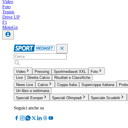
Video
Foto
Tennis
Drive UP
F1
MotoGp
Video
Pressing
Sportmediaset XXL
Foto
Live
Diretta Calcio
Risultati e Classifiche
News Live
Calcio
Coppa Italia
Supercoppa Italiana
Proba
Un libro a settimana
Speciali Europei
Speciali Olimpiadi
Speciale Scudetti
Seguici anche su