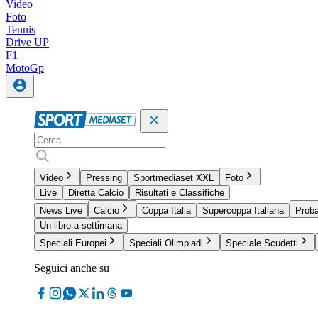
Video
Foto
Tennis
Drive UP
F1
MotoGp
Video
Pressing
Sportmediaset XXL
Foto
Live
Diretta Calcio
Risultati e Classifiche
News Live
Calcio
Coppa Italia
Supercoppa Italiana
Proba
Un libro a settimana
Speciali Europei
Speciali Olimpiadi
Speciale Scudetti
Seguici anche su