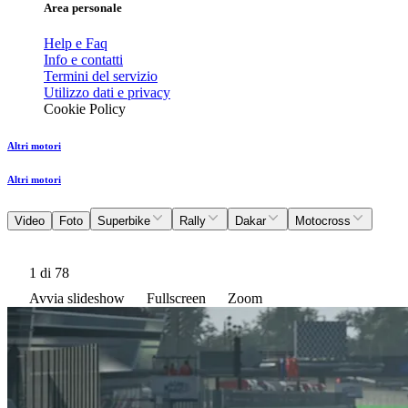
Area personale
Help e Faq
Info e contatti
Termini del servizio
Utilizzo dati e privacy
Cookie Policy
Altri motori
Altri motori
Video
Foto
Superbike
Rally
Dakar
Motocross
1
di 78
Avvia slideshow
Fullscreen
Zoom