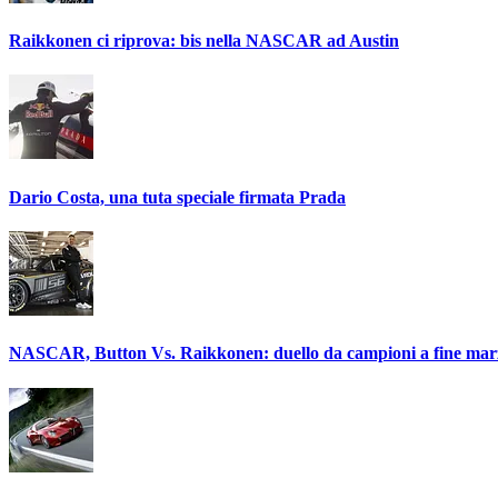
Raikkonen ci riprova: bis nella NASCAR ad Austin
Dario Costa, una tuta speciale firmata Prada
NASCAR, Button Vs. Raikkonen: duello da campioni a fine mar