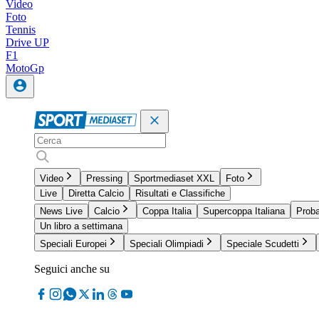
Video
Foto
Tennis
Drive UP
F1
MotoGp
Video
Pressing
Sportmediaset XXL
Foto
Live
Diretta Calcio
Risultati e Classifiche
News Live
Calcio
Coppa Italia
Supercoppa Italiana
Proba
Un libro a settimana
Speciali Europei
Speciali Olimpiadi
Speciale Scudetti
Seguici anche su