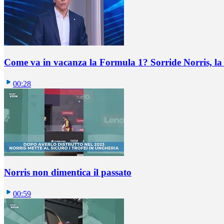
Come va in vacanza la Formula 1? Sorride Norris, la 
00:28
Norris non dimentica il passato
00:59