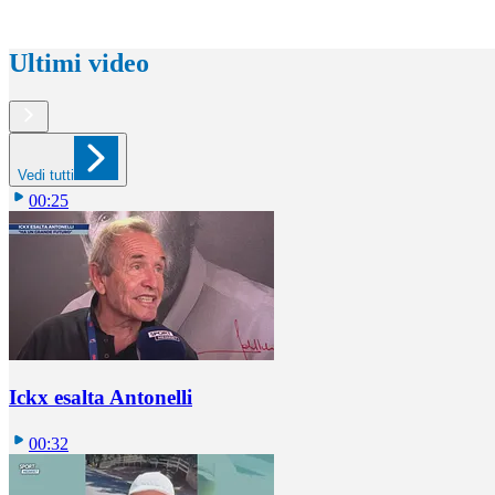
Ultimi video
Vedi tutti
00:25
Ickx esalta Antonelli
00:32