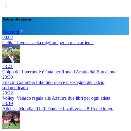
Notizie del giorno
Vedi tutti
00:02
Celik: "Juve la scelta migliore per la mia carriera"
23:41
Colpo del Liverpool: è fatta per Ronald Araujo dal Barcellona
23:30
Fifa: in Colombia Infantino riceve il sostegno del calcio
sudamericano
23:22
Volley: Velasco regala alle Azzurre due libri per ogni atleta
23:19
Atletica, Mondiali U20: Daniele Inzoli vola a 8.15 nel lungo