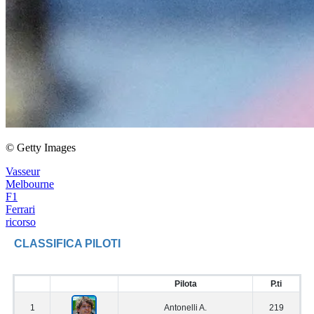
© Getty Images
Vasseur
Melbourne
F1
Ferrari
ricorso