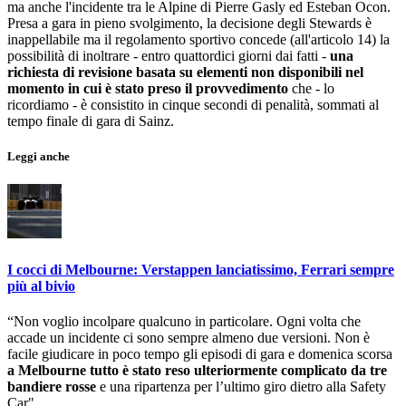
ma anche l'incidente tra le Alpine di Pierre Gasly ed Esteban Ocon.
Presa a gara in pieno svolgimento, la decisione degli Stewards è
inappellabile ma il regolamento sportivo concede (all'articolo 14) la
possibilità di inoltrare - entro quattordici giorni dai fatti -
una
richiesta di revisione basata su elementi non disponibili nel
momento in cui è stato preso il provvedimento
che - lo
ricordiamo - è consistito in cinque secondi di penalità, sommati al
tempo finale di gara di Sainz.
Leggi anche
I cocci di Melbourne: Verstappen lanciatissimo, Ferrari sempre
più al bivio
“Non voglio incolpare qualcuno in particolare. Ogni volta che
accade un incidente ci sono sempre almeno due versioni. Non è
facile giudicare in poco tempo gli episodi di gara e domenica scorsa
a Melbourne tutto è stato reso ulteriormente complicato da tre
bandiere rosse
e una ripartenza per l’ultimo giro dietro alla Safety
Car".