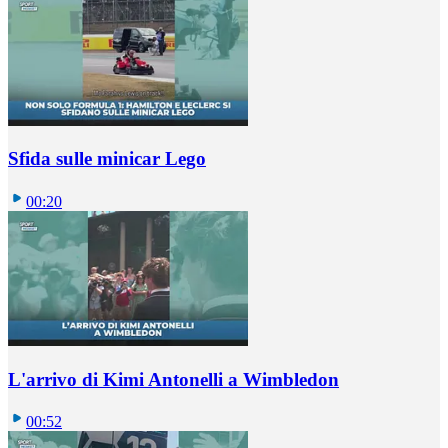
Sfida sulle minicar Lego
00:20
L'arrivo di Kimi Antonelli a Wimbledon
00:52