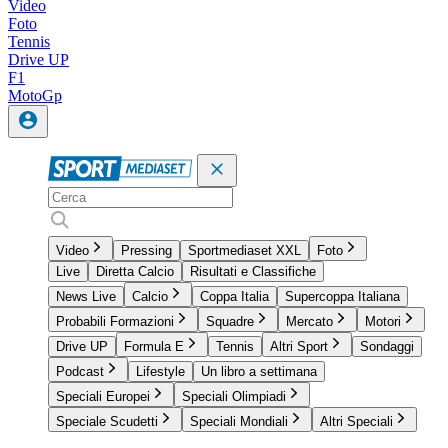
Video
Foto
Tennis
Drive UP
F1
MotoGp
Video
Pressing
Sportmediaset XXL
Foto
Live
Diretta Calcio
Risultati e Classifiche
News Live
Calcio
Coppa Italia
Supercoppa Italiana
Probabili Formazioni
Squadre
Mercato
Motori
Drive UP
Formula E
Tennis
Altri Sport
Sondaggi
Podcast
Lifestyle
Un libro a settimana
Speciali Europei
Speciali Olimpiadi
Speciale Scudetti
Speciali Mondiali
Altri Speciali