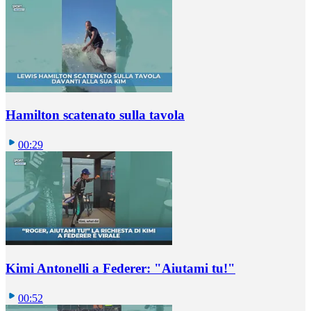
Hamilton scatenato sulla tavola
00:29
Kimi Antonelli a Federer: "Aiutami tu!"
00:52