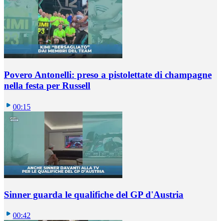
Povero Antonelli: preso a pistolettate di champagne
nella festa per Russell
00:15
Sinner guarda le qualifiche del GP d'Austria
00:42