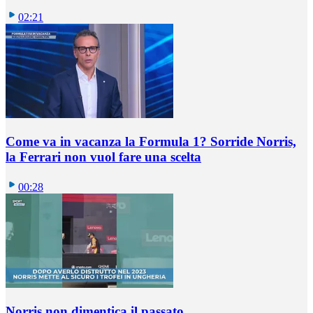
02:21
Come va in vacanza la Formula 1? Sorride Norris,
la Ferrari non vuol fare una scelta
00:28
Norris non dimentica il passato