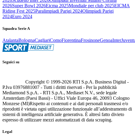
2026
Scudetto Inter 2026
Olimpiadi Invernali Milano Cortina
2026
Super Bowl 2026
Eicma 2025
Mondiale per club 2025
EICMA
Riding Fest 2025
Paralimpiadi Parigi 2024
Olimpiadi Parigi
2024
Euro 2024
Squadra Serie A
Atalanta
Bologna
Cagliari
Como
Fiorentina
Frosinone
Genoa
Inter
Juvent
Seguici su
Copyright © 1999-
2026
RTI S.p.A. Business Digital -
P.Iva 03976881007 - Tutti i diritti riservati - Per la pubblicità
Mediamond S.p.A. - RTI S.p.A., Mediaset N.V., sede legale
Amsterdam (Paesi Bassi) - Uffici Viale Europa 46, 20093 Cologno
Monzese (MI)
Rispetto ai contenuti e ai dati personali trasmessi e/o
riprodotti è vietata ogni utilizzazione funzionale all’addestramento di
sistemi di intelligenza artificiale generativa. È altresì fatto divieto
espresso di utilizzare mezzi automatizzati di data scraping.
Legal