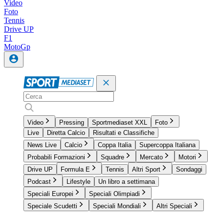
Video
Foto
Tennis
Drive UP
F1
MotoGp
Video
Pressing
Sportmediaset XXL
Foto
Live
Diretta Calcio
Risultati e Classifiche
News Live
Calcio
Coppa Italia
Supercoppa Italiana
Probabili Formazioni
Squadre
Mercato
Motori
Drive UP
Formula E
Tennis
Altri Sport
Sondaggi
Podcast
Lifestyle
Un libro a settimana
Speciali Europei
Speciali Olimpiadi
Speciale Scudetti
Speciali Mondiali
Altri Speciali