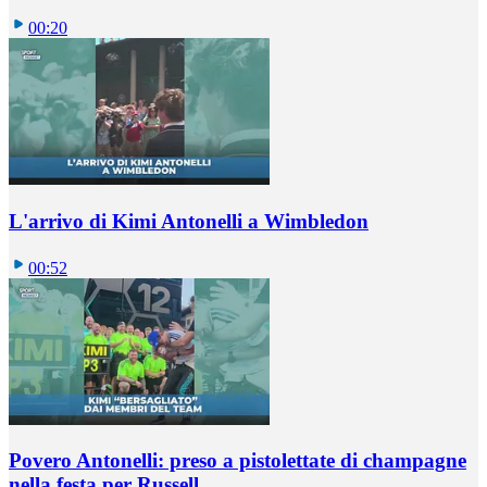
00:20
L'arrivo di Kimi Antonelli a Wimbledon
00:52
Povero Antonelli: preso a pistolettate di champagne
nella festa per Russell