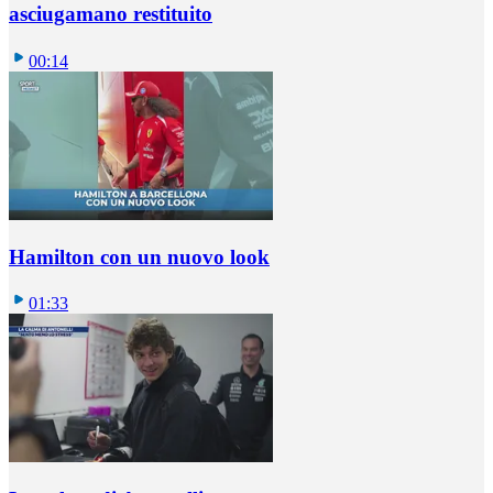
asciugamano restituito
00:14
Hamilton con un nuovo look
01:33