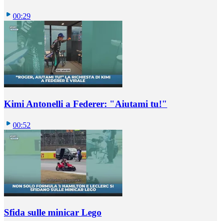
00:29
Kimi Antonelli a Federer: "Aiutami tu!"
00:52
Sfida sulle minicar Lego