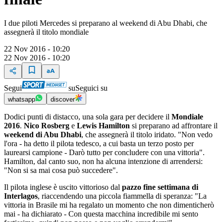
I due piloti Mercedes si preparano al weekend di Abu Dhabi, che
assegnerà il titolo mondiale
22 Nov 2016 - 10:20
22 Nov 2016 - 10:20
Segui
su
Seguici su
whatsapp
discover
Dodici punti di distacco, una sola gara per decidere il
Mondiale
2016
.
Nico Rosberg
e
Lewis Hamilton
si preparano ad affrontare il
weekend di Abu Dhabi
, che assegnerà il titolo iridato. "Non vedo
l'ora - ha detto il pilota tedesco, a cui basta un terzo posto per
laurearsi campione - Darò tutto per concludere con una vittoria".
Hamilton, dal canto suo, non ha alcuna intenzione di arrendersi:
"Non si sa mai cosa può succedere".
Il pilota inglese è uscito vittorioso dal
pazzo fine settimana di
Interlagos
, riaccendendo una piccola fiammella di speranza: "La
vittoria in Brasile mi ha regalato un momento che non dimenticherò
mai - ha dichiarato - Con questa macchina incredibile mi sento