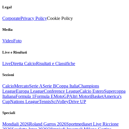
Legal
Corporate
Privacy Policy
Cookie Policy
Media
Video
Foto
Live e Risultati
Live
Diretta Calcio
Risultati e Classifiche
Sezioni
Calcio
Mercato
Serie A
Serie B
Coppa Italia
Champions
League
Europa League
Conference League
Calcio Estero
Supercoppa
Italiana
Formula 1
Formula E
MotoGP
Altri Motori
Basket
America's
Cup
Nations League
Tennis
Sci
Volley
Drive UP
Speciali
Mondiali 2026
Roland Garros 2026
Sportmediaset Live Riccione