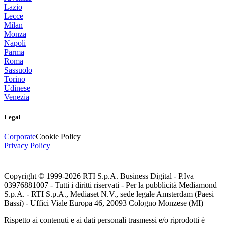
Lazio
Lecce
Milan
Monza
Napoli
Parma
Roma
Sassuolo
Torino
Udinese
Venezia
Legal
Corporate
Cookie Policy
Privacy Policy
Copyright © 1999-
2026
RTI S.p.A. Business Digital - P.Iva
03976881007 - Tutti i diritti riservati - Per la pubblicità Mediamond
S.p.A. - RTI S.p.A., Mediaset N.V., sede legale Amsterdam (Paesi
Bassi) - Uffici Viale Europa 46, 20093 Cologno Monzese (MI)
Rispetto ai contenuti e ai dati personali trasmessi e/o riprodotti è