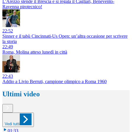
L'Arezzo stende il Brescia e si regala il Cagliari, Benevento-
Ravenna pirotecnico!
22:52
Sinner e il tabù Cincinnati-Us Open: un’altra occasione per scrivere
la storia
22:49
Roma, Molina atteso lunedì in città
22:43
Addio a Livio Berruti, campione olimpico a Roma 1960
Ultimi video
Vedi tutti
01:33