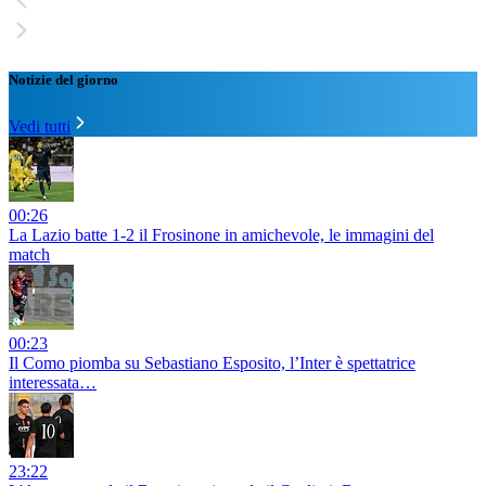
Notizie del giorno
Vedi tutti
00:26
La Lazio batte 1-2 il Frosinone in amichevole, le immagini del
match
00:23
Il Como piomba su Sebastiano Esposito, l’Inter è spettatrice
interessata…
23:22