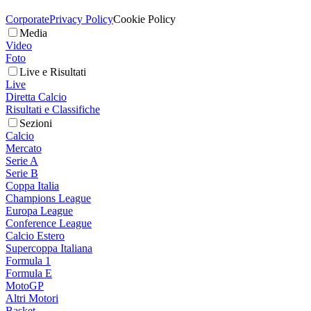
Corporate
Privacy Policy
Cookie Policy
Media
Video
Foto
Live e Risultati
Live
Diretta Calcio
Risultati e Classifiche
Sezioni
Calcio
Mercato
Serie A
Serie B
Coppa Italia
Champions League
Europa League
Conference League
Calcio Estero
Supercoppa Italiana
Formula 1
Formula E
MotoGP
Altri Motori
Basket