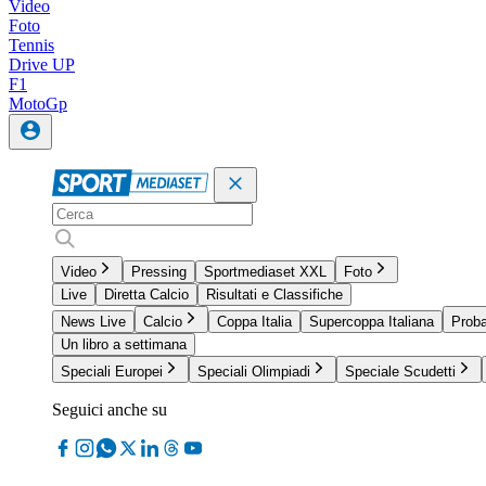
Video
Foto
Tennis
Drive UP
F1
MotoGp
Video
Pressing
Sportmediaset XXL
Foto
Live
Diretta Calcio
Risultati e Classifiche
News Live
Calcio
Coppa Italia
Supercoppa Italiana
Proba
Un libro a settimana
Speciali Europei
Speciali Olimpiadi
Speciale Scudetti
Seguici anche su