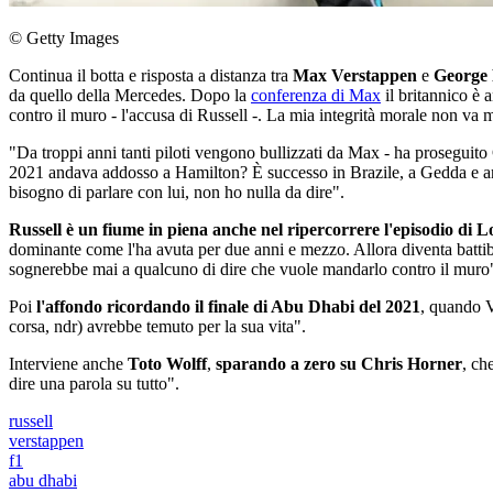
© Getty Images
Continua il botta e risposta a distanza tra
Max Verstappen
e
George 
da quello della Mercedes. Dopo la
conferenza di Max
il britannico è a
contro il muro - l'accusa di Russell -. La mia integrità morale non va
"Da troppi anni tanti piloti vengono bullizzati da Max - ha proseguit
2021 andava addosso a Hamilton? È successo in Brazile, a Gedda e anch
bisogno di parlare con lui, non ho nulla da dire".
Russell è un fiume in piena anche nel ripercorrere l'episodio di Lo
dominante come l'ha avuta per due anni e mezzo. Allora diventa battib
sognerebbe mai a qualcuno di dire che vuole mandarlo contro il muro
Poi
l'affondo ricordando il finale di Abu Dhabi del 2021
, quando V
corsa, ndr) avrebbe temuto per la sua vita".
Interviene anche
Toto Wolff
,
sparando a zero su Chris Horner
, ch
dire una parola su tutto".
russell
verstappen
f1
abu dhabi