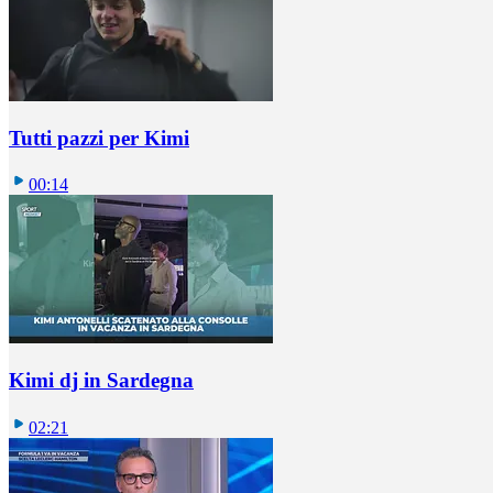
Tutti pazzi per Kimi
00:14
Kimi dj in Sardegna
02:21