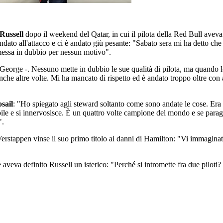
Russell
dopo il weekend del Qatar, in cui il pilota della Red Bull aveva
ndato all'attacco e ci è andato giù pesante: "Sabato sera mi ha detto che a
 messa in dubbio per nessun motivo".
o George -. Nessuno mette in dubbio le sue qualità di pilota, ma quando
e altre volte. Mi ha mancato di rispetto ed è andato troppo oltre con a
sail
: "Ho spiegato agli steward soltanto come sono andate le cose. Era
ile e si innervosisce. È un quattro volte campione del mondo e se parag
".
erstappen vinse il suo primo titolo ai danni di Hamilton: "Vi immaginate 
e aveva definito Russell un isterico: "Perché si intromette fra due pilo