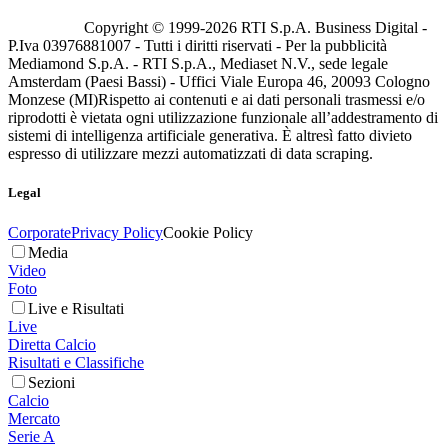
Copyright © 1999-
2026
RTI S.p.A. Business Digital -
P.Iva 03976881007 - Tutti i diritti riservati - Per la pubblicità
Mediamond S.p.A. - RTI S.p.A., Mediaset N.V., sede legale
Amsterdam (Paesi Bassi) - Uffici Viale Europa 46, 20093 Cologno
Monzese (MI)
Rispetto ai contenuti e ai dati personali trasmessi e/o
riprodotti è vietata ogni utilizzazione funzionale all’addestramento di
sistemi di intelligenza artificiale generativa. È altresì fatto divieto
espresso di utilizzare mezzi automatizzati di data scraping.
Legal
Corporate
Privacy Policy
Cookie Policy
Media
Video
Foto
Live e Risultati
Live
Diretta Calcio
Risultati e Classifiche
Sezioni
Calcio
Mercato
Serie A