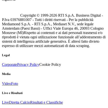
Copyright © 1999-
2026
RTI S.p.A. Business Digital -
P.Iva 03976881007 - Tutti i diritti riservati - Per la pubblicità
Mediamond S.p.A. - RTI S.p.A., Mediaset N.V., sede legale
Amsterdam (Paesi Bassi) - Uffici Viale Europa 46, 20093 Cologno
Monzese (MI)
Rispetto ai contenuti e ai dati personali trasmessi e/o
riprodotti è vietata ogni utilizzazione funzionale all’addestramento di
sistemi di intelligenza artificiale generativa. È altresì fatto divieto
espresso di utilizzare mezzi automatizzati di data scraping.
Legal
Corporate
Privacy Policy
Cookie Policy
Media
Video
Foto
Live e Risultati
Live
Diretta Calcio
Risultati e Classifiche