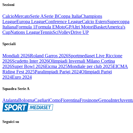
Sezioni
Calcio
Mercato
Serie A
Serie B
Coppa Italia
Champions
League
Europa League
Conference League
Calcio Estero
Supercoppa
Italiana
Formula 1
Formula E
MotoGP
Altri Motori
Basket
America's
Cup
Nations League
Tennis
Sci
Volley
Drive UP
Speciali
Mondiali 2026
Roland Garros 2026
Sportmediaset Live Riccione
2026
Scudetto Inter 2026
Olimpiadi Invernali Milano Cortina
2026
Super Bowl 2026
Eicma 2025
Mondiale per club 2025
EICMA
Riding Fest 2025
Paralimpiadi Parigi 2024
Olimpiadi Parigi
2024
Euro 2024
Squadra Serie A
Atalanta
Bologna
Cagliari
Como
Fiorentina
Frosinone
Genoa
Inter
Juvent
Seguici su