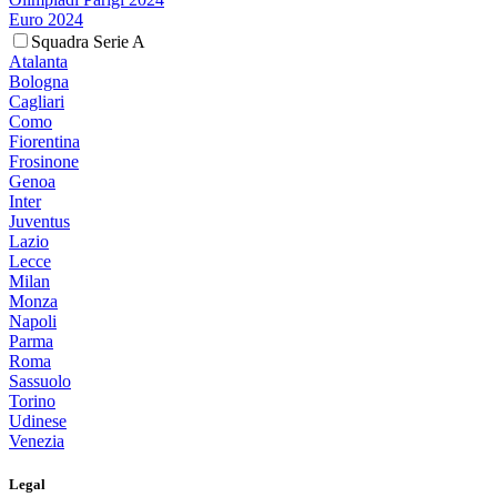
Euro 2024
Squadra Serie A
Atalanta
Bologna
Cagliari
Como
Fiorentina
Frosinone
Genoa
Inter
Juventus
Lazio
Lecce
Milan
Monza
Napoli
Parma
Roma
Sassuolo
Torino
Udinese
Venezia
Legal