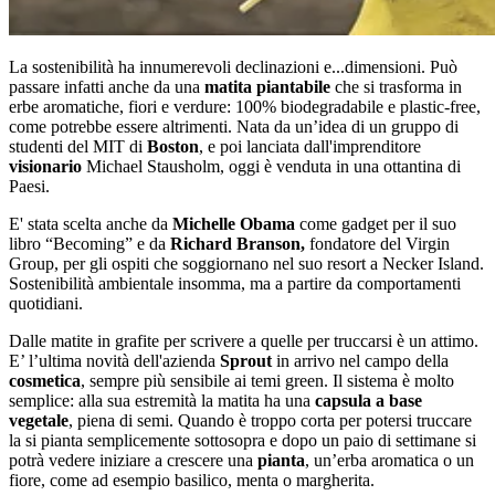
La sostenibilità ha innumerevoli declinazioni e...dimensioni. Può
passare infatti anche da una
matita piantabile
che si trasforma in
erbe aromatiche, fiori e verdure: 100% biodegradabile e plastic-free,
come potrebbe essere altrimenti. Nata da un’idea di un gruppo di
studenti del MIT di
Boston
, e poi lanciata dall'imprenditore
visionario
Michael Stausholm, oggi è venduta in una ottantina di
Paesi.
E' stata scelta anche da
Michelle Obama
come gadget per il suo
libro “Becoming” e da
Richard Branson,
fondatore del Virgin
Group, per gli ospiti che soggiornano nel suo resort a Necker Island.
Sostenibilità ambientale insomma, ma a partire da comportamenti
quotidiani.
Dalle matite in grafite per scrivere a quelle per truccarsi è un attimo.
E’ l’ultima novità dell'azienda
Sprout
in arrivo nel campo della
cosmetica
, sempre più sensibile ai temi green. Il sistema è molto
semplice: alla sua estremità la matita ha una
capsula a base
vegetale
, piena di semi. Quando è troppo corta per potersi truccare
la si pianta semplicemente sottosopra e dopo un paio di settimane si
potrà vedere iniziare a crescere una
pianta
, un’erba aromatica o un
fiore, come ad esempio basilico, menta o margherita.