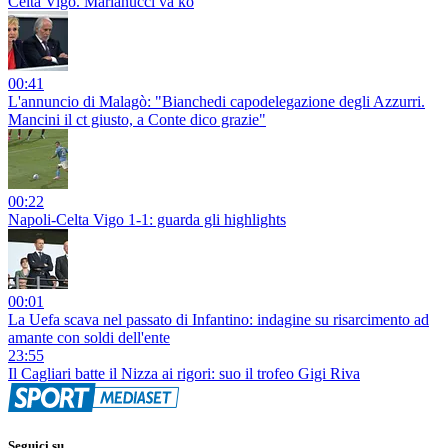
Celta Vigo. Marianucci va ko
00:41
L'annuncio di Malagò: "Bianchedi capodelegazione degli Azzurri.
Mancini il ct giusto, a Conte dico grazie"
00:22
Napoli-Celta Vigo 1-1: guarda gli highlights
00:01
La Uefa scava nel passato di Infantino: indagine su risarcimento ad
amante con soldi dell'ente
23:55
Il Cagliari batte il Nizza ai rigori: suo il trofeo Gigi Riva
Seguici su