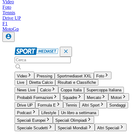
Video
Foto
Tennis
Drive UP
F1
MotoGp
Video
Pressing
Sportmediaset XXL
Foto
Live
Diretta Calcio
Risultati e Classifiche
News Live
Calcio
Coppa Italia
Supercoppa Italiana
Probabili Formazioni
Squadre
Mercato
Motori
Drive UP
Formula E
Tennis
Altri Sport
Sondaggi
Podcast
Lifestyle
Un libro a settimana
Speciali Europei
Speciali Olimpiadi
Speciale Scudetti
Speciali Mondiali
Altri Speciali