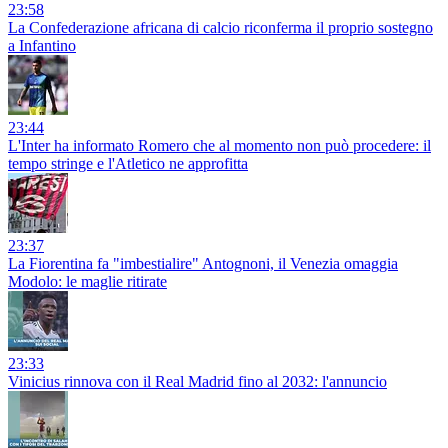
23:58
La Confederazione africana di calcio riconferma il proprio sostegno
a Infantino
23:44
L'Inter ha informato Romero che al momento non può procedere: il
tempo stringe e l'Atletico ne approfitta
23:37
La Fiorentina fa "imbestialire" Antognoni, il Venezia omaggia
Modolo: le maglie ritirate
23:33
Vinicius rinnova con il Real Madrid fino al 2032: l'annuncio