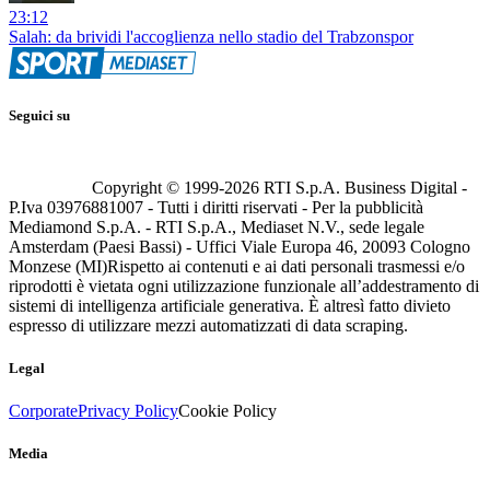
23:12
Salah: da brividi l'accoglienza nello stadio del Trabzonspor
Seguici su
Copyright © 1999-
2026
RTI S.p.A. Business Digital -
P.Iva 03976881007 - Tutti i diritti riservati - Per la pubblicità
Mediamond S.p.A. - RTI S.p.A., Mediaset N.V., sede legale
Amsterdam (Paesi Bassi) - Uffici Viale Europa 46, 20093 Cologno
Monzese (MI)
Rispetto ai contenuti e ai dati personali trasmessi e/o
riprodotti è vietata ogni utilizzazione funzionale all’addestramento di
sistemi di intelligenza artificiale generativa. È altresì fatto divieto
espresso di utilizzare mezzi automatizzati di data scraping.
Legal
Corporate
Privacy Policy
Cookie Policy
Media