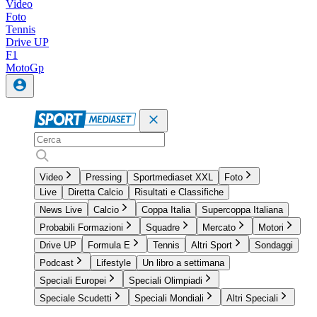
Video
Foto
Tennis
Drive UP
F1
MotoGp
Video
Pressing
Sportmediaset XXL
Foto
Live
Diretta Calcio
Risultati e Classifiche
News Live
Calcio
Coppa Italia
Supercoppa Italiana
Probabili Formazioni
Squadre
Mercato
Motori
Drive UP
Formula E
Tennis
Altri Sport
Sondaggi
Podcast
Lifestyle
Un libro a settimana
Speciali Europei
Speciali Olimpiadi
Speciale Scudetti
Speciali Mondiali
Altri Speciali