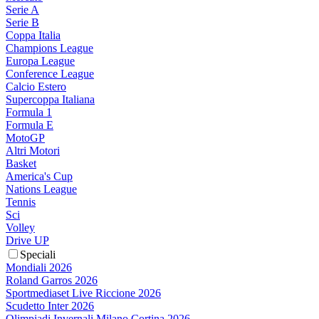
Serie A
Serie B
Coppa Italia
Champions League
Europa League
Conference League
Calcio Estero
Supercoppa Italiana
Formula 1
Formula E
MotoGP
Altri Motori
Basket
America's Cup
Nations League
Tennis
Sci
Volley
Drive UP
Speciali
Mondiali 2026
Roland Garros 2026
Sportmediaset Live Riccione 2026
Scudetto Inter 2026
Olimpiadi Invernali Milano Cortina 2026