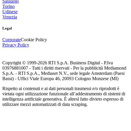
Sassuolo
Torino
Udinese
Venezia
Legal
Corporate
Cookie Policy
Privacy Policy
Copyright © 1999-
2026
RTI S.p.A. Business Digital - P.Iva
03976881007 - Tutti i diritti riservati - Per la pubblicità Mediamond
S.p.A. - RTI S.p.A., Mediaset N.V., sede legale Amsterdam (Paesi
Bassi) - Uffici Viale Europa 46, 20093 Cologno Monzese (MI)
Rispetto ai contenuti e ai dati personali trasmessi e/o riprodotti è
vietata ogni utilizzazione funzionale all’addestramento di sistemi di
intelligenza artificiale generativa. È altresì fatto divieto espresso di
utilizzare mezzi automatizzati di data scraping.