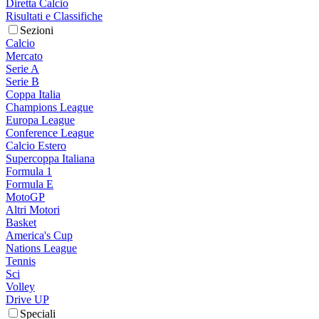
Diretta Calcio
Risultati e Classifiche
Sezioni
Calcio
Mercato
Serie A
Serie B
Coppa Italia
Champions League
Europa League
Conference League
Calcio Estero
Supercoppa Italiana
Formula 1
Formula E
MotoGP
Altri Motori
Basket
America's Cup
Nations League
Tennis
Sci
Volley
Drive UP
Speciali