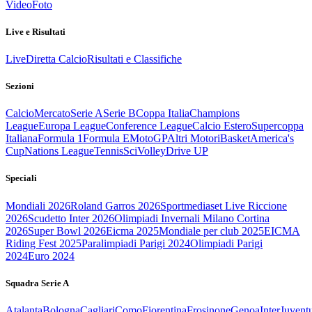
Video
Foto
Live e Risultati
Live
Diretta Calcio
Risultati e Classifiche
Sezioni
Calcio
Mercato
Serie A
Serie B
Coppa Italia
Champions
League
Europa League
Conference League
Calcio Estero
Supercoppa
Italiana
Formula 1
Formula E
MotoGP
Altri Motori
Basket
America's
Cup
Nations League
Tennis
Sci
Volley
Drive UP
Speciali
Mondiali 2026
Roland Garros 2026
Sportmediaset Live Riccione
2026
Scudetto Inter 2026
Olimpiadi Invernali Milano Cortina
2026
Super Bowl 2026
Eicma 2025
Mondiale per club 2025
EICMA
Riding Fest 2025
Paralimpiadi Parigi 2024
Olimpiadi Parigi
2024
Euro 2024
Squadra Serie A
Atalanta
Bologna
Cagliari
Como
Fiorentina
Frosinone
Genoa
Inter
Juvent