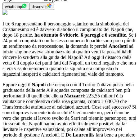
whatsapp
discover
I tre 6 rappresentano il personaggio satanico nella simbologia del
Cristianesimo ed è davvero diabolico il campionato del Napoli che,
dopo 18 partite,
ha ottenuto 6 vittorie, 6 pareggi e 6 sconfitte
. Se i
24 punti conquistati con lo stesso numero di partite sono poco più di
un rendimento da retrocessione, la domanda è: perchè
Ancelotti
ad
inizio stagione aveva strombazzato ai quattro venti la possibilità di
vincere lo scudetto alla guida del Napoli? Ad oggi il distacco dalla
vetta è il doppio dei punti fatti dal Napoli, un trend negativo che non
si era vissuto nemmeno quando la squadra era composta da
ragazzini inesperti e calciatori rigenerati sul viale del tramonto.
Eppure oggi il
Napoli
che occupa con il Torino l’ottavo posto nella
graduatoria della serie A è squadra composta da calciatori ben più
performanti di quelli che allena
Mazzarri
: 223,55 milioni è la
valutazione complessiva della rosa granata, contro i 630,70 che
Transfermarkt attribuisce ai calciatori azzurri. Cosa sarà successo? Si
sono improvvisamente imbrocchiti? Certamente no, però è anche
vero che grazie al lavoro svolto da Sarri nel triennio partenopeo, tutti
i tesserati del Napoli hanno avuto effetti talmente positivi, da far
lievitare le rispettive valutazioni, poi calate all’improvviso nel
periodo di gestione Ancelotti. E
De Laurentiis
farà bene a prendere