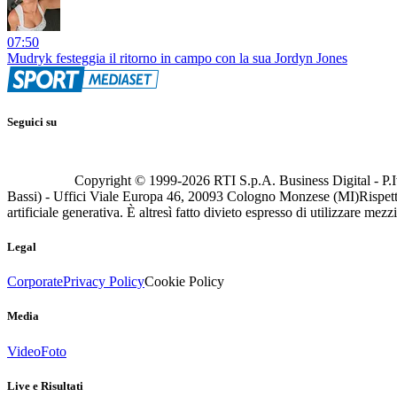
07:50
Mudryk festeggia il ritorno in campo con la sua Jordyn Jones
Seguici su
Copyright © 1999-
2026
RTI S.p.A. Business Digital - P.I
Bassi) - Uffici Viale Europa 46, 20093 Cologno Monzese (MI)
Rispett
artificiale generativa. È altresì fatto divieto espresso di utilizzare mez
Legal
Corporate
Privacy Policy
Cookie Policy
Media
Video
Foto
Live e Risultati