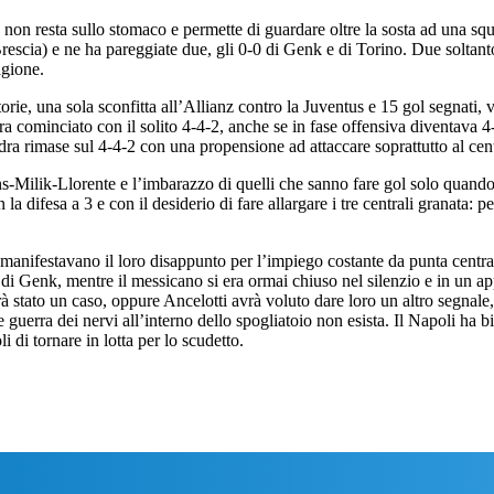
, non resta sullo stomaco e permette di guardare oltre la sosta ad una squa
Brescia) e ne ha pareggiate due, gli 0-0 di Genk e di Torino. Due soltanto
agione.
ie, una sola sconfitta all’Allianz contro la Juventus e 15 gol segnati, v
ra cominciato con il solito 4-4-2, anche se in fase offensiva diventava 4-2
ra rimase sul 4-4-2 con una propensione ad attaccare soprattutto al cen
ns-Milik-Llorente e l’imbarazzo di quelli che sanno fare gol solo quando 
 la difesa a 3 e con il desiderio di fare allargare i tre centrali granata: 
ù manifestavano il loro disappunto per l’impiego costante da punta centr
di Genk, mentre il messicano si era ormai chiuso nel silenzio e in un ap
arà stato un caso, oppure Ancelotti avrà voluto dare loro un altro segnale
 guerra dei nervi all’interno dello spogliatoio non esista. Il Napoli ha b
i di tornare in lotta per lo scudetto.