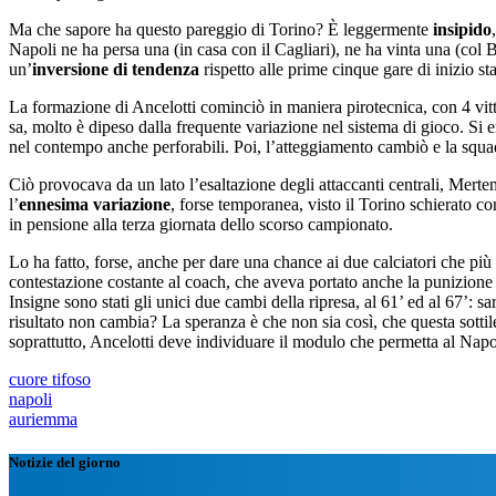
Ma che sapore ha questo pareggio di Torino? È leggermente
insipido
Napoli ne ha persa una (in casa con il Cagliari), ne ha vinta una (col 
un’
inversione di tendenza
rispetto alle prime cinque gare di inizio st
La formazione di Ancelotti cominciò in maniera pirotecnica, con 4 vittor
sa, molto è dipeso dalla frequente variazione nel sistema di gioco. Si e
nel contempo anche perforabili. Poi, l’atteggiamento cambiò e la squad
Ciò provocava da un lato l’esaltazione degli attaccanti centrali, Merte
l’
ennesima variazione
, forse temporanea, visto il Torino schierato con
in pensione alla terza giornata dello scorso campionato.
Lo ha fatto, forse, anche per dare una chance ai due calciatori che pi
contestazione costante al coach, che aveva portato anche la punizione 
Insigne sono stati gli unici due cambi della ripresa, al 61’ ed al 67’: s
risultato non cambia? La speranza è che non sia così, che questa sottile
soprattutto, Ancelotti deve individuare il modulo che permetta al Napol
cuore tifoso
napoli
auriemma
Notizie del giorno