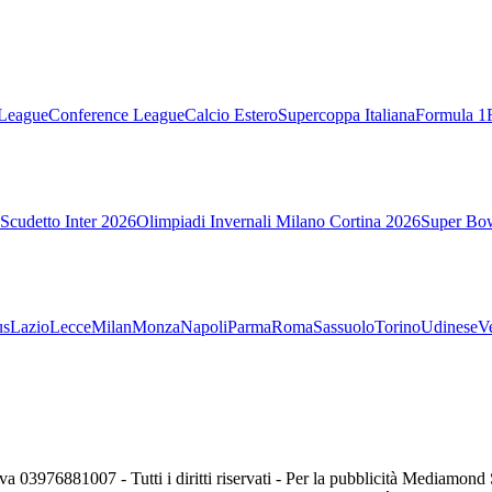
League
Conference League
Calcio Estero
Supercoppa Italiana
Formula 1
Scudetto Inter 2026
Olimpiadi Invernali Milano Cortina 2026
Super Bo
us
Lazio
Lecce
Milan
Monza
Napoli
Parma
Roma
Sassuolo
Torino
Udinese
V
va 03976881007 - Tutti i diritti riservati - Per la pubblicità Mediamon