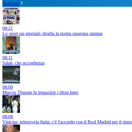
Vedi tutti
08:21
Lo sport sui giornali: sfoglia la nostra rassegna stampa
08:11
Salah, che accoglienza
08:09
Marcus Thuram fa impazzire i tifosi Inter
08:08
Vinicius, telenovela finita: c'è l'accordo con il Real Madrid per il rinn