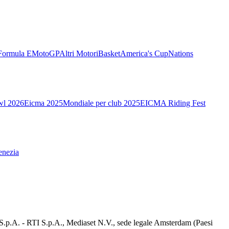
Formula E
MotoGP
Altri Motori
Basket
America's Cup
Nations
wl 2026
Eicma 2025
Mondiale per club 2025
EICMA Riding Fest
enezia
d S.p.A. - RTI S.p.A., Mediaset N.V., sede legale Amsterdam (Paesi