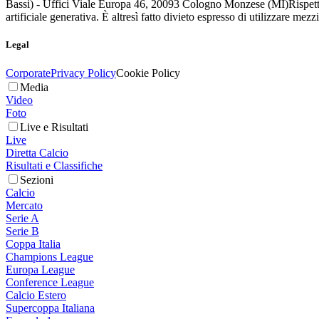
Bassi) - Uffici Viale Europa 46, 20093 Cologno Monzese (MI)
Rispett
artificiale generativa. È altresì fatto divieto espresso di utilizzare mez
Legal
Corporate
Privacy Policy
Cookie Policy
Media
Video
Foto
Live e Risultati
Live
Diretta Calcio
Risultati e Classifiche
Sezioni
Calcio
Mercato
Serie A
Serie B
Coppa Italia
Champions League
Europa League
Conference League
Calcio Estero
Supercoppa Italiana