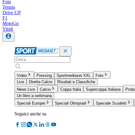
Foto
Tennis
Drive UP
F1
MotoGp
Virali
Video
Pressing
Sportmediaset XXL
Foto
Live
Diretta Calcio
Risultati e Classifiche
News Live
Calcio
Coppa Italia
Supercoppa Italiana
Proba
Un libro a settimana
Speciali Europei
Speciali Olimpiadi
Speciale Scudetti
Seguici anche su