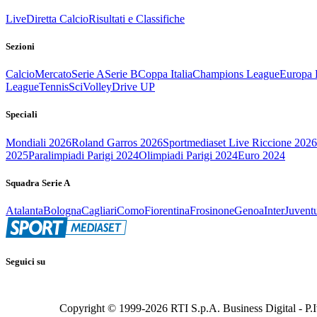
Live
Diretta Calcio
Risultati e Classifiche
Sezioni
Calcio
Mercato
Serie A
Serie B
Coppa Italia
Champions League
Europa 
League
Tennis
Sci
Volley
Drive UP
Speciali
Mondiali 2026
Roland Garros 2026
Sportmediaset Live Riccione 2026
2025
Paralimpiadi Parigi 2024
Olimpiadi Parigi 2024
Euro 2024
Squadra Serie A
Atalanta
Bologna
Cagliari
Como
Fiorentina
Frosinone
Genoa
Inter
Juvent
Seguici su
Copyright © 1999-
2026
RTI S.p.A. Business Digital - P.I