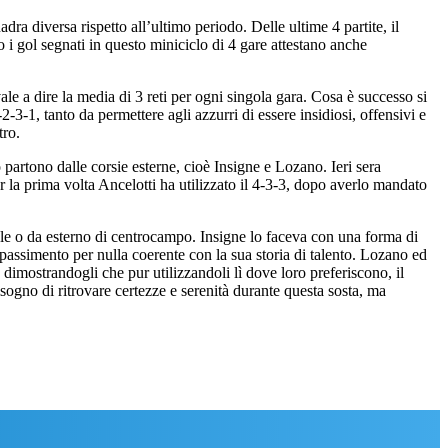
dra diversa rispetto all’ultimo periodo. Delle ultime 4 partite, il
 i gol segnati in questo miniciclo di 4 gare attestano anche
ale a dire la media di 3 reti per ogni singola gara. Cosa è successo si
-3-1, tanto da permettere agli azzurri di essere insidiosi, offensivi e
tro.
partono dalle corsie esterne, cioè Insigne e Lozano. Ieri sera
per la prima volta Ancelotti ha utilizzato il 4-3-3, dopo averlo mandato
ale o da esterno di centrocampo. Insigne lo faceva con una forma di
passimento per nulla coerente con la sua storia di talento. Lozano ed
, dimostrandogli che pur utilizzandoli lì dove loro preferiscono, il
isogno di ritrovare certezze e serenità durante questa sosta, ma