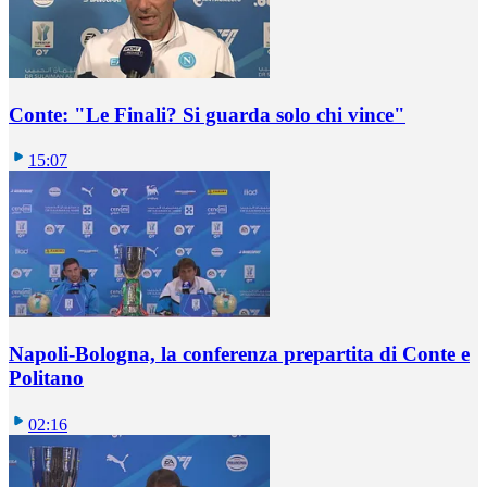
Conte: "Le Finali? Si guarda solo chi vince"
15:07
Napoli-Bologna, la conferenza prepartita di Conte e
Politano
02:16