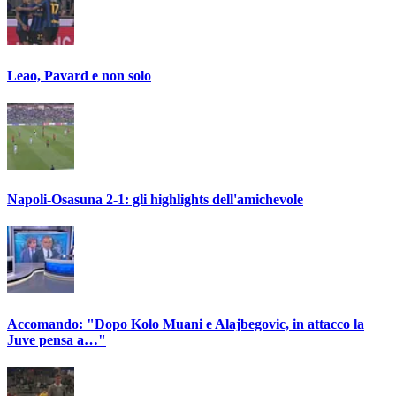
Leao, Pavard e non solo
Napoli-Osasuna 2-1: gli highlights dell'amichevole
Accomando: "Dopo Kolo Muani e Alajbegovic, in attacco la
Juve pensa a…"