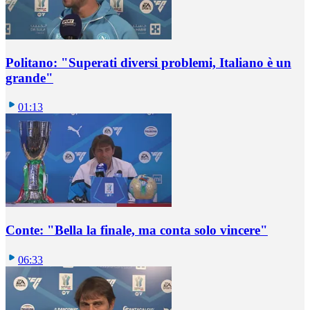
Politano: "Superati diversi problemi, Italiano è un
grande"
01:13
Conte: "Bella la finale, ma conta solo vincere"
06:33