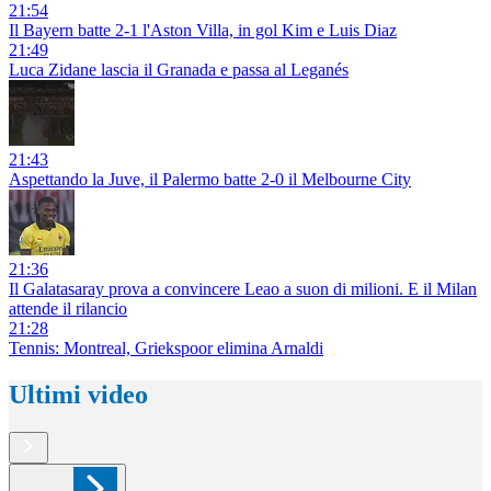
21:54
Il Bayern batte 2-1 l'Aston Villa, in gol Kim e Luis Diaz
21:49
Luca Zidane lascia il Granada e passa al Leganés
21:43
Aspettando la Juve, il Palermo batte 2-0 il Melbourne City
21:36
Il Galatasaray prova a convincere Leao a suon di milioni. E il Milan
attende il rilancio
21:28
Tennis: Montreal, Griekspoor elimina Arnaldi
Ultimi video