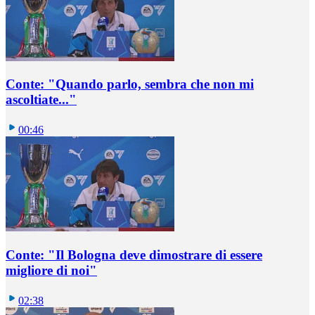
Conte: "Quando parlo, sembra che non mi
ascoltiate..."
00:46
Conte: "Il Bologna deve dimostrare di essere
migliore di noi"
02:38