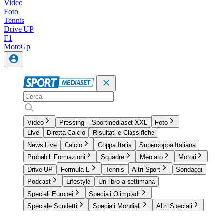
Video
Foto
Tennis
Drive UP
F1
MotoGp
Video
Pressing
Sportmediaset XXL
Foto
Live
Diretta Calcio
Risultati e Classifiche
News Live
Calcio
Coppa Italia
Supercoppa Italiana
Probabili Formazioni
Squadre
Mercato
Motori
Drive UP
Formula E
Tennis
Altri Sport
Sondaggi
Podcast
Lifestyle
Un libro a settimana
Speciali Europei
Speciali Olimpiadi
Speciale Scudetti
Speciali Mondiali
Altri Speciali