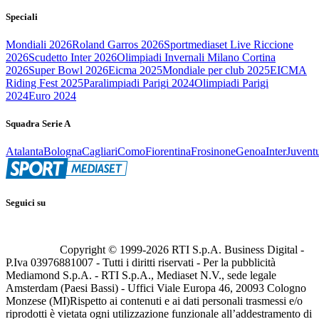
Speciali
Mondiali 2026
Roland Garros 2026
Sportmediaset Live Riccione
2026
Scudetto Inter 2026
Olimpiadi Invernali Milano Cortina
2026
Super Bowl 2026
Eicma 2025
Mondiale per club 2025
EICMA
Riding Fest 2025
Paralimpiadi Parigi 2024
Olimpiadi Parigi
2024
Euro 2024
Squadra Serie A
Atalanta
Bologna
Cagliari
Como
Fiorentina
Frosinone
Genoa
Inter
Juvent
Seguici su
Copyright © 1999-
2026
RTI S.p.A. Business Digital -
P.Iva 03976881007 - Tutti i diritti riservati - Per la pubblicità
Mediamond S.p.A. - RTI S.p.A., Mediaset N.V., sede legale
Amsterdam (Paesi Bassi) - Uffici Viale Europa 46, 20093 Cologno
Monzese (MI)
Rispetto ai contenuti e ai dati personali trasmessi e/o
riprodotti è vietata ogni utilizzazione funzionale all’addestramento di