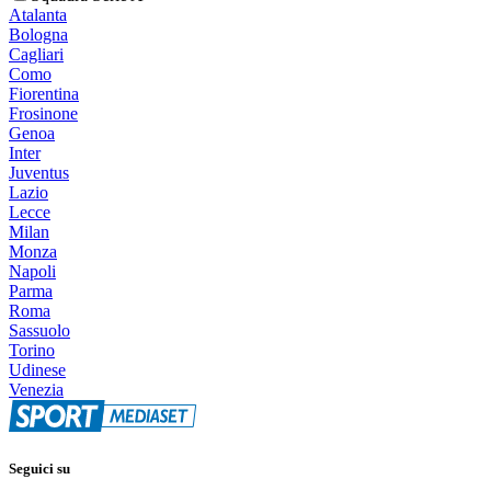
Atalanta
Bologna
Cagliari
Como
Fiorentina
Frosinone
Genoa
Inter
Juventus
Lazio
Lecce
Milan
Monza
Napoli
Parma
Roma
Sassuolo
Torino
Udinese
Venezia
Seguici su