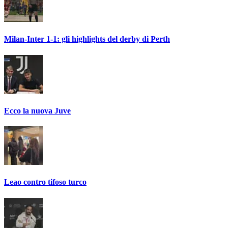
Milan-Inter 1-1: gli highlights del derby di Perth
Ecco la nuova Juve
Leao contro tifoso turco