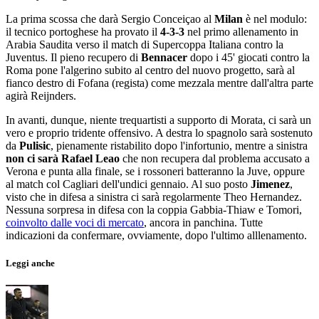
La prima scossa che darà Sergio Conceiçao al
Milan
è nel modulo:
il tecnico portoghese ha provato il
4-3-3
nel primo allenamento in
Arabia Saudita verso il match di Supercoppa Italiana contro la
Juventus. Il pieno recupero di
Bennacer
dopo i 45' giocati contro la
Roma pone l'algerino subito al centro del nuovo progetto, sarà al
fianco destro di Fofana (regista) come mezzala mentre dall'altra parte
agirà Reijnders.
In avanti, dunque, niente trequartisti a supporto di Morata, ci sarà un
vero e proprio tridente offensivo. A destra lo spagnolo sarà sostenuto
da
Pulisic
, pienamente ristabilito dopo l'infortunio, mentre a sinistra
non ci sarà Rafael Leao
che non recupera dal problema accusato a
Verona e punta alla finale, se i rossoneri batteranno la Juve, oppure
al match col Cagliari dell'undici gennaio. Al suo posto
Jimenez
,
visto che in difesa a sinistra ci sarà regolarmente Theo Hernandez.
Nessuna sorpresa in difesa con la coppia Gabbia-Thiaw e Tomori,
coinvolto dalle voci di mercato
, ancora in panchina. Tutte
indicazioni da confermare, ovviamente, dopo l'ultimo alllenamento.
Leggi anche