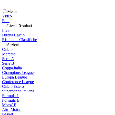
Media
Video
Foto
Live e Risultati
Live
Diretta Calcio
Risultati e Classifiche
Sezioni
Calcio
Mercato
Serie A
Serie B
Coppa Italia
Champions League
Europa League
Conference League
Calcio Estero
Supercoppa Italiana
Formula 1
Formula E
MotoGP
Altri Motori
Basket