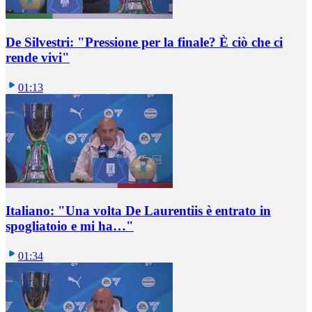
De Silvestri: "Pressione per la finale? È ciò che ci
rende vivi"
01:13
Italiano: "Una volta De Laurentiis è entrato in
spogliatoio e mi ha…"
01:34