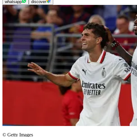
whatsapp
discover
© Getty Images