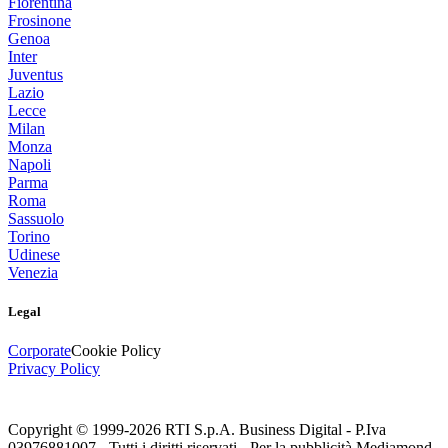
Fiorentina
Frosinone
Genoa
Inter
Juventus
Lazio
Lecce
Milan
Monza
Napoli
Parma
Roma
Sassuolo
Torino
Udinese
Venezia
Legal
Corporate
Cookie Policy
Privacy Policy
Copyright © 1999-
2026
RTI S.p.A. Business Digital - P.Iva
03976881007 - Tutti i diritti riservati - Per la pubblicità Mediamond