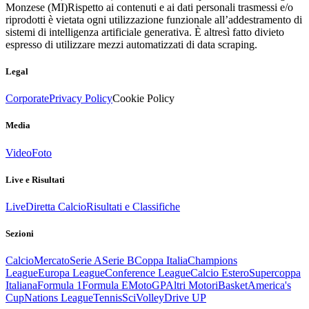
Monzese (MI)
Rispetto ai contenuti e ai dati personali trasmessi e/o
riprodotti è vietata ogni utilizzazione funzionale all’addestramento di
sistemi di intelligenza artificiale generativa. È altresì fatto divieto
espresso di utilizzare mezzi automatizzati di data scraping.
Legal
Corporate
Privacy Policy
Cookie Policy
Media
Video
Foto
Live e Risultati
Live
Diretta Calcio
Risultati e Classifiche
Sezioni
Calcio
Mercato
Serie A
Serie B
Coppa Italia
Champions
League
Europa League
Conference League
Calcio Estero
Supercoppa
Italiana
Formula 1
Formula E
MotoGP
Altri Motori
Basket
America's
Cup
Nations League
Tennis
Sci
Volley
Drive UP