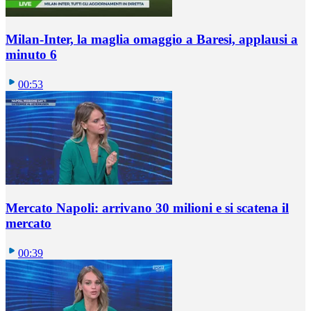
Milan-Inter, la maglia omaggio a Baresi, applausi a
minuto 6
00:53
Mercato Napoli: arrivano 30 milioni e si scatena il
mercato
00:39