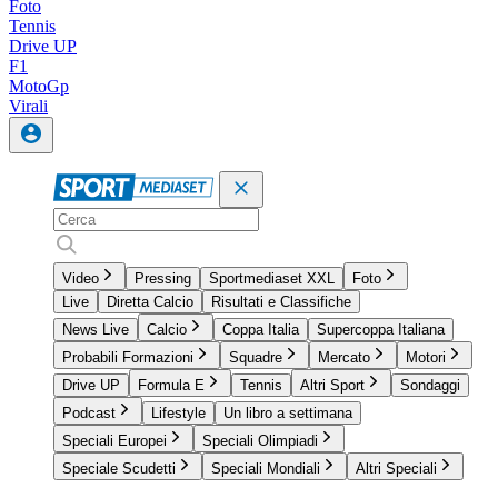
Foto
Tennis
Drive UP
F1
MotoGp
Virali
Video
Pressing
Sportmediaset XXL
Foto
Live
Diretta Calcio
Risultati e Classifiche
News Live
Calcio
Coppa Italia
Supercoppa Italiana
Probabili Formazioni
Squadre
Mercato
Motori
Drive UP
Formula E
Tennis
Altri Sport
Sondaggi
Podcast
Lifestyle
Un libro a settimana
Speciali Europei
Speciali Olimpiadi
Speciale Scudetti
Speciali Mondiali
Altri Speciali