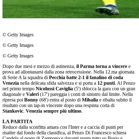
© Getty Images
© Getty Images
© Getty Images
Dopo due mesi e mezzo di astinenza,
il Parma torna a vincere
e
prova ad allontanarsi dalla zona retrocessione. Nella 12.ma giornata
di Serie A la squadra di
Pecchia batte 2-1 il fanalino di coda
Venezia
nella delicata sfida salvezza e si porta a
12 punti
. Al Penzo
nel primo tempo
Nicolussi Caviglia
(5') sblocca la gara con un gran
diagonale e
Valeri
(17') pareggia i conti di sinistro dal limite. Nella
ripresa poi
Bonny
(68') entra al posto di
Mihaila
e ribalta subito il
risultato con un tap-in vincente dopo una respinta corta di
Stankovic
.
Venezia sempre più ultimo
.
LA PARTITA
Reduce dalla sconfitta amara con l'Inter e a caccia di punti per
risalire dal fondo della classifica, al Penzo Di Francesco schiera
Candela al posto di Zampano e davanti punta tutto su Busio e