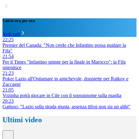
Calcio ora per ora
Vedi tutti
22:25
Premier del Canada: "Non credo che Infantino possa guidare la
Fifa"
21:54
Per il Times "Infantino spinge per la finale in Marocco": la Fifa
smentisce
21:23
Poker Lazio all'Ostiamare in amichevole, doppiette per Ratkov e
Zaccagni
21:05
Vozinha potrà giocare in Cile con il soprannome sulla maglia
20:23
Gattuso: "Lazio sulla strada giusta, assenza tifosi non sia un alibi"
Ultimi video