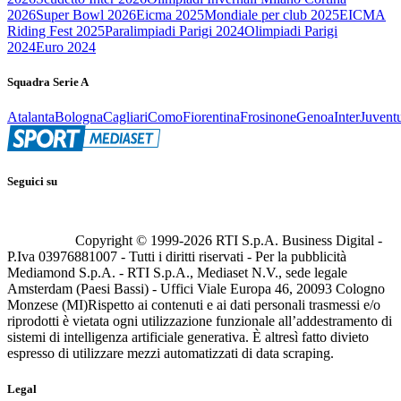
2026
Super Bowl 2026
Eicma 2025
Mondiale per club 2025
EICMA
Riding Fest 2025
Paralimpiadi Parigi 2024
Olimpiadi Parigi
2024
Euro 2024
Squadra Serie A
Atalanta
Bologna
Cagliari
Como
Fiorentina
Frosinone
Genoa
Inter
Juvent
Seguici su
Copyright © 1999-
2026
RTI S.p.A. Business Digital -
P.Iva 03976881007 - Tutti i diritti riservati - Per la pubblicità
Mediamond S.p.A. - RTI S.p.A., Mediaset N.V., sede legale
Amsterdam (Paesi Bassi) - Uffici Viale Europa 46, 20093 Cologno
Monzese (MI)
Rispetto ai contenuti e ai dati personali trasmessi e/o
riprodotti è vietata ogni utilizzazione funzionale all’addestramento di
sistemi di intelligenza artificiale generativa. È altresì fatto divieto
espresso di utilizzare mezzi automatizzati di data scraping.
Legal