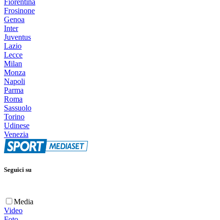
Fiorentina
Frosinone
Genoa
Inter
Juventus
Lazio
Lecce
Milan
Monza
Napoli
Parma
Roma
Sassuolo
Torino
Udinese
Venezia
Seguici su
Media
Video
Foto