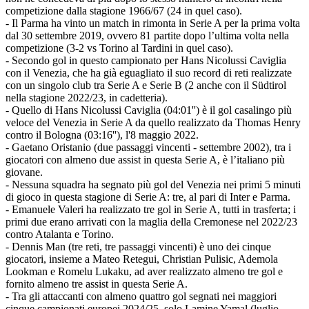
competizione dalla stagione 1966/67 (24 in quel caso).
- Il Parma ha vinto un match in rimonta in Serie A per la prima volta
dal 30 settembre 2019, ovvero 81 partite dopo l’ultima volta nella
competizione (3-2 vs Torino al Tardini in quel caso).
- Secondo gol in questo campionato per Hans Nicolussi Caviglia
con il Venezia, che ha già eguagliato il suo record di reti realizzate
con un singolo club tra Serie A e Serie B (2 anche con il Südtirol
nella stagione 2022/23, in cadetteria).
- Quello di Hans Nicolussi Caviglia (04:01'') è il gol casalingo più
veloce del Venezia in Serie A da quello realizzato da Thomas Henry
contro il Bologna (03:16''), l'8 maggio 2022.
- Gaetano Oristanio (due passaggi vincenti - settembre 2002), tra i
giocatori con almeno due assist in questa Serie A, è l’italiano più
giovane.
- Nessuna squadra ha segnato più gol del Venezia nei primi 5 minuti
di gioco in questa stagione di Serie A: tre, al pari di Inter e Parma.
- Emanuele Valeri ha realizzato tre gol in Serie A, tutti in trasferta; i
primi due erano arrivati con la maglia della Cremonese nel 2022/23
contro Atalanta e Torino.
- Dennis Man (tre reti, tre passaggi vincenti) è uno dei cinque
giocatori, insieme a Mateo Retegui, Christian Pulisic, Ademola
Lookman e Romelu Lukaku, ad aver realizzato almeno tre gol e
fornito almeno tre assist in questa Serie A.
- Tra gli attaccanti con almeno quattro gol segnati nei maggiori
cinque campionati europei 2024/25, solo Lamine Yamal (luglio