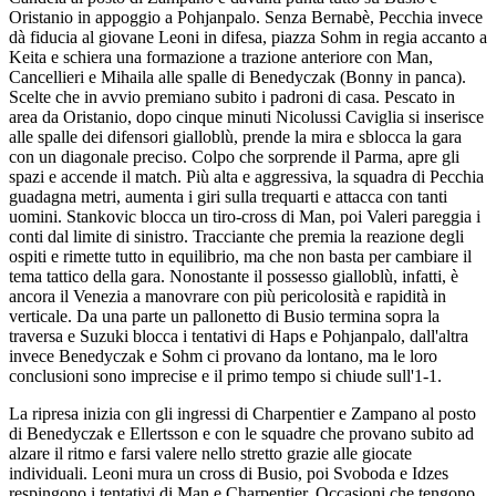
Oristanio in appoggio a Pohjanpalo. Senza Bernabè, Pecchia invece
dà fiducia al giovane Leoni in difesa, piazza Sohm in regia accanto a
Keita e schiera una formazione a trazione anteriore con Man,
Cancellieri e Mihaila alle spalle di Benedyczak (Bonny in panca).
Scelte che in avvio premiano subito i padroni di casa. Pescato in
area da Oristanio, dopo cinque minuti Nicolussi Caviglia si inserisce
alle spalle dei difensori gialloblù, prende la mira e sblocca la gara
con un diagonale preciso. Colpo che sorprende il Parma, apre gli
spazi e accende il match. Più alta e aggressiva, la squadra di Pecchia
guadagna metri, aumenta i giri sulla trequarti e attacca con tanti
uomini. Stankovic blocca un tiro-cross di Man, poi Valeri pareggia i
conti dal limite di sinistro. Tracciante che premia la reazione degli
ospiti e rimette tutto in equilibrio, ma che non basta per cambiare il
tema tattico della gara. Nonostante il possesso gialloblù, infatti, è
ancora il Venezia a manovrare con più pericolosità e rapidità in
verticale. Da una parte un pallonetto di Busio termina sopra la
traversa e Suzuki blocca i tentativi di Haps e Pohjanpalo, dall'altra
invece Benedyczak e Sohm ci provano da lontano, ma le loro
conclusioni sono imprecise e il primo tempo si chiude sull'1-1.
La ripresa inizia con gli ingressi di Charpentier e Zampano al posto
di Benedyczak e Ellertsson e con le squadre che provano subito ad
alzare il ritmo e farsi valere nello stretto grazie alle giocate
individuali. Leoni mura un cross di Busio, poi Svoboda e Idzes
respingono i tentativi di Man e Charpentier. Occasioni che tengono