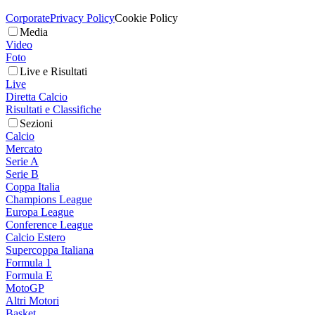
Corporate
Privacy Policy
Cookie Policy
Media
Video
Foto
Live e Risultati
Live
Diretta Calcio
Risultati e Classifiche
Sezioni
Calcio
Mercato
Serie A
Serie B
Coppa Italia
Champions League
Europa League
Conference League
Calcio Estero
Supercoppa Italiana
Formula 1
Formula E
MotoGP
Altri Motori
Basket