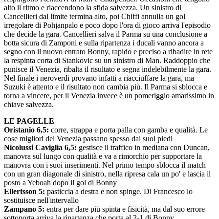
alto il ritmo e riaccendono la sfida salvezza. Un sinistro di
Cancellieri dal limite termina alto, poi Chiffi annulla un gol
irregolare di Pohjanpalo e poco dopo l'ora di gioco arriva l'episodio
che decide la gara. Cancellieri salva il Parma su una conclusione a
botta sicura di Zamponi e sulla ripartenza i ducali vanno ancora a
segno con il nuovo entrato Bonny, rapido e preciso a ribadire in rete
la respinta corta di Stankovic su un sinistro di Man. Raddoppio che
punisce il Venezia, ribalta il risultato e segna indelebilmente la gara.
Nel finale i neroverdi provano infatti a riacciuffare la gara, ma
Suzuki è attento e il risultato non cambia più. Il Parma si sblocca e
torna a vincere, per il Venezia invece è un pomeriggio amarissimo in
chiave salvezza.
LE PAGELLE
Oristanio 6,5:
corre, strappa e porta palla con gamba e qualità. Le
cose migliori del Venezia passano spesso dai suoi piedi
Nicolussi Caviglia 6,5:
gestisce il traffico in mediana con Duncan,
manovra sul lungo con qualità e va a rimorchio per supportare la
manovra con i suoi inserimenti. Nel primo tempo sblocca il match
con un gran diagonale di sinistro, nella ripresa cala un po' e lascia il
posto a Yeboah dopo il gol di Bonny
Ellertsson 5:
pasticcia a destra e non spinge. Di Francesco lo
sostituisce nell'intervallo
Zampano 5:
entra per dare più spinta e fisicità, ma dal suo errore
sottoporta arriva la ripartenza che porta al 2-1 di Bonny