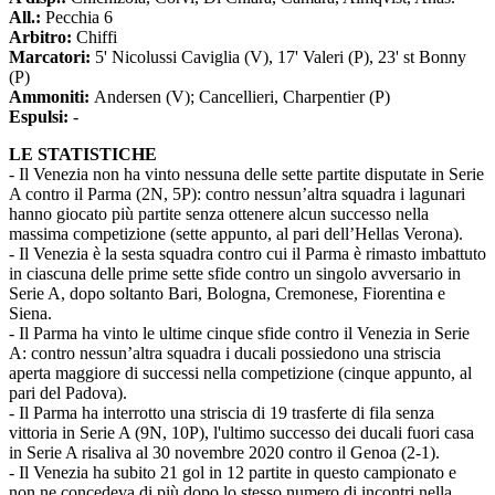
All.:
Pecchia 6
Arbitro:
Chiffi
Marcatori:
5' Nicolussi Caviglia (V), 17' Valeri (P), 23' st Bonny
(P)
Ammoniti:
Andersen (V); Cancellieri, Charpentier (P)
Espulsi:
-
LE STATISTICHE
- Il Venezia non ha vinto nessuna delle sette partite disputate in Serie
A contro il Parma (2N, 5P): contro nessun’altra squadra i lagunari
hanno giocato più partite senza ottenere alcun successo nella
massima competizione (sette appunto, al pari dell’Hellas Verona).
- Il Venezia è la sesta squadra contro cui il Parma è rimasto imbattuto
in ciascuna delle prime sette sfide contro un singolo avversario in
Serie A, dopo soltanto Bari, Bologna, Cremonese, Fiorentina e
Siena.
- Il Parma ha vinto le ultime cinque sfide contro il Venezia in Serie
A: contro nessun’altra squadra i ducali possiedono una striscia
aperta maggiore di successi nella competizione (cinque appunto, al
pari del Padova).
- Il Parma ha interrotto una striscia di 19 trasferte di fila senza
vittoria in Serie A (9N, 10P), l'ultimo successo dei ducali fuori casa
in Serie A risaliva al 30 novembre 2020 contro il Genoa (2-1).
- Il Venezia ha subito 21 gol in 12 partite in questo campionato e
non ne concedeva di più dopo lo stesso numero di incontri nella