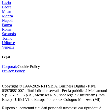
Lazio
Lecce
Milan
Monza
Napoli
Parma
Roma
Sassuolo
Torino
Udinese
Venezia
Legal
Corporate
Cookie Policy
Privacy Policy
Copyright © 1999-
2026
RTI S.p.A. Business Digital - P.Iva
03976881007 - Tutti i diritti riservati - Per la pubblicità Mediamond
S.p.A. - RTI S.p.A., Mediaset N.V., sede legale Amsterdam (Paesi
Bassi) - Uffici Viale Europa 46, 20093 Cologno Monzese (MI)
Rispetto ai contenuti e ai dati personali trasmessi e/o riprodotti è