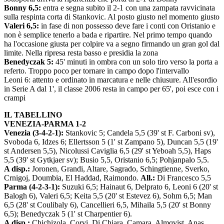
Bonny 6,5:
entra e segna subito il 2-1 con una zampata ravvicinata
sulla respinta corta di Stankovic. Al posto giusto nel momento giusto
Valeri 6,5:
in fase di non possesso deve fare i conti con Oristanio e
non è semplice tenerlo a bada e ripartire. Nel primo tempo quando
ha l'occasione giusta per colpire va a segno firmando un gran gol dal
limite. Nella ripresa resta basso e presidia la zona
Benedyczak 5:
45' minuti in ombra con un solo tiro verso la porta a
referto. Troppo poco per tornare in campo dopo l'intervallo
Leoni 6: attento e ordinato in marcatura e nelle chiusure. All'esordio
in Serie A dal 1', il classe 2006 resta in campo per 65', poi esce con i
crampi
IL TABELLINO
VENEZIA-PARMA 1-2
Venezia (3-4-2-1):
Stankovic 5; Candela 5,5 (39' st F. Carboni sv),
Svoboda 6, Idzes 6; Ellertsson 5 (1' st Zampano 5), Duncan 5,5 (19'
st Andersen 5,5), Nicolussi Caviglia 6,5 (29' st Yeboah 5,5), Haps
5,5 (39' st Gytkjaer sv); Busio 5,5, Oristanio 6,5; Pohjanpalo 5,5.
A disp.:
Joronen, Grandi, Altare, Sagrado, Schingtienne, Sverko,
Crnigoj, Doumbia, El Haddad, Raimondo.
All.:
Di Francesco 5,5
Parma (4-2-3-1):
Suzuki 6,5; Hainaut 6, Delprato 6, Leoni 6 (20' st
Balogh 6), Valeri 6,5; Keita 5,5 (20' st Estevez 6), Sohm 6,5; Man
6,5 (28' st Coulibaly 6), Cancellieri 6,5, Mihaila 5,5 (20' st Bonny
6,5); Benedyczak 5 (1' st Charpentier 6).
A disp.:
Chichizola, Corvi, Di Chiara, Camara, Almqvist, Anas.