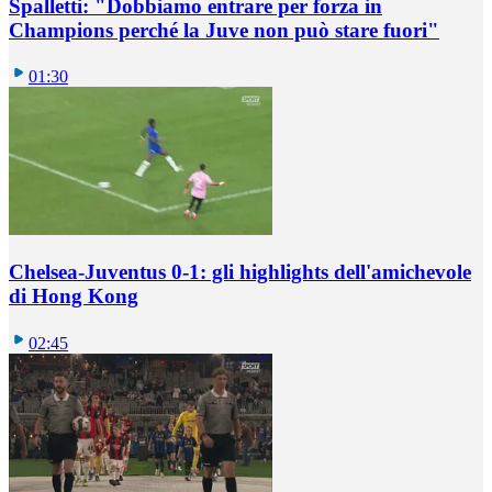
Spalletti: "Dobbiamo entrare per forza in
Champions perché la Juve non può stare fuori"
01:30
Chelsea-Juventus 0-1: gli highlights dell'amichevole
di Hong Kong
02:45