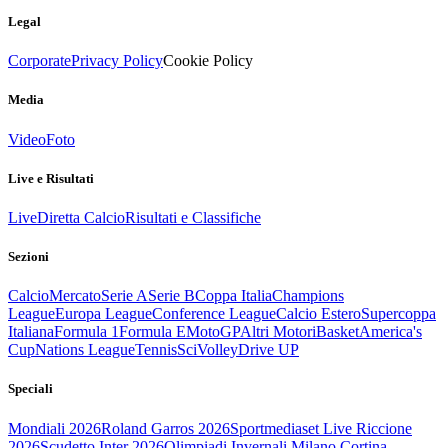
Legal
Corporate
Privacy Policy
Cookie Policy
Media
Video
Foto
Live e Risultati
Live
Diretta Calcio
Risultati e Classifiche
Sezioni
Calcio
Mercato
Serie A
Serie B
Coppa Italia
Champions
League
Europa League
Conference League
Calcio Estero
Supercoppa
Italiana
Formula 1
Formula E
MotoGP
Altri Motori
Basket
America's
Cup
Nations League
Tennis
Sci
Volley
Drive UP
Speciali
Mondiali 2026
Roland Garros 2026
Sportmediaset Live Riccione
2026
Scudetto Inter 2026
Olimpiadi Invernali Milano Cortina