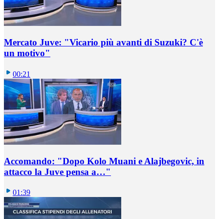
Mercato Juve: "Vicario più avanti di Suzuki? C'è
un motivo"
00:21
Accomando: "Dopo Kolo Muani e Alajbegovic, in
attacco la Juve pensa a…"
01:39