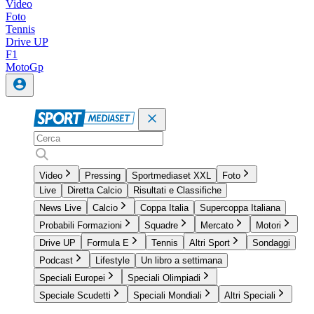
Video
Foto
Tennis
Drive UP
F1
MotoGp
Video
Pressing
Sportmediaset XXL
Foto
Live
Diretta Calcio
Risultati e Classifiche
News Live
Calcio
Coppa Italia
Supercoppa Italiana
Probabili Formazioni
Squadre
Mercato
Motori
Drive UP
Formula E
Tennis
Altri Sport
Sondaggi
Podcast
Lifestyle
Un libro a settimana
Speciali Europei
Speciali Olimpiadi
Speciale Scudetti
Speciali Mondiali
Altri Speciali