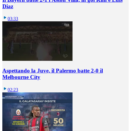
Diaz
03:33
Aspettando la Juve, il Palermo batte 2-0 il
Melbourne City
02:23