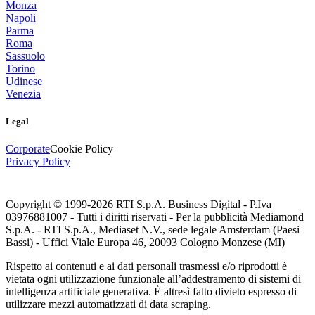
Monza
Napoli
Parma
Roma
Sassuolo
Torino
Udinese
Venezia
Legal
Corporate
Cookie Policy
Privacy Policy
Copyright © 1999-
2026
RTI S.p.A. Business Digital - P.Iva
03976881007 - Tutti i diritti riservati - Per la pubblicità Mediamond
S.p.A. - RTI S.p.A., Mediaset N.V., sede legale Amsterdam (Paesi
Bassi) - Uffici Viale Europa 46, 20093 Cologno Monzese (MI)
Rispetto ai contenuti e ai dati personali trasmessi e/o riprodotti è
vietata ogni utilizzazione funzionale all’addestramento di sistemi di
intelligenza artificiale generativa. È altresì fatto divieto espresso di
utilizzare mezzi automatizzati di data scraping.