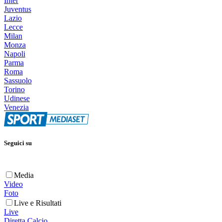
Inter
Juventus
Lazio
Lecce
Milan
Monza
Napoli
Parma
Roma
Sassuolo
Torino
Udinese
Venezia
Seguici su
Media
Video
Foto
Live e Risultati
Live
Diretta Calcio