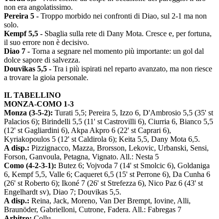
non era angolatissimo.
Pereira 5 -
Troppo morbido nei confronti di Diao, sul 2-1 ma non
solo.
Kempf 5,5 -
Sbaglia sulla rete di Dany Mota. Cresce e, per fortuna,
il suo errore non è decisivo.
Diao 7 -
Torna a segnare nel momento più importante: un gol dal
dolce sapore di salvezza.
Douvikas 5,5 -
Tra i più ispirati nel reparto avanzato, ma non riesce
a trovare la gioia personale.
IL TABELLINO
MONZA-COMO 1-3
Monza (3-5-2):
Turati 5,5; Pereira 5, Izzo 6, D'Ambrosio 5,5 (35' st
Palacios 6); Birindelli 5,5 (11' st Castrovilli 6), Ciurria 6, Bianco 5,5
(12' st Gagliardini 6), Akpa Akpro 6 (22' st Caprari 6),
Kyriakopoulos 5 (12' st Caldirola 6); Keita 5,5, Dany Mota 6,5.
A disp.:
Pizzignacco, Mazza, Brorsson, Lekovic, Urbanski, Sensi,
Forson, Ganvoula, Petagna, Vignato. All.: Nesta 5
Como (4-2-3-1):
Butez 6; Vojvoda 7 (14' st Smolcic 6), Goldaniga
6, Kempf 5,5, Valle 6; Caqueret 6,5 (15' st Perrone 6), Da Cunha 6
(26' st Roberto 6); Ikoné 7 (26' st Strefezza 6), Nico Paz 6 (43' st
Engelhardt sv), Diao 7; Douvikas 5,5.
A disp.:
Reina, Jack, Moreno, Van Der Brempt, Iovine, Alli,
Braunöder, Gabrielloni, Cutrone, Fadera. All.: Fabregas 7
Arbitro:
Collu