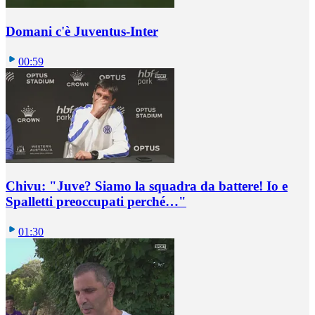
Domani c'è Juventus-Inter
00:59
Chivu: "Juve? Siamo la squadra da battere! Io e
Spalletti preoccupati perché…"
01:30