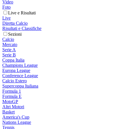
Video
Foto
Live e Risultati
Live
Diretta Calcio
Risultati e Classifiche
Sezioni
Calcio
Mercato
Serie A
Serie B
Coppa Italia
Champions League
Europa League
Conference League
Calcio Estero
Supercoppa Italiana
Formula 1
Formula E
MotoGP
Altri Motori
Basket
America's Cup
Nations League
Tennis