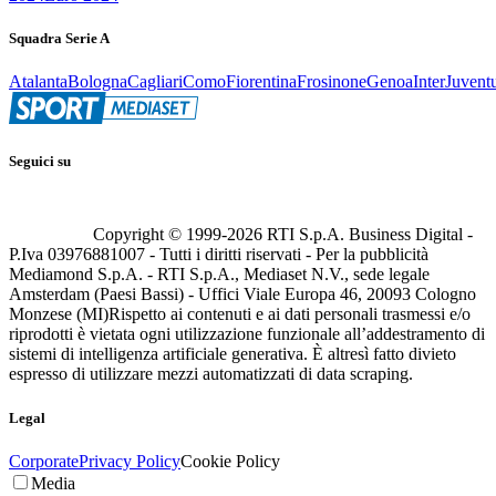
Squadra Serie A
Atalanta
Bologna
Cagliari
Como
Fiorentina
Frosinone
Genoa
Inter
Juvent
Seguici su
Copyright © 1999-
2026
RTI S.p.A. Business Digital -
P.Iva 03976881007 - Tutti i diritti riservati - Per la pubblicità
Mediamond S.p.A. - RTI S.p.A., Mediaset N.V., sede legale
Amsterdam (Paesi Bassi) - Uffici Viale Europa 46, 20093 Cologno
Monzese (MI)
Rispetto ai contenuti e ai dati personali trasmessi e/o
riprodotti è vietata ogni utilizzazione funzionale all’addestramento di
sistemi di intelligenza artificiale generativa. È altresì fatto divieto
espresso di utilizzare mezzi automatizzati di data scraping.
Legal
Corporate
Privacy Policy
Cookie Policy
Media