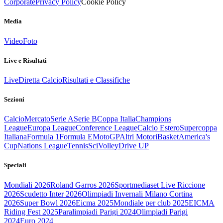
Corporate
Privacy Policy
Cookie Policy
Media
Video
Foto
Live e Risultati
Live
Diretta Calcio
Risultati e Classifiche
Sezioni
Calcio
Mercato
Serie A
Serie B
Coppa Italia
Champions
League
Europa League
Conference League
Calcio Estero
Supercoppa
Italiana
Formula 1
Formula E
MotoGP
Altri Motori
Basket
America's
Cup
Nations League
Tennis
Sci
Volley
Drive UP
Speciali
Mondiali 2026
Roland Garros 2026
Sportmediaset Live Riccione
2026
Scudetto Inter 2026
Olimpiadi Invernali Milano Cortina
2026
Super Bowl 2026
Eicma 2025
Mondiale per club 2025
EICMA
Riding Fest 2025
Paralimpiadi Parigi 2024
Olimpiadi Parigi
2024
Euro 2024