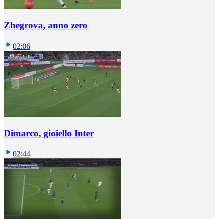
Zhegrova, anno zero
02:06
Dimarco, gioiello Inter
02:44