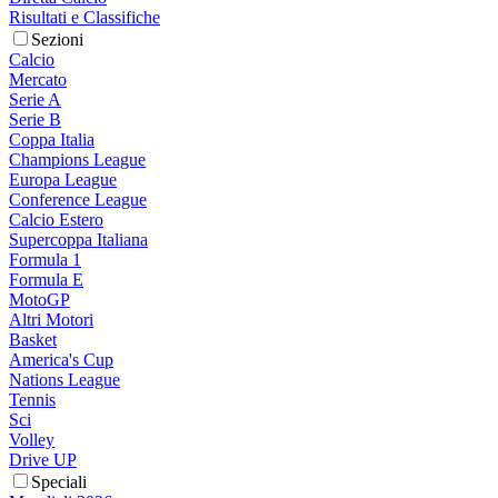
Risultati e Classifiche
Sezioni
Calcio
Mercato
Serie A
Serie B
Coppa Italia
Champions League
Europa League
Conference League
Calcio Estero
Supercoppa Italiana
Formula 1
Formula E
MotoGP
Altri Motori
Basket
America's Cup
Nations League
Tennis
Sci
Volley
Drive UP
Speciali