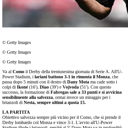
© Getty Images
© Getty Images
© Getty Images
Va al
Como
il Derby della trentunesima giornata di Serie A. All'U-
Power Stadium, i
lariani battono 3-1 in rimonta il Monza
, che
passa dopo 5 minuti con il destro di
Dany Mota
ma cade sotto i
colpi di
Ikoné
(16'),
Diao
(39') e
Vojvoda
(51'). Con questo
successo, la formazione di
Fabregas sale a 33 punti e si avvicina
sensibilmente alla salvezza
, ormai invece un miraggio per i
brianzoli di
Nesta, sempre ultimi a quota 15.
LA PARTITA
Obiettivo salvezza sempre più vicino per il Como, che si prende il
Derby lombardo col Monza e vince 3-1. L'avvio all'U-Power
Stadium illude i brianzoli, perché al 5' Dany Mota va in profondità,