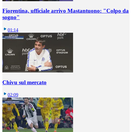
Fiorentina, ufficiale arrivo Mastantuono: "Colpo da
sogno"
01:14
Chivu sul mercato
02:09