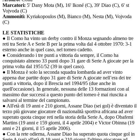
Marcatori:
5' Dany Mota (M), 16' Ikoné (C), 39' Diao (C), 6' st
Vojvoda (C)
Ammoniti:
Kyriakopoulos (M), Bianco (M), Nesta (M), Vojvoda
(C)
LE STATISTICHE
● Il Como ha vinto un derby contro il Monza segnando almeno tre
reti tra Serie A e Serie B per la prima volta dal 4 ottobre 1970: 3-1
esterno anche in quel caso, nel torneo cadetto.
● Considerando i tre punti a vittoria da sempre, il Como ha
conquistato almeno 33 punti dopo 31 gare di Serie A giocate per la
prima volta dal 1951/52 (39 in quel caso).
● Il Monza è solo la seconda squadra lombarda ad aver vinto
appena due partite dopo 31 gare di Serie A giocate nell’era dei tre
punti a vittoria, dopo il Brescia nel 1994/95 (due anche in
quell'occasione). In generale, nessuna delle 13 formazioni con al
massimo due successi a questo punto del torneo è mai riuscita a
salvarsi al termine del campionato.
● All'età di 19 anni e 210 giorni, Assane Diao (sei gol) è diventato il
terzo più giovane giocatore di nazionalità sportiva africana ad aver
superato quota cinque reti nella storia della Serie A, dopo Obafemi
Martins (19 anni e 159 giorni, il 4 aprile 2004) e Victor Obinna (19
anni e 21 giorni, il 15 aprile 2006).
● Con la rete odierna, Assane Diao ha superato quota cinque gol in
Serie A (sei) all'età di 19 anni e 210 giorni; l'ultimo giocatore ad