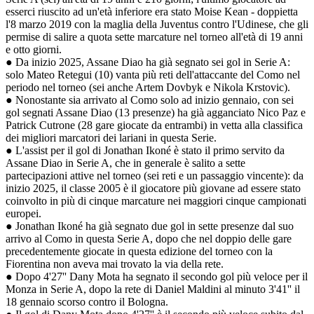
esserci riuscito ad un'età inferiore era stato Moise Kean - doppietta
l'8 marzo 2019 con la maglia della Juventus contro l'Udinese, che gli
permise di salire a quota sette marcature nel torneo all'età di 19 anni
e otto giorni.
● Da inizio 2025, Assane Diao ha già segnato sei gol in Serie A:
solo Mateo Retegui (10) vanta più reti dell'attaccante del Como nel
periodo nel torneo (sei anche Artem Dovbyk e Nikola Krstovic).
● Nonostante sia arrivato al Como solo ad inizio gennaio, con sei
gol segnati Assane Diao (13 presenze) ha già agganciato Nico Paz e
Patrick Cutrone (28 gare giocate da entrambi) in vetta alla classifica
dei migliori marcatori dei lariani in questa Serie.
● L'assist per il gol di Jonathan Ikoné è stato il primo servito da
Assane Diao in Serie A, che in generale è salito a sette
partecipazioni attive nel torneo (sei reti e un passaggio vincente): da
inizio 2025, il classe 2005 è il giocatore più giovane ad essere stato
coinvolto in più di cinque marcature nei maggiori cinque campionati
europei.
● Jonathan Ikoné ha già segnato due gol in sette presenze dal suo
arrivo al Como in questa Serie A, dopo che nel doppio delle gare
precedentemente giocate in questa edizione del torneo con la
Fiorentina non aveva mai trovato la via della rete.
● Dopo 4'27'' Dany Mota ha segnato il secondo gol più veloce per il
Monza in Serie A, dopo la rete di Daniel Maldini al minuto 3'41'' il
18 gennaio scorso contro il Bologna.