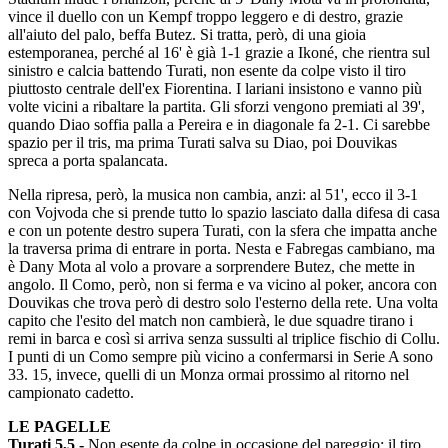
vince il duello con un Kempf troppo leggero e di destro, grazie
all'aiuto del palo, beffa Butez. Si tratta, però, di una gioia
estemporanea, perché al 16' è già 1-1 grazie a Ikoné, che rientra sul
sinistro e calcia battendo Turati, non esente da colpe visto il tiro
piuttosto centrale dell'ex Fiorentina. I lariani insistono e vanno più
volte vicini a ribaltare la partita. Gli sforzi vengono premiati al 39',
quando Diao soffia palla a Pereira e in diagonale fa 2-1. Ci sarebbe
spazio per il tris, ma prima Turati salva su Diao, poi Douvikas
spreca a porta spalancata.
Nella ripresa, però, la musica non cambia, anzi: al 51', ecco il 3-1
con Vojvoda che si prende tutto lo spazio lasciato dalla difesa di casa
e con un potente destro supera Turati, con la sfera che impatta anche
la traversa prima di entrare in porta. Nesta e Fabregas cambiano, ma
è Dany Mota al volo a provare a sorprendere Butez, che mette in
angolo. Il Como, però, non si ferma e va vicino al poker, ancora con
Douvikas che trova però di destro solo l'esterno della rete. Una volta
capito che l'esito del match non cambierà, le due squadre tirano i
remi in barca e così si arriva senza sussulti al triplice fischio di Collu.
I punti di un Como sempre più vicino a confermarsi in Serie A sono
33. 15, invece, quelli di un Monza ormai prossimo al ritorno nel
campionato cadetto.
LE PAGELLE
Turati 5,5 -
Non esente da colpe in occasione del pareggio: il tiro