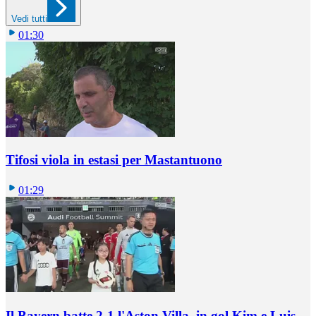
Vedi tutti
01:30
Tifosi viola in estasi per Mastantuono
01:29
Il Bayern batte 2-1 l'Aston Villa, in gol Kim e Luis