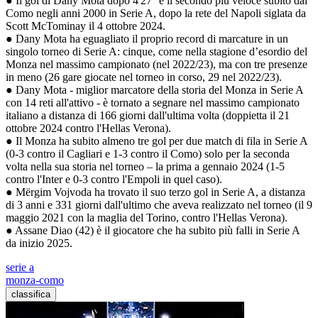
● Il gol di Dany Mota dopo 4'27'' è il secondo più veloce subito dal
Como negli anni 2000 in Serie A, dopo la rete del Napoli siglata da
Scott McTominay il 4 ottobre 2024.
● Dany Mota ha eguagliato il proprio record di marcature in un
singolo torneo di Serie A: cinque, come nella stagione d’esordio del
Monza nel massimo campionato (nel 2022/23), ma con tre presenze
in meno (26 gare giocate nel torneo in corso, 29 nel 2022/23).
● Dany Mota - miglior marcatore della storia del Monza in Serie A
con 14 reti all'attivo - è tornato a segnare nel massimo campionato
italiano a distanza di 166 giorni dall'ultima volta (doppietta il 21
ottobre 2024 contro l'Hellas Verona).
● Il Monza ha subito almeno tre gol per due match di fila in Serie A
(0-3 contro il Cagliari e 1-3 contro il Como) solo per la seconda
volta nella sua storia nel torneo – la prima a gennaio 2024 (1-5
contro l'Inter e 0-3 contro l'Empoli in quel caso).
● Mërgim Vojvoda ha trovato il suo terzo gol in Serie A, a distanza
di 3 anni e 331 giorni dall'ultimo che aveva realizzato nel torneo (il 9
maggio 2021 con la maglia del Torino, contro l'Hellas Verona).
● Assane Diao (42) è il giocatore che ha subito più falli in Serie A
da inizio 2025.
serie a
monza-como
classifica