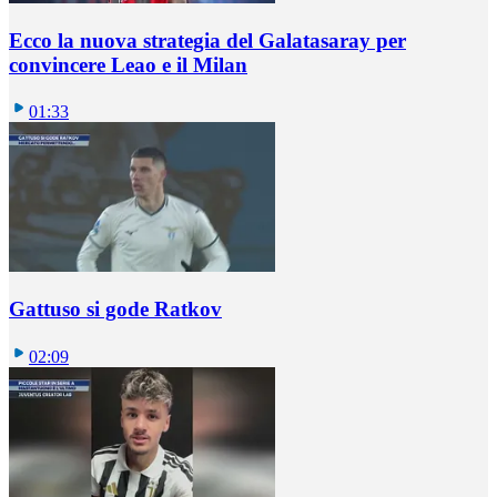
Ecco la nuova strategia del Galatasaray per
convincere Leao e il Milan
01:33
Gattuso si gode Ratkov
02:09