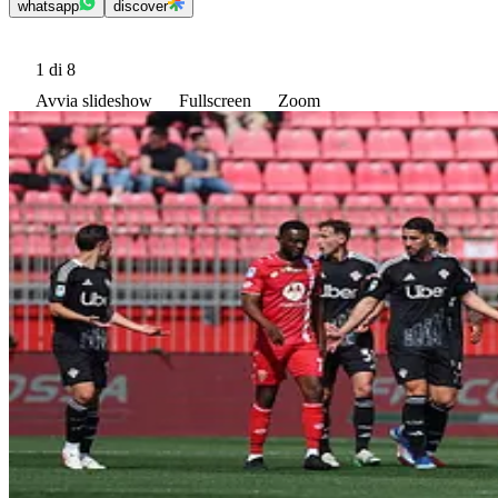
whatsapp
discover
1
di 8
Avvia slideshow
Fullscreen
Zoom