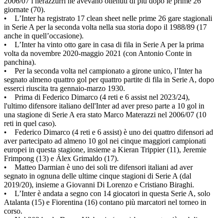
2006/07 i nerazzurri ne avevano ottenuti di più dopo le prime 26
giornate (70).
• L’Inter ha registrato 17 clean sheet nelle prime 26 gare stagionali
in Serie A per la seconda volta nella sua storia dopo il 1988/89 (17
anche in quell’occasione).
• L’Inter ha vinto otto gare in casa di fila in Serie A per la prima
volta da novembre 2020-maggio 2021 (con Antonio Conte in
panchina).
• Per la seconda volta nel campionato a girone unico, l’Inter ha
segnato almeno quattro gol per quattro partite di fila in Serie A, dopo
esserci riuscita tra gennaio-marzo 1930.
• Prima di Federico Dimarco (4 reti e 6 assist nel 2023/24),
l'ultimo difensore italiano dell'Inter ad aver preso parte a 10 gol in
una stagione di Serie A era stato Marco Materazzi nel 2006/07 (10
reti in quel caso).
• Federico Dimarco (4 reti e 6 assist) è uno dei quattro difensori ad
aver partecipato ad almeno 10 gol nei cinque maggiori campionati
europei in questa stagione, insieme a Kieran Trippier (11), Jeremie
Frimpong (13) e Álex Grimaldo (17).
• Matteo Darmian è uno dei soli tre difensori italiani ad aver
segnato in ognuna delle ultime cinque stagioni di Serie A (dal
2019/20), insieme a Giovanni Di Lorenzo e Cristiano Biraghi.
• L’Inter è andata a segno con 14 giocatori in questa Serie A, solo
Atalanta (15) e Fiorentina (16) contano più marcatori nel torneo in
corso.