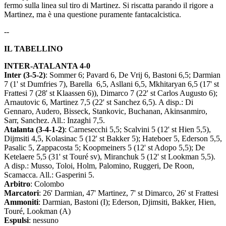
fermo sulla linea sul tiro di Martinez. Si riscatta parando il rigore a
Martinez, ma è una questione puramente fantacalcistica.
--
IL TABELLINO
INTER-ATALANTA 4-0
Inter (3-5-2)
: Sommer 6; Pavard 6, De Vrij 6, Bastoni 6,5; Darmian
7 (1' st Dumfries 7), Barella 6,5, Asllani 6,5, Mkhitaryan 6,5 (17' st
Frattesi 7 (28' st Klaassen 6)), Dimarco 7 (22' st Carlos Augusto 6);
Arnautovic 6, Martinez 7,5 (22' st Sanchez 6,5). A disp.: Di
Gennaro, Audero, Bisseck, Stankovic, Buchanan, Akinsanmiro,
Sarr, Sanchez. All.: Inzaghi 7,5.
Atalanta (3-4-1-2)
: Carnesecchi 5,5; Scalvini 5 (12' st Hien 5,5),
Dijmsiti 4,5, Kolasinac 5 (12' st Bakker 5); Hateboer 5, Ederson 5,5,
Pasalic 5, Zappacosta 5; Koopmeiners 5 (12' st Adopo 5,5); De
Ketelaere 5,5 (31' st Touré sv), Miranchuk 5 (12' st Lookman 5,5).
A disp.: Musso, Toloi, Holm, Palomino, Ruggeri, De Roon,
Scamacca. All.: Gasperini 5.
Arbitro
: Colombo
Marcatori
: 26' Darmian, 47' Martinez, 7' st Dimarco, 26' st Frattesi
Ammoniti
: Darmian, Bastoni (I); Ederson, Djimsiti, Bakker, Hien,
Touré, Lookman (A)
Espulsi
: nessuno