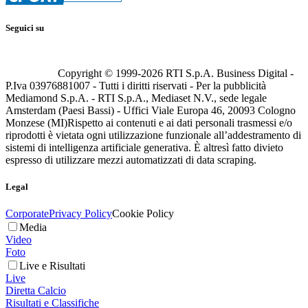
Seguici su
Copyright © 1999-
2026
RTI S.p.A. Business Digital -
P.Iva 03976881007 - Tutti i diritti riservati - Per la pubblicità
Mediamond S.p.A. - RTI S.p.A., Mediaset N.V., sede legale
Amsterdam (Paesi Bassi) - Uffici Viale Europa 46, 20093 Cologno
Monzese (MI)
Rispetto ai contenuti e ai dati personali trasmessi e/o
riprodotti è vietata ogni utilizzazione funzionale all’addestramento di
sistemi di intelligenza artificiale generativa. È altresì fatto divieto
espresso di utilizzare mezzi automatizzati di data scraping.
Legal
Corporate
Privacy Policy
Cookie Policy
Media
Video
Foto
Live e Risultati
Live
Diretta Calcio
Risultati e Classifiche