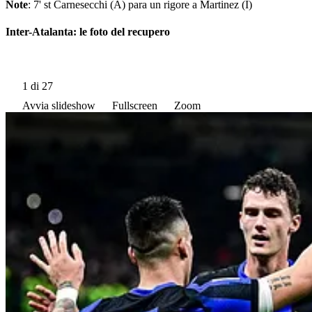
Note
: 7' st Carnesecchi (A) para un rigore a Martinez (I)
Inter-Atalanta: le foto del recupero
1
di 27
Avvia slideshow
Fullscreen
Zoom