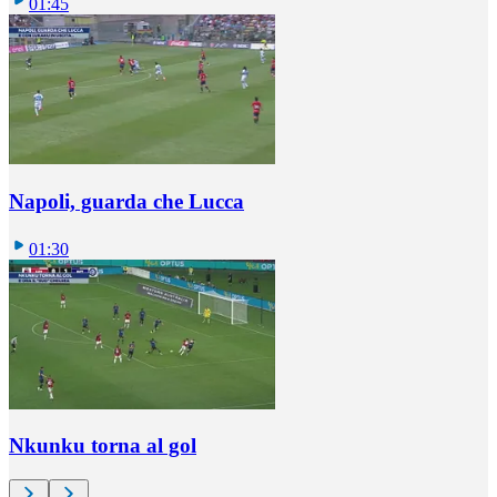
01:45
Napoli, guarda che Lucca
01:30
Nkunku torna al gol