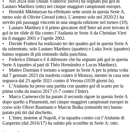
• Nel 2024 solo Dusan Vlahovic (nove) ha segnato più gol di
Lautaro Martínez (otto) nei cinque maggiori campionati europei.
• Henrikh Mkhitaryan ha effettuato sette assist in questa Serie A,
meno solo di Olivier Giroud (otto). L’armeno solo nel 2020/21 ha
servito più passaggi vincenti in una singola edizione nel torneo (10).
• Lautaro Martínez è il primo giocatore dell’Inter ad aver trovato il
gol in tre sfide di fila contro l’Atalanta in Serie A da Christian Vieri
tra il maggio 2001 e l’aprile 2002.
• Davide Frattesi ha realizzato tre dei quattro gol in questa Serie A
da subentrato, solo Lautaro Martínez (quattro) e Luka Jovic (quattro)
hanno segnato di più entrando dalla panchina.
• Federico Dimarco è il difensore che ha segnato più gol in questa
Serie A (quattro al pari di Théo Hernández e Lucas Martínez).
• Matteo Darmian è tornato a segnare in Serie A per la prima volta
dal 7 gennaio 2023 (in trasferta contro il Monza), mentre in casa non
segnava dal 25 aprile 2021 contro il Verona (1039 giorni fa).
• L’Atalanta ha perso una partita con quattro gol di scarto per la
prima volta da marzo 2017 (1-7 contro l’Inter).
• Marco Carnesecchi ha parato il secondo rigore in questa Serie A
dopo quello a Pinamonti, nei cinque maggiori campionati europei in
corso solo Oliver Baumann e Marcin Bulka (entrambi tre) hanno
parato più tiri dal dischetto.
• L’Inter, insieme al Napoli, è la squadra contro cui l’Atalanta di
Gasperini (dal 2016/17) ha subito più sconfitte in Serie A: otto.