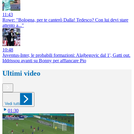
11:43
Rowe: "Bologna, per te canterò Dalla! Tedesco? Con lui devi stare
attento a..."
10:48
Juventus-Inter, le probabili formazioni: Alajbegovic dal 1', Gatti out.
Iddrissou avanti su Bonny per affiancare Pio
Ultimi video
Vedi tutti
01:30