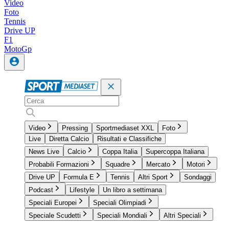
Video
Foto
Tennis
Drive UP
F1
MotoGp
Video
Pressing
Sportmediaset XXL
Foto
Live
Diretta Calcio
Risultati e Classifiche
News Live
Calcio
Coppa Italia
Supercoppa Italiana
Probabili Formazioni
Squadre
Mercato
Motori
Drive UP
Formula E
Tennis
Altri Sport
Sondaggi
Podcast
Lifestyle
Un libro a settimana
Speciali Europei
Speciali Olimpiadi
Speciale Scudetti
Speciali Mondiali
Altri Speciali