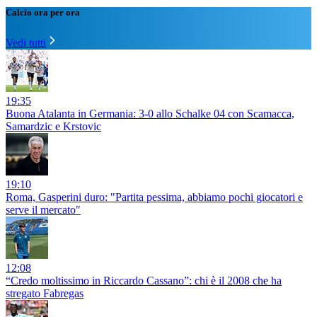
Calcio ora per ora
Vedi tutti
19:35
Buona Atalanta in Germania: 3-0 allo Schalke 04 con Scamacca,
Samardzic e Krstovic
19:10
Roma, Gasperini duro: "Partita pessima, abbiamo pochi giocatori e
serve il mercato"
12:08
“Credo moltissimo in Riccardo Cassano”: chi è il 2008 che ha
stregato Fabregas