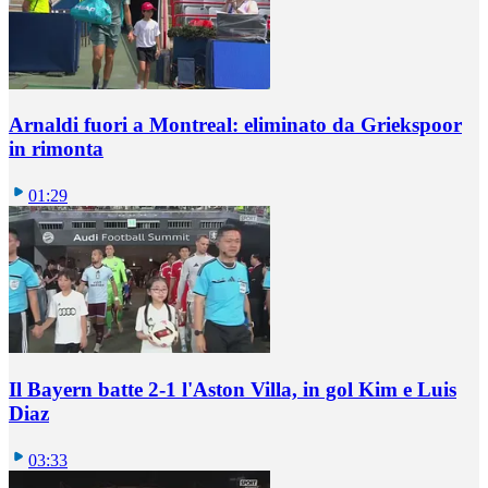
Arnaldi fuori a Montreal: eliminato da Griekspoor
in rimonta
01:29
Il Bayern batte 2-1 l'Aston Villa, in gol Kim e Luis
Diaz
03:33