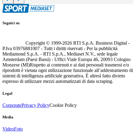
Seguici su
Copyright © 1999-
2026
RTI S.p.A. Business Digital -
P.Iva 03976881007 - Tutti i diritti riservati - Per la pubblicità
Mediamond S.p.A. - RTI S.p.A., Mediaset N.V., sede legale
Amsterdam (Paesi Bassi) - Uffici Viale Europa 46, 20093 Cologno
Monzese (MI)
Rispetto ai contenuti e ai dati personali trasmessi e/o
riprodotti è vietata ogni utilizzazione funzionale all’addestramento di
sistemi di intelligenza artificiale generativa. È altresì fatto divieto
espresso di utilizzare mezzi automatizzati di data scraping.
Legal
Corporate
Privacy Policy
Cookie Policy
Media
Video
Foto