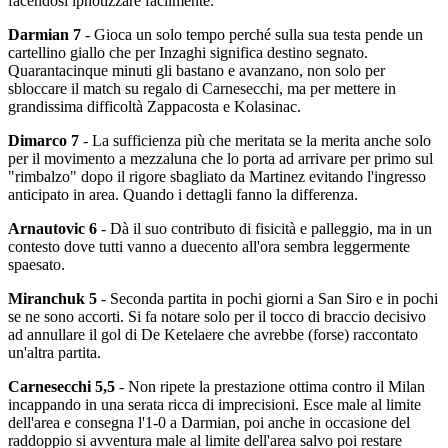
facendosi ipnotizzare facilmente.
Darmian 7
- Gioca un solo tempo perché sulla sua testa pende un
cartellino giallo che per Inzaghi significa destino segnato.
Quarantacinque minuti gli bastano e avanzano, non solo per
sbloccare il match su regalo di Carnesecchi, ma per mettere in
grandissima difficoltà Zappacosta e Kolasinac.
Dimarco 7
- La sufficienza più che meritata se la merita anche solo
per il movimento a mezzaluna che lo porta ad arrivare per primo sul
"rimbalzo" dopo il rigore sbagliato da Martinez evitando l'ingresso
anticipato in area. Quando i dettagli fanno la differenza.
Arnautovic 6
- Dà il suo contributo di fisicità e palleggio, ma in un
contesto dove tutti vanno a duecento all'ora sembra leggermente
spaesato.
Miranchuk 5
- Seconda partita in pochi giorni a San Siro e in pochi
se ne sono accorti. Si fa notare solo per il tocco di braccio decisivo
ad annullare il gol di De Ketelaere che avrebbe (forse) raccontato
un'altra partita.
Carnesecchi 5,5
- Non ripete la prestazione ottima contro il Milan
incappando in una serata ricca di imprecisioni. Esce male al limite
dell'area e consegna l'1-0 a Darmian, poi anche in occasione del
raddoppio si avventura male al limite dell'area salvo poi restare