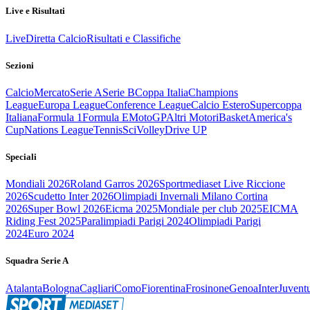
Live e Risultati
Live
Diretta Calcio
Risultati e Classifiche
Sezioni
Calcio
Mercato
Serie A
Serie B
Coppa Italia
Champions
League
Europa League
Conference League
Calcio Estero
Supercoppa
Italiana
Formula 1
Formula E
MotoGP
Altri Motori
Basket
America's
Cup
Nations League
Tennis
Sci
Volley
Drive UP
Speciali
Mondiali 2026
Roland Garros 2026
Sportmediaset Live Riccione
2026
Scudetto Inter 2026
Olimpiadi Invernali Milano Cortina
2026
Super Bowl 2026
Eicma 2025
Mondiale per club 2025
EICMA
Riding Fest 2025
Paralimpiadi Parigi 2024
Olimpiadi Parigi
2024
Euro 2024
Squadra Serie A
Atalanta
Bologna
Cagliari
Como
Fiorentina
Frosinone
Genoa
Inter
Juvent