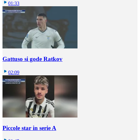
01:33
Gattuso si gode Ratkov
02:09
Piccole star in serie A