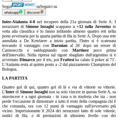
Segui
su
Seguici su
whatsapp
discover
Inter-Atalanta 4-0
nel recupero della 21a giornata di Serie A. I
nerazzurri di
Simone Inzaghi
scappano a
+12 sulla Juventus
in
vetta alla classifica e lo fanno infilando almeno quattro reti nella
porta avversaria per la quarta partita di fila in Serie A. Dopo una rete
annullata a De Ketelaere a inizio partita, l'Inter si è scatenata
trovando il vantaggio con
Darmian
al 26' dopo un errore di
Carnesecchi e raddoppiando con
Martinez
poco prima
dell'intervallo. Nella ripresa sul rigore sbagliato dall'argentino si è
avventato
Dimarco
per il tris, poi
Frattesi
ha calato il poker al 71'.
L'Atalanta resta al quinto posto a -2 dal piazzamento Champions del
Bologna.
LA PARTITA
Quattro gol di qui, quattro gol di là e via di vittorie su vittorie.
L'
Inter
di
Simone Inzaghi
non sa solo vincere in questa Serie A, sa
stravincere e a ogni giornata - in casa o in trasferta che sia - non
perde l'occasione di dimostrare a tutto il resto della compagnia chi è
che comanda, ora con 12 punti di vantaggio sull'avversario più
vicino. Impressionante il 2024 dei nerazzurri fatto di sole vittorie,
undici di fila, e di prestazioni di altissimo livello con dei