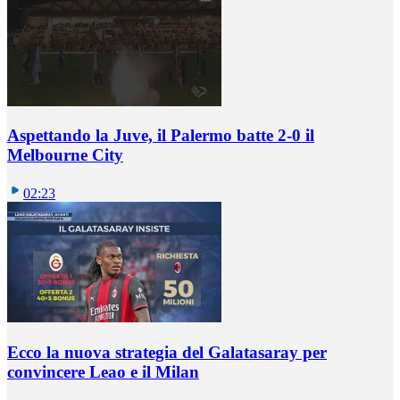
Aspettando la Juve, il Palermo batte 2-0 il
Melbourne City
02:23
Ecco la nuova strategia del Galatasaray per
convincere Leao e il Milan