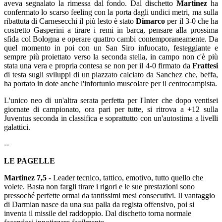
aveva segnalato la rimessa dal fondo. Dal dischetto
Martinez
ha
confermato lo scarso feeling con la porta dagli undici metri, ma sulla
ribattuta di Carnesecchi il più lesto è stato
Dimarco
per il 3-0 che ha
costretto Gasperini a tirare i remi in barca, pensare alla prossima
sfida col Bologna e operare quattro cambi contemporaneamente. Da
quel momento in poi con un San Siro infuocato, festeggiante e
sempre più proiettato verso la seconda stella, in campo non c'è più
stata una vera e propria contesa se non per il 4-0 firmato da
Frattesi
di testa sugli sviluppi di un piazzato calciato da Sanchez che, beffa,
ha portato in dote anche l'infortunio muscolare per il centrocampista.
L'unico neo di un'altra serata perfetta per l'Inter che dopo ventisei
giornate di campionato, ora pari per tutte, si ritrova a +12 sulla
Juventus seconda in classifica e soprattutto con un'autostima a livelli
galattici.
--
LE PAGELLE
Martinez 7,5
- Leader tecnico, tattico, emotivo, tutto quello che
volete. Basta non fargli tirare i rigori e le sue prestazioni sono
pressoché perfette ormai da tantissimi mesi consecutivi. Il vantaggio
di Darmian nasce da una sua palla da regista offensivo, poi si
inventa il missile del raddoppio. Dal dischetto torna normale