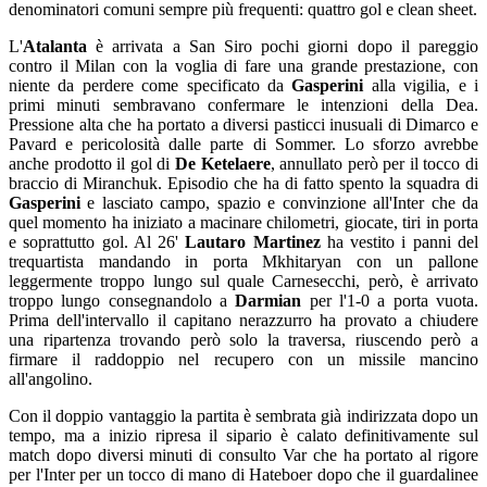
denominatori comuni sempre più frequenti: quattro gol e clean sheet.
L'
Atalanta
è arrivata a San Siro pochi giorni dopo il pareggio
contro il Milan con la voglia di fare una grande prestazione, con
niente da perdere come specificato da
Gasperini
alla vigilia, e i
primi minuti sembravano confermare le intenzioni della Dea.
Pressione alta che ha portato a diversi pasticci inusuali di Dimarco e
Pavard e pericolosità dalle parte di Sommer. Lo sforzo avrebbe
anche prodotto il gol di
De Ketelaere
, annullato però per il tocco di
braccio di Miranchuk. Episodio che ha di fatto spento la squadra di
Gasperini
e lasciato campo, spazio e convinzione all'Inter che da
quel momento ha iniziato a macinare chilometri, giocate, tiri in porta
e soprattutto gol. Al 26'
Lautaro Martinez
ha vestito i panni del
trequartista mandando in porta Mkhitaryan con un pallone
leggermente troppo lungo sul quale Carnesecchi, però, è arrivato
troppo lungo consegnandolo a
Darmian
per l'1-0 a porta vuota.
Prima dell'intervallo il capitano nerazzurro ha provato a chiudere
una ripartenza trovando però solo la traversa, riuscendo però a
firmare il raddoppio nel recupero con un missile mancino
all'angolino.
Con il doppio vantaggio la partita è sembrata già indirizzata dopo un
tempo, ma a inizio ripresa il sipario è calato definitivamente sul
match dopo diversi minuti di consulto Var che ha portato al rigore
per l'Inter per un tocco di mano di Hateboer dopo che il guardalinee