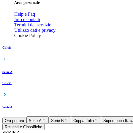
Area personale
Help e Faq
Info e contatti
Termini del servizio
Utilizzo dati e privacy
Cookie Policy
Calcio
Serie A
Calcio
Serie A
Ora per ora
Serie A
Serie B
Coppa Italia
Supercoppa Itali
Risultati e Classifiche
SERIE A