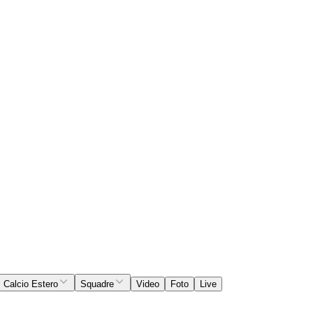
Calcio Estero
Squadre
Video
Foto
Live