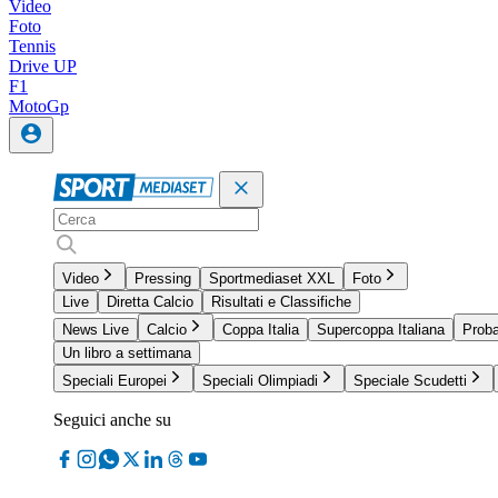
Video
Foto
Tennis
Drive UP
F1
MotoGp
Video
Pressing
Sportmediaset XXL
Foto
Live
Diretta Calcio
Risultati e Classifiche
News Live
Calcio
Coppa Italia
Supercoppa Italiana
Proba
Un libro a settimana
Speciali Europei
Speciali Olimpiadi
Speciale Scudetti
Seguici anche su