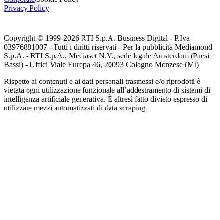
Privacy Policy
Copyright © 1999-
2026
RTI S.p.A. Business Digital - P.Iva
03976881007 - Tutti i diritti riservati - Per la pubblicità Mediamond
S.p.A. - RTI S.p.A., Mediaset N.V., sede legale Amsterdam (Paesi
Bassi) - Uffici Viale Europa 46, 20093 Cologno Monzese (MI)
Rispetto ai contenuti e ai dati personali trasmessi e/o riprodotti è
vietata ogni utilizzazione funzionale all’addestramento di sistemi di
intelligenza artificiale generativa. È altresì fatto divieto espresso di
utilizzare mezzi automatizzati di data scraping.