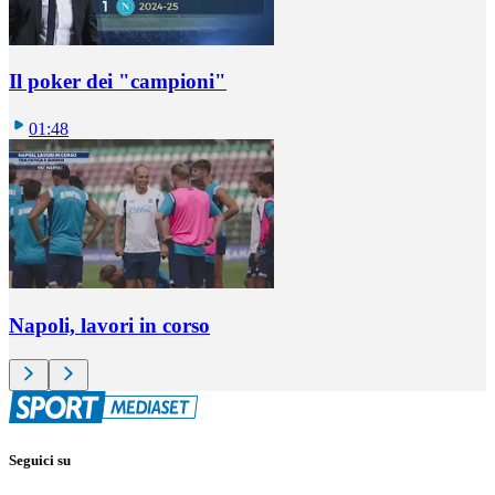
Il poker dei "campioni"
01:48
Napoli, lavori in corso
Seguici su