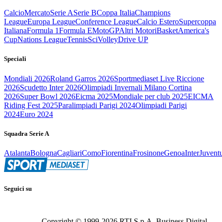
Calcio
Mercato
Serie A
Serie B
Coppa Italia
Champions
League
Europa League
Conference League
Calcio Estero
Supercoppa
Italiana
Formula 1
Formula E
MotoGP
Altri Motori
Basket
America's
Cup
Nations League
Tennis
Sci
Volley
Drive UP
Speciali
Mondiali 2026
Roland Garros 2026
Sportmediaset Live Riccione
2026
Scudetto Inter 2026
Olimpiadi Invernali Milano Cortina
2026
Super Bowl 2026
Eicma 2025
Mondiale per club 2025
EICMA
Riding Fest 2025
Paralimpiadi Parigi 2024
Olimpiadi Parigi
2024
Euro 2024
Squadra Serie A
Atalanta
Bologna
Cagliari
Como
Fiorentina
Frosinone
Genoa
Inter
Juvent
Seguici su
Copyright © 1999-
2026
RTI S.p.A. Business Digital -