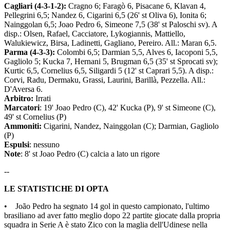
Cagliari (4-3-1-2):
Cragno 6; Faragò 6, Pisacane 6, Klavan 4,
Pellegrini 6,5; Nandez 6, Cigarini 6,5 (26' st Oliva 6), Ionita 6;
Nainggolan 6,5; Joao Pedro 6, Simeone 7,5 (38' st Paloschi sv). A
disp.: Olsen, Rafael, Cacciatore, Lykogiannis, Mattiello,
Walukiewicz, Birsa, Ladinetti, Gagliano, Pereiro. All.: Maran 6,5.
Parma (4-3-3):
Colombi 6,5; Darmian 5,5, Alves 6, Iacoponi 5,5,
Gagliolo 5; Kucka 7, Hernani 5, Brugman 6,5 (35' st Sprocati sv);
Kurtic 6,5, Cornelius 6,5, Siligardi 5 (12' st Caprari 5,5). A disp.:
Corvi, Radu, Dermaku, Grassi, Laurini, Barillà, Pezzella. All.:
D'Aversa 6.
Arbitro:
Irrati
Marcatori
: 19' Joao Pedro (C), 42' Kucka (P), 9' st Simeone (C),
49' st Cornelius (P)
Ammoniti:
Cigarini, Nandez, Nainggolan (C); Darmian, Gagliolo
(P)
Espulsi
: nessuno
Note
: 8' st Joao Pedro (C) calcia a lato un rigore
--
LE STATISTICHE DI OPTA
• João Pedro ha segnato 14 gol in questo campionato, l'ultimo
brasiliano ad aver fatto meglio dopo 22 partite giocate dalla propria
squadra in Serie A è stato Zico con la maglia dell'Udinese nella