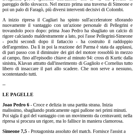
pareggio dello slovacco. Nel mezzo prima una traversa di Simeone e
poi un palo di Faragò, più diversi interventi decisivi di Colombi.
A inizio ripresa il Cagliari ha spinto sull'acceleratore sfiorando
nuovamente il vantaggio con un'azione personale di Pellegrini e
trovandolo poco dopo: prima Joao Pedro ha sbagliato un calcio di
rigore calciando maldestramente a lato, poi l'asse Pellegrini-Simeone
- pochi secondi dopo il fattaccio - ha costruito il raddoppio
dell'argentino. Da lì in poi la reazione del Parma è stata da applausi,
di pari passo con il diminuire dei giri del motore rossoblù in mezzo
al campo, fino all'episodio chiave al minuto 94: cross di Kurtic dalla
sinistra, Klavan attratto dall'inserimento di Gagliolo e Cornelius tutto
libero di insaccare il pari allo scadere. Che non serve a nessuno,
scontentando tutti.
--
LE PAGELLE
Joao Pedro 6
- Croce e delizia in una partita strana. Inizia
malissimo, sbagliando praticamente ogni pallone nei primi minuti.
Poi sigla il gol del vantaggio con un movimento da centravanti; nella
ripresa si procura un rigore, ma lo fallisce in maniera clamorosa.
Simeone 7,5
- Protagonista assoluto del match. Fornisce l'assist a