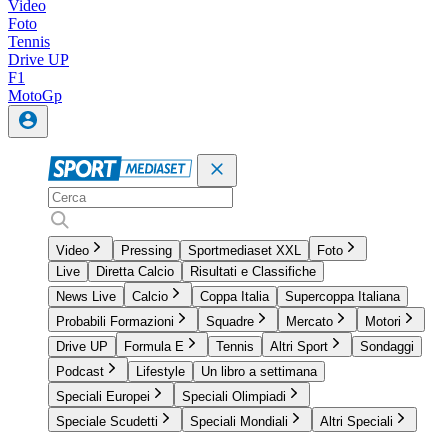
Video
Foto
Tennis
Drive UP
F1
MotoGp
Video
Pressing
Sportmediaset XXL
Foto
Live
Diretta Calcio
Risultati e Classifiche
News Live
Calcio
Coppa Italia
Supercoppa Italiana
Probabili Formazioni
Squadre
Mercato
Motori
Drive UP
Formula E
Tennis
Altri Sport
Sondaggi
Podcast
Lifestyle
Un libro a settimana
Speciali Europei
Speciali Olimpiadi
Speciale Scudetti
Speciali Mondiali
Altri Speciali