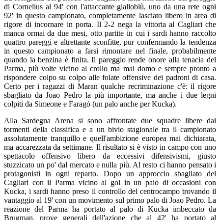
di Cornelius al 94' con l'attaccante gialloblù, uno da una rete ogni
92' in questo campionato, completamente lasciato libero in area di
rigore di incornare in porta. Il 2-2 nega la vittoria al Cagliari che
manca ormai da due mesi, otto partite in cui i sardi hanno raccolto
quattro pareggi e altrettante sconfitte, pur confermando la tendenza
in questo campionato a farsi rimontare nel finale, probabilmente
quando la benzina è finita. Il pareggio rende onore alla tenacia del
Parma, più volte vicino al crollo ma mai domo e sempre pronto a
rispondere colpo su colpo alle folate offensive dei padroni di casa.
Certo per i ragazzi di Maran qualche recriminazione c'è: il rigore
sbagliato da Joao Pedro la più importante, ma anche i due legni
colpiti da Simeone e Faragò (un palo anche per Kucka).
Alla Sardegna Arena si sono affrontate due squadre libere dai
tormenti della classifica e a un bivio stagionale tra il campionato
assolutamente tranquillo e quell'ambizione europea mai dichiarata,
ma accarezzata da settimane. Il risultato si è visto in campo con uno
spettacolo offensivo libero da eccessivi difensivismi, giusto
stuzzicato un po' dal mercato e nulla più. Al resto ci hanno pensato i
protagonisti in ogni reparto. Dopo un approccio sbagliato del
Cagliari con il Parma vicino al gol in un paio di occasioni con
Kucka, i sardi hanno preso il controllo del centrocampo trovando il
vantaggio al 19' con un movimento sul primo palo di Joao Pedro. La
reazione del Parma ha portato al palo di Kucka imbeccato da
Brugman, prove generali dell'azione che al 42' ha portato al