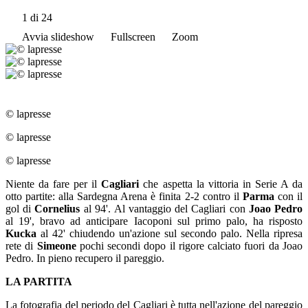
1
di 24
Avvia slideshow
Fullscreen
Zoom
© lapresse
© lapresse
© lapresse
Niente da fare per il
Cagliari
che aspetta la vittoria in Serie A da
otto partite: alla Sardegna Arena è finita 2-2 contro il
Parma
con il
gol di
Cornelius
al 94'. Al vantaggio del Cagliari con
Joao Pedro
al 19', bravo ad anticipare Iacoponi sul primo palo, ha risposto
Kucka
al 42' chiudendo un'azione sul secondo palo. Nella ripresa
rete di
Simeone
pochi secondi dopo il rigore calciato fuori da Joao
Pedro. In pieno recupero il pareggio.
LA PARTITA
La fotografia del periodo del Cagliari è tutta nell'azione del pareggio