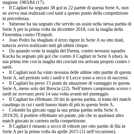
stagione 1983/84 (17).
• Il Cagliari ha segnato 38 gol in 22 partite di questa Serie A, non
ne aveva mai realizzati così tanti a questo punto della competizione
in precedenza.
• Simeone ha sia segnato che servito un assist nella stessa partita di
Serie A per la prima volta da dicembre 2018, con la maglia della
Fiorentina contro l'Empoli.
• Joao Pedro ha sbagliato il terzo rigore in Serie A su otto tirati,
tuttavia aveva realizzato tutti gli ultimi cinque.
• Da quando veste la maglia del Parma, contro nessuna squadra
Kucka ha segnato più gol che contro il Cagliari in Serie A (due), la
sua prima rete con la maglia dei crociati era arrivata proprio contro i
sardi.
• Il Cagliari non ha vinto nessuna delle ultime otto partite di questa
Serie A, nel periodo solo i sardi e il Lecce sono a secco di successi.
• Il Cagliari ha perso 15 punti da situazione di vantaggio in questa
Serie A, meno solo del Brescia (22). Nell’intero campionato scorso i
sardi ne avevano persi 14 una volta avanti nel punteggio.
• Il Cagliari ha effettuato 20 tiri in questa partita, si tratta del match
casalingo in cui i sardi hanno tirato di più in questa Serie A.
• Colombi ha giocato oggi la sua prima partita nella Serie A
2019/20, il portiere effettuato sei parate, più che in qualsiasi altro
match giocato in carriera nella competizione.
• Il Cagliari è rimasto a secco di vittorie per otto partite di fila in
Serie A per la prima volta da aprile 2015 (11 nell’occasione).