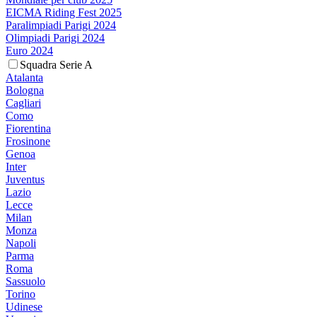
EICMA Riding Fest 2025
Paralimpiadi Parigi 2024
Olimpiadi Parigi 2024
Euro 2024
Squadra Serie A
Atalanta
Bologna
Cagliari
Como
Fiorentina
Frosinone
Genoa
Inter
Juventus
Lazio
Lecce
Milan
Monza
Napoli
Parma
Roma
Sassuolo
Torino
Udinese