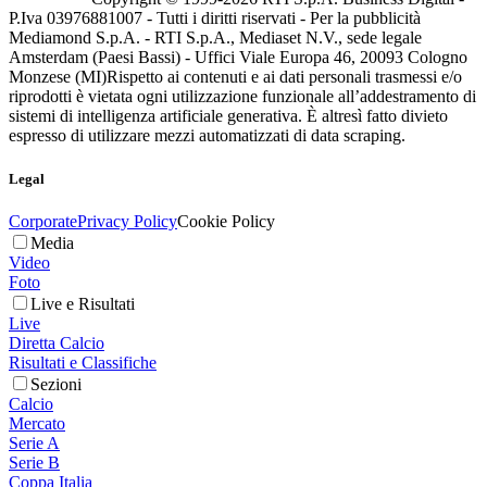
P.Iva 03976881007 - Tutti i diritti riservati - Per la pubblicità
Mediamond S.p.A. - RTI S.p.A., Mediaset N.V., sede legale
Amsterdam (Paesi Bassi) - Uffici Viale Europa 46, 20093 Cologno
Monzese (MI)
Rispetto ai contenuti e ai dati personali trasmessi e/o
riprodotti è vietata ogni utilizzazione funzionale all’addestramento di
sistemi di intelligenza artificiale generativa. È altresì fatto divieto
espresso di utilizzare mezzi automatizzati di data scraping.
Legal
Corporate
Privacy Policy
Cookie Policy
Media
Video
Foto
Live e Risultati
Live
Diretta Calcio
Risultati e Classifiche
Sezioni
Calcio
Mercato
Serie A
Serie B
Coppa Italia