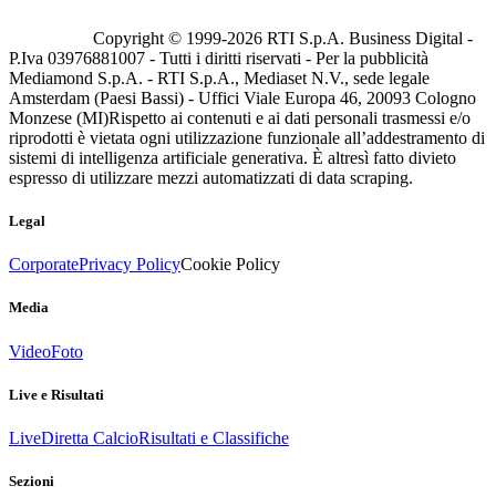
Copyright © 1999-
2026
RTI S.p.A. Business Digital -
P.Iva 03976881007 - Tutti i diritti riservati - Per la pubblicità
Mediamond S.p.A. - RTI S.p.A., Mediaset N.V., sede legale
Amsterdam (Paesi Bassi) - Uffici Viale Europa 46, 20093 Cologno
Monzese (MI)
Rispetto ai contenuti e ai dati personali trasmessi e/o
riprodotti è vietata ogni utilizzazione funzionale all’addestramento di
sistemi di intelligenza artificiale generativa. È altresì fatto divieto
espresso di utilizzare mezzi automatizzati di data scraping.
Legal
Corporate
Privacy Policy
Cookie Policy
Media
Video
Foto
Live e Risultati
Live
Diretta Calcio
Risultati e Classifiche
Sezioni