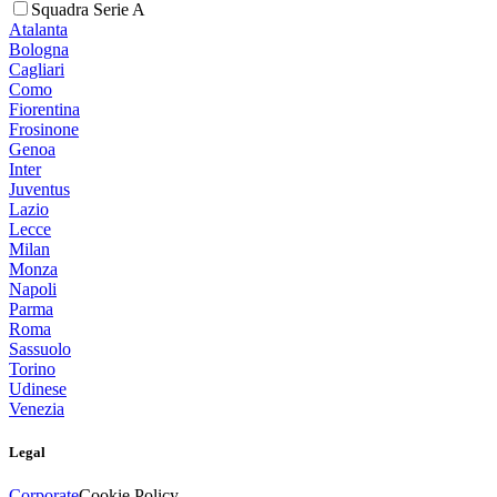
Squadra Serie A
Atalanta
Bologna
Cagliari
Como
Fiorentina
Frosinone
Genoa
Inter
Juventus
Lazio
Lecce
Milan
Monza
Napoli
Parma
Roma
Sassuolo
Torino
Udinese
Venezia
Legal
Corporate
Cookie Policy