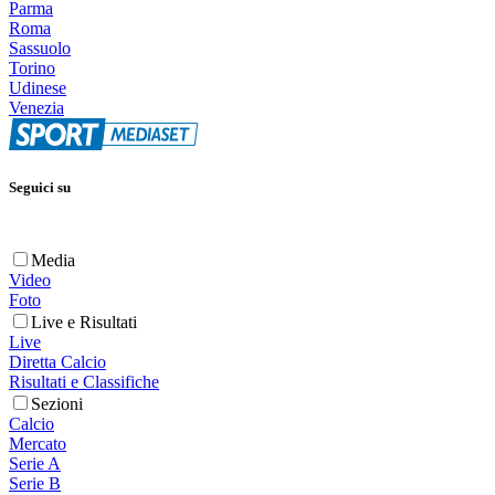
Parma
Roma
Sassuolo
Torino
Udinese
Venezia
Seguici su
Media
Video
Foto
Live e Risultati
Live
Diretta Calcio
Risultati e Classifiche
Sezioni
Calcio
Mercato
Serie A
Serie B