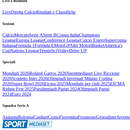
Live e Risultati
Live
Diretta Calcio
Risultati e Classifiche
Sezioni
Calcio
Mercato
Serie A
Serie B
Coppa Italia
Champions
League
Europa League
Conference League
Calcio Estero
Supercoppa
Italiana
Formula 1
Formula E
MotoGP
Altri Motori
Basket
America's
Cup
Nations League
Tennis
Sci
Volley
Drive UP
Speciali
Mondiali 2026
Roland Garros 2026
Sportmediaset Live Riccione
2026
Scudetto Inter 2026
Olimpiadi Invernali Milano Cortina
2026
Super Bowl 2026
Eicma 2025
Mondiale per club 2025
EICMA
Riding Fest 2025
Paralimpiadi Parigi 2024
Olimpiadi Parigi
2024
Euro 2024
Squadra Serie A
Atalanta
Bologna
Cagliari
Como
Fiorentina
Frosinone
Genoa
Inter
Juvent