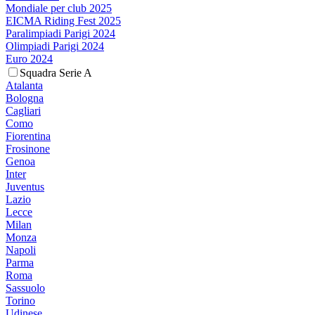
Mondiale per club 2025
EICMA Riding Fest 2025
Paralimpiadi Parigi 2024
Olimpiadi Parigi 2024
Euro 2024
Squadra Serie A
Atalanta
Bologna
Cagliari
Como
Fiorentina
Frosinone
Genoa
Inter
Juventus
Lazio
Lecce
Milan
Monza
Napoli
Parma
Roma
Sassuolo
Torino
Udinese