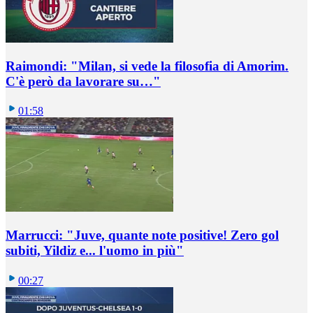
Raimondi: "Milan, si vede la filosofia di Amorim.
C'è però da lavorare su…"
01:58
Marrucci: "Juve, quante note positive! Zero gol
subiti, Yildiz e... l'uomo in più"
00:27