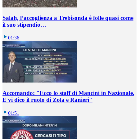
Salah, l’accoglienza a Trebisonda è folle quasi come
il suo stipendio…
01:36
Accomando: "Ecco lo staff di Mancini in Nazionale.
E vi dico il ruolo di Zola e Ranieri"
01:51