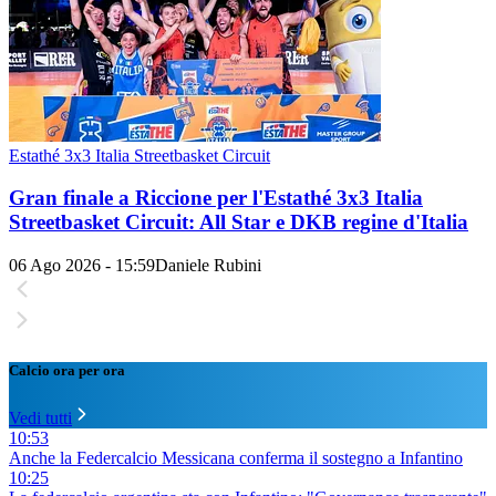
Estathé 3x3 Italia Streetbasket Circuit
Gran finale a Riccione per l'Estathé 3x3 Italia
Streetbasket Circuit: All Star e DKB regine d'Italia
06 Ago 2026 - 15:59
Daniele Rubini
Calcio ora per ora
Vedi tutti
10:53
Anche la Federcalcio Messicana conferma il sostegno a Infantino
10:25