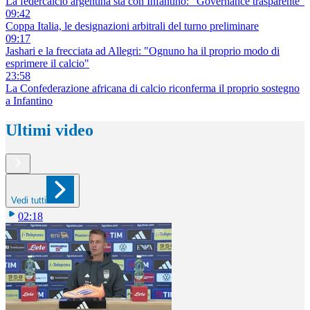
La federcalcio argentina sta con Infantino: "Governance trasparente"
09:42
Coppa Italia, le designazioni arbitrali del turno preliminare
09:17
Jashari e la frecciata ad Allegri: "Ognuno ha il proprio modo di
esprimere il calcio"
23:58
La Confederazione africana di calcio riconferma il proprio sostegno
a Infantino
Ultimi video
Vedi tutti
02:18