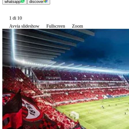
whatsapp
discover
1
di 10
Avvia slideshow
Fullscreen
Zoom