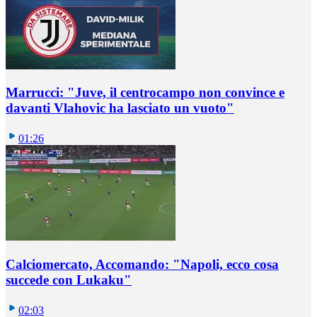
Marrucci: "Juve, il centrocampo non convince e
davanti Vlahovic ha lasciato un vuoto"
01:26
Calciomercato, Accomando: "Napoli, ecco cosa
succede con Lukaku"
02:03