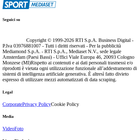
Seguici su
Copyright © 1999-
2026
RTI S.p.A. Business Digital -
P.Iva 03976881007 - Tutti i diritti riservati - Per la pubblicità
Mediamond S.p.A. - RTI S.p.A., Mediaset N.V., sede legale
Amsterdam (Paesi Bassi) - Uffici Viale Europa 46, 20093 Cologno
Monzese (MI)
Rispetto ai contenuti e ai dati personali trasmessi e/o
riprodotti è vietata ogni utilizzazione funzionale all’addestramento di
sistemi di intelligenza artificiale generativa. È altresì fatto divieto
espresso di utilizzare mezzi automatizzati di data scraping.
Legal
Corporate
Privacy Policy
Cookie Policy
Media
Video
Foto