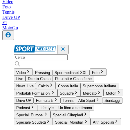
Video
Foto
Tennis
Drive UP
F1
MotoGp
Video
Pressing
Sportmediaset XXL
Foto
Live
Diretta Calcio
Risultati e Classifiche
News Live
Calcio
Coppa Italia
Supercoppa Italiana
Probabili Formazioni
Squadre
Mercato
Motori
Drive UP
Formula E
Tennis
Altri Sport
Sondaggi
Podcast
Lifestyle
Un libro a settimana
Speciali Europei
Speciali Olimpiadi
Speciale Scudetti
Speciali Mondiali
Altri Speciali