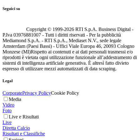
Seguici su
Copyright © 1999-
2026
RTI S.p.A. Business Digital -
P.Iva 03976881007 - Tutti i diritti riservati - Per la pubblicità
Mediamond S.p.A. - RTI S.p.A., Mediaset N.V., sede legale
Amsterdam (Paesi Bassi) - Uffici Viale Europa 46, 20093 Cologno
Monzese (MI)
Rispetto ai contenuti e ai dati personali trasmessi e/o
riprodotti è vietata ogni utilizzazione funzionale all’addestramento di
sistemi di intelligenza artificiale generativa. È altresì fatto divieto
espresso di utilizzare mezzi automatizzati di data scraping.
Legal
Corporate
Privacy Policy
Cookie Policy
Media
Video
Foto
Live e Risultati
Live
Diretta Calcio
Risultati e Classifiche
Sezioni