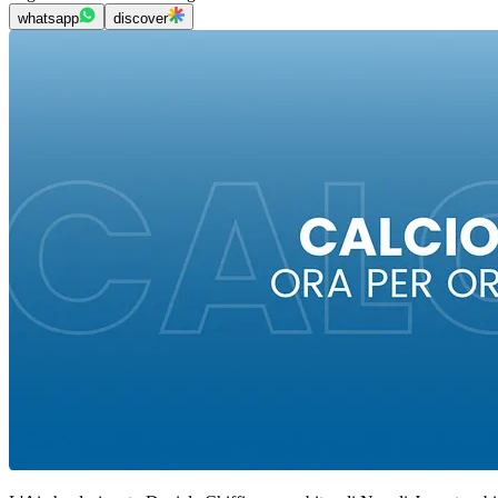
whatsapp
discover