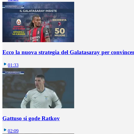
Ecco la nuova strategia del Galatasaray per convincer
01:33
Gattuso si gode Ratkov
02:09