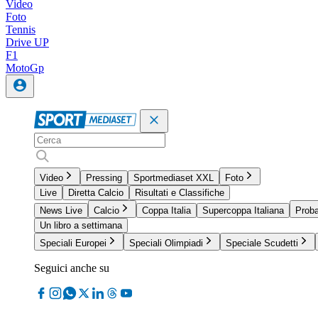
Video
Foto
Tennis
Drive UP
F1
MotoGp
Video
Pressing
Sportmediaset XXL
Foto
Live
Diretta Calcio
Risultati e Classifiche
News Live
Calcio
Coppa Italia
Supercoppa Italiana
Proba
Un libro a settimana
Speciali Europei
Speciali Olimpiadi
Speciale Scudetti
Seguici anche su