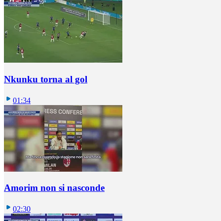
Nkunku torna al gol
01:34
Amorim non si nasconde
02:30