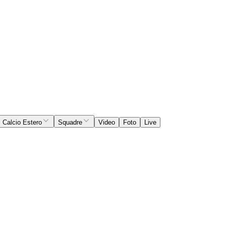
Calcio Estero
Squadre
Video
Foto
Live