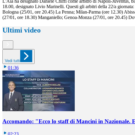
L'Aia ha designato Daniele Chiffi come arbitro di Napoli-Juventus, b
18.00, designato Livio Marinelli. Questi gli arbitri della 22/a giorna
Bologna (25/01, ore 20.45) La Penna; Milan-Parma (ore 12.30) Abiss
(27/01, ore 18.30) Manganiello; Genoa-Monza (27/01, ore 20.45) Dov
Ultimi video
Vedi tutti
01:36
Accomando: "Ecco lo staff di Mancini in Nazionale. E 
02:23