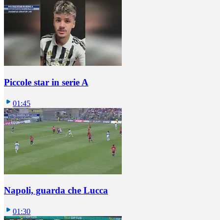
Piccole star in serie A
01:45
Napoli, guarda che Lucca
01:30