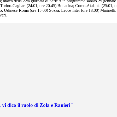
ig match della 22/a giornata di Serie A in programma sabato 25 gennaio
ta: Torino-Cagliari (24/01, ore 20.45) Bonacina; Como-Atalanta (25/01, o
o; Udinese-Roma (ore 15.00) Sozza; Lecce-Inter (ore 18.00) Marinelli;
eri.
vi dico il ruolo di Zola e Ranieri"